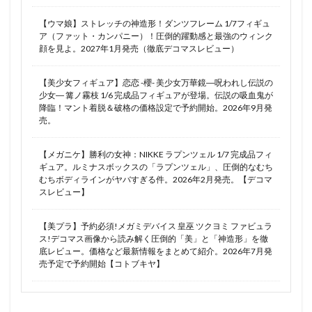
ライザリン・シュタウト
ライダー/レオナルド・ダ・ヴィンチ
ライラ
【ウマ娘】ストレッチの神造形！ダンツフレーム 1/7フィギュ
ア（ファット・カンパニー）！圧倒的躍動感と最強のウィンク
ラコ - ヴァンシャイム
ラバーマット
ラビュリンス
顔を見よ。2027年1月発売（徹底デコマスレビュー）
ラピ
ラフタリア
ラブライブ！
【美少女フィギュア】恋恋 -櫻- 美少女万華鏡―呪われし伝説の
ラブライブ！スクールアイドルフェスティバル
少女― 篝ノ霧枝 1/6 完成品フィギュアが登場。伝説の吸血鬼が
ラブライブ！スクールアイドルフェスティバル ALL STARS
降臨！マント着脱＆破格の価格設定で予約開始。2026年9月発
売。
ラブレター・インクハート
ラプラス・ダークネス
ラプンツェル
ラム
ラム（うる星やつら）
【メガニケ】勝利の女神：NIKKE ラプンツェル 1/7 完成品フィ
ギュア。ルミナスボックスの「ラプンツェル」、圧倒的なむち
ララミア
ララ・サタリン・デビルーク
ラン
むちボディラインがヤバすぎる件。2026年2月発売。【デコマ
ランカ・リー
スレビュー】
ランサー/アルトリア・ペンドラゴン〔オルタ〕
【美プラ】予約必須!メガミデバイス 皇巫 ツクヨミ ファビュラ
ランサー/源頼光
ラヴィ
ラ・ガリソニエール
ス!デコマス画像から読み解く圧倒的「美」と「神造形」を徹
底レビュー。価格など最新情報をまとめて紹介。2026年7月発
リアス・グレモリー
リアデイルの大地にて
売予定で予約開始【コトブキヤ】
リコリス・リコイル
リコルヌ
リゼ（天々座理世)
リタ・ロスヴァイセ
リトルアーモリー