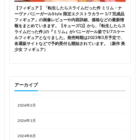
三峰結華
上条ゆり
【フィギュア 】「転生したらスライムだった件 ミリム・ナ
下を忘れたので下着のままチアする子
下平玲花(レイカ)
ーヴァ バニーガールStyle 限定エクストラカラー 1/7 完成品
フィギュア」の画像レビューや内容詳細、価格などの最新情
下敷き
不二咲千尋
不知火
不知火フレア
報をまとめていきます。【キューズQ】から、｢転生したらス
両備
両奈
中野一花
中野三玖
中野二乃
ライムだった件｣の『ミリム』がバニーガール姿で1/7スケー
ルフィギュアとなりました。発売時期は2023年3月予定で、
中野五月
中野四葉
久川 凪
久川 颯
九命
各通販サイトなどで予約受付も開始されています。（新作 美
予約
予約情報
五等分の花嫁
井ノ上たきな
少女 フィギュア）
井河アサギ
仁科唯衣
令和のデ・ジ・キャラット
佐々木千穂
佐倉杏子
佐天涙子
依田芳乃
便利屋68
俺の妹がこんなに可愛いわけがない
アーカイブ
倶利伽羅天童
傘をひらいて翼をとじて
傷物語
僕のクラスの学級委員さん
僕のヒーローアカデミア
2026年2月
先輩さん
八重桜
公孫離
六花
冥途武装
冬坂五百里
冬月茉莉
冴えない彼女の育てかた
2026年1月
冴えない彼女の育てかた Fine
処刑少女の生きる道(バージンロード)
初音ミク
2024年8月