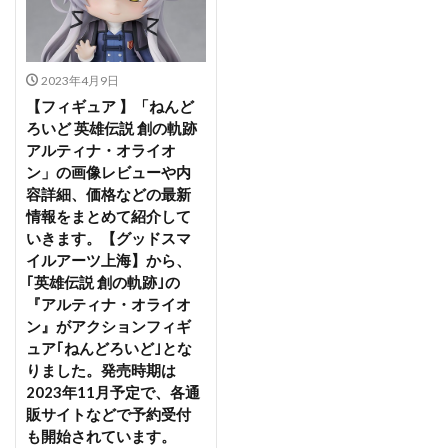
ポケットモンスター
ポケットモンスター ダイアモンド
ポケットモンスター パール
ポケモンカードゲーム
2023年4月9日
ポップキュン
ポニーキャニオン
ポーラ
【フィギュア 】「ねんど
マウスユニット
マキマ
マクロス
マクロスF
ろいど 英雄伝説 創の軌跡
マコト
マシニーカ
マックスファクトリー
アルティナ・オライオ
ン」の画像レビューや内
マトイ
マヤノトップガン
容詳細、価格などの最新
マリア・カデンツァヴナ・イヴ
マント着脱
情報をまとめて紹介して
いきます。【グッドスマ
マーベル
ミスティック・ファイターズ
イルアーツ上海】から、
ミニフィギュア100！
ミネットちゃん
｢英雄伝説 創の軌跡｣の
ミホノブルボン
ミメヨイ
ミモザ
ミヤコ
『アルティナ・オライオ
ン』がアクションフィギ
ミラ
ミリム
ミルコ
ミーア・キャンベル
ュア｢ねんどろいど｣とな
ムジナ
メイドロイド・アリス
りました。発売時期は
メイドロイド・クオン
メイドロイド・クロエ
2023年11月予定で、各通
販サイトなどで予約受付
メイドロイド・ミャオ
メイド喫茶のYUIちゃん
も開始されています。
メイプル （本条楓）
メカスマ
メガトロン