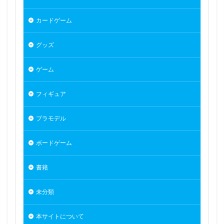
志摩リン
怪盗セイント・テール
恋恋
カードゲーム
恋愛フロップス
恐山アンナ
愛宕
戌神ころね
戦姫絶唱シンフォギア
戦姫絶唱シンフォギアGX
グッズ
戦姫絶唱シンフォギアXV
戦神アクラシア
ゲーム
戦艦少女R
戦闘メカ ザブングル
戦闘兎
戦闘員、派遣します！
探偵はもう、死んでいる。
フィギュア
推し活
攻殻機動隊
放置少女
新作フィギュア
新刊
新戸緋沙子
新条アカネ
新橋のえる
プラモデル
日影
早乙女芽亜里
早坂愛
ボードゲーム
星塵(スターダスト)
星宮いちご
星宮六喰
星街すいせい
星野みやこ
星野アイ
書籍
映水芙蓉(えいすいふよう)
春の花嫁 メロディー
未分類
春野サクラ
春風雪乃
春麗
時崎狂三
時桜
時計メイド
時雨
智恵
暁切歌
本サイトについて
暗黒界
更科瑠夏
最近雇ったメイドが怪しい