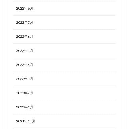
和セーラーちゃん
和泉沢愛生
和泉紗霧
2022年8月
咲う アルスノトリア
咲良
咲良ゆき
喜多川海夢
四季
四宮かぐや
四楓院夜一
2022年7月
四糸乃
回天堂
園田智代子
地獄先生ぬ～べ～
地雷コーデエロフ-ルナ
2022年6月
地霊使いアウス/Aussa the Earth Chamer
塗山紅紅
2022年5月
壱
夏の終わり JK少女
夏芽
多喜川メアル
夜刀神十香
夜桜
夢魔の踊り
大好真々子
2022年4月
大火鳥玩具（ビッグファイヤーバードビルド）
大空スバル
大褐色時代
天使ちゃん(チョロい)
2022年3月
天使警察
天元突破グレンラガン
天宮凛
天気
2022年2月
天神乱漫 LUCKY or UNLUCKY！？
天野エリカ
太平天極
太陽の牙ダグラム
失格紋の最強賢者
2022年1月
女上司
姉なるもの
姫柊雪菜
学マス
2021年12月
学園アイドルマスター
宇佐田みみ