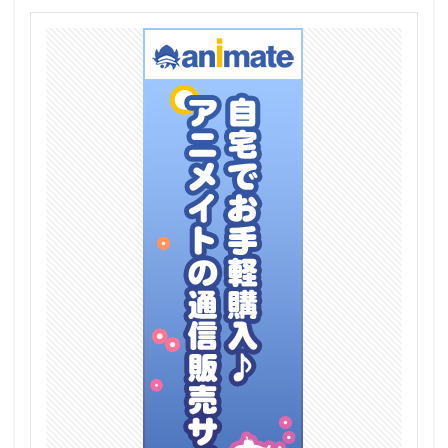
リトルウィッチノベタ
リノ
リボルブ
リムル
リュー・リオン
リラ・ディザイアス
リリア
リリィ
リリス
リリス（最近雇ったメイドが怪しい）
リーグ・オブ・レジェンド
リーシア・エルフリーデン
リー・ハウ
ルナマリア・ホーク
ルビー・ローズ
ルミナスボックス
ル・マラン
ルーシィ・ハートフィリア
レイ
レイカ
レイカは華麗な僕のメイド
レチェリー
レッドフード
レッド：プライドオブエデン
レナ・マサルー・カタリナ
レビュー
レベッカ・ブルーガーデン
レム
レン・ブライト
レヴィ(レベッカ・リー)
レーシングミク
レーナ(ヴラディレーナ・ミリーゼ)
レーニアちゃん
ロイド・フォージャー(黄昏)
ロゥリィ・マーキュリー