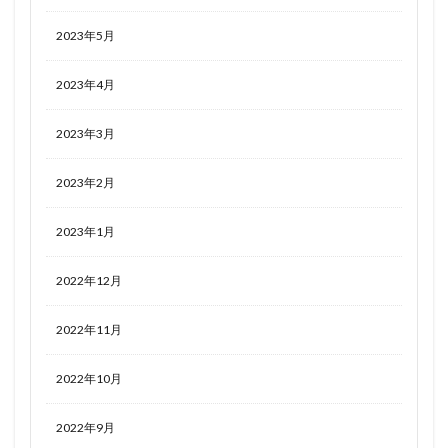
初音ミク GTプロジェクト
初音ミク Project DIVA
2023年5月
剣の乙女
劇場版 ソードアート・オンライン -プログレッシブー 星なき夜
2023年4月
のアリア
劇場版 グリッドマン ユニバース
加藤恵
2023年3月
助っ人参上！
勇者
勝利の女神NIKKE
北条加蓮
十三機兵防衛圏
十六夜咲夜
2023年2月
千代田桃
千夜
千姫
千恋*万花
千歳佐奈
2023年1月
南夢芽
南條蒼
博麗霊夢
卯塚バニ子
卯月怜
原神
双葉杏
古手川唯
古手梨花
2022年12月
古明地こいし
古見さんは、コミュ症です。
古見川葵
古見硝子
可愛いカード
2022年11月
史上最強の大魔王、村人Aに転生する
叶姉妹
2022年10月
叶恭子
叶美香
同期ちゃん
吾妻
呂蒙子明
周防美来
呪術廻戦
2022年9月