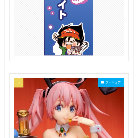
ロキシー・ミグルディア
ロクサーヌ
ロシデレ
ロックマン
ロックマン エグゼ
ロングレンジ・ジョシコウセイ
ローゼンメイデン
ロードス島戦記
ワイス・シュニー
ワシントン
ワルプルギスの廻天
ヰ世界情緒
ヱヴァンゲリヲン
ヱヴァンゲリヲン新劇場版
ヴァイスシュヴァルツ
ヴァリアンツ
ヴァルキュリア・フレーム
ヴァンパイア
ヴァンパイア（ゲーム）
ヴァージニア・ロバートソン
ヴィオレ
フィギュア
ヴィットリオ・ヴェネト
ヴィレッタ・ヌゥ
ヴィヴィ
ヴェルテクス
ヴェルルッタ
ヴェロニカ
ヴェロニカ（FE）
一○○式
一乃ゆゆ
一之瀬アスナ
一夜ちゃん
七つの大罪
七つの大罪 憤怒の審判
七七
七原冬雪
七海優乃
七海麻美
三宅しのぶ