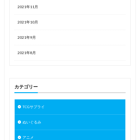
宇崎ちゃんは遊びたい！
宇崎ちゃんは遊びたい！ω
2021年11月
宇崎月
宝多六花
宝玉の伝説
宝玉獣
宝玉獣 サファイア・ペガサス/Crystal Beast Sapphire Pegasus
2021年10月
宝鐘マリン
宮本フレデリカ
宮本武蔵
宵崎奏
2021年9月
宿儺
対魔忍RPG
対魔忍ユキカゼ2
小アルベール
小悪魔ちゃん-萬魔にうむ-
2021年8月
小悪魔りあすちゃん
小林さんちのメイドラゴン
小林さんちのメイドラゴンS
小芦睦海
岩永琴子
岸yasuri
島田フミカネ ART WORKS
島風
崩壊3rd
崩壊スターレイル フィギュア
崩壊学園
カテゴリー
巨乳ファンタジー
巴マミ
常陸茉子
広瀬柚葉
弥生萌々
彩樹
彼女、お借りします
TCGサプライ
後藤ひとり
後輩ちゃん
御坂美琴
御巫
ぬいぐるみ
心羽
忍野忍（キスショット・アセロラオリオン・ハートアンダーブ
アニメ
レード）