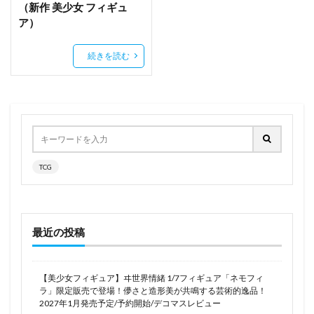
（新作 美少女 フィギュ
メガニケ
メガハウス
メガミデバイス
ア）
メジロマックイーン
メディコス・エンタテインメント
続きを読む
メノウ
メル
メルティ
メルトリリス
メルヘンパンチ
メルム
モタ
モニカ
モモ・ベリア・デビルーク
モンリ
ヤン・シャオロン
ユウブレン
ユナ
ユナちゃん
ユニオンクリエイティブ
ユニコーン
ユリアナ
ヨルハ 二号 B型（2B）
TCG
ヨルハA型二号（A2）
ヨル・フォージャー(いばら姫/ヨル・ブライア)
ヨーコ・リットナー
ライア
ライザのアトリエ
最近の投稿
ライザのアトリエ ～常闇の女王と秘密の隠れ家～
ライザのアトリエ2 ～失われた伝承と秘密の妖精～
【美少女フィギュア】ヰ世界情緒 1/7フィギュア「ネモフィ
ラ」限定販売で登場！儚さと造形美が共鳴する芸術的逸品！
ライザのアトリエ3 ～終わりの錬金術士と秘密の鍵
2027年1月発売予定/予約開始/デコマスレビュー