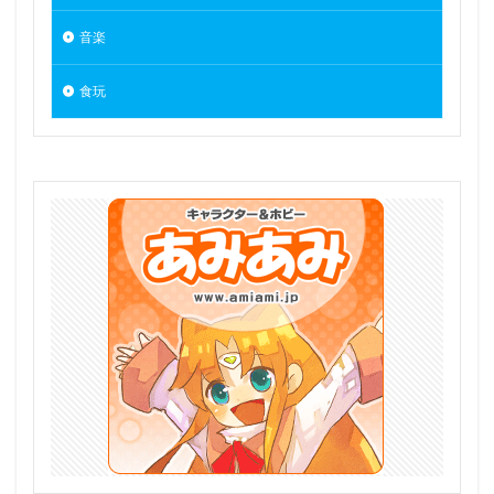
月に寄りそう乙女の作法
月下
月姫
月村手毬
音楽
月読調
朏ここな
朝凪
朝武芳乃
食玩
本条二亜
朱羅 忍者
朱羅九尾
東京ミュウミュウ
東方LostWord
東方Project
東方ぬいぐるみシリーズ
松本乱菊
柊悠華
栗毛馬
栗花落カナヲ
桃宮いちご（ミュウイチゴ）
桜の灯る日へ
桜小路ルナ
桜島麻衣
桜楓
桜沢墨
桜沢由佳
梅谷美津
梱包少女
森カリオペ
椎名真昼
楊貴妃
楽園追放 -Expelled from Paradise-
榎宮祐
樋口円香
樫野
橘ありす
機動戦士ガンダム 水星の魔女
機動戦士ガンダム 第08MS小隊
機動戦士ガンダムSEED
機動戦士ガンダムSEED DESTINY
機動戦士ガンダム 鉄血のオルフェンズG
機動戦艦ナデシコ
機動戦隊アイアンサーガ