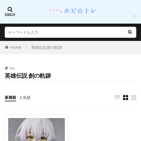
プラモデル
プラモデル予約
プリシラ
プリマドール
プリンセスコネクト！Re：Dive
プリンツ・オイゲン
プレアデス
プロジェクトセカイ カラフルステージ！ feat.初音ミク
プース
ヘブンバーンズレッド
ヘリオス
HOME
英雄伝説 創の軌跡
ベルナデッタ=フォン=ヴァーリ
ベルハウス
ベルファイン
ベルファスト
ベレス
ベータ
TAG
ベール（グリーンハート）
ペチュニア
英雄伝説 創の軌跡
ペニー・ポレンディーナ
ペネロピ
ペルソナ5
ペルソナ5 ザ・ロイヤル
新着順
人気順
ペルソナ5 ダンシング・スターナイト
ホシノ・ルリ
ホタル フィギュア
ホタル 春の贈り物
ホノルル
ホビーマックス
ホビーマックスジャパン
ホムラ・コウゲツ
ホロ
ホロライブ
ボルチモア
ボンバーガール
ボールペン