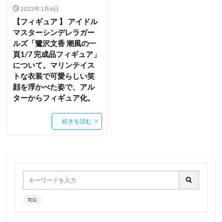
2022年1月6日
機動戦士ガンダム 第08MS小隊
機動戦士ガンダムSEED
【フィギュア 】 アイドル
機動戦士ガンダムSEED DESTINY
マスターシンデレラガー
ルズ「鷺沢文香 潮風の一
機動戦士ガンダム 鉄血のオルフェンズG
頁1/7 完成品フィギュア」
機動戦艦ナデシコ
機動戦隊アイアンサーガ
について。マリンテイス
櫻井桃華
武装神姫
死ノ宮かんな
トな衣装で可愛らしい笑
顔を浮かべた姿で、アル
比那名居天子
水原千鶴
水城不知火
水戸郁魅
ターからフィギュア化。
水星・マーキュリー
水澄華実
水銀燈
水霊使いエリア/Eria the Water Chamer
続きを読む
氷の魔妖－雪女/Yuki-Onna the Ice Mayakashi
江ノ島盾子
波動ねじれ
波部サーシャ
洛天依
津島善子
浅倉透
海洋堂
海野幸
涼風青葉
深崎暮人
渡辺曜
渡辺沙耶香
湊あくあ
湯ノ花幽奈
湯気
源頼光
滝本ひふみ
TCG
漢服少女
澤村・スペンサー・英梨々
瀬川ひろ
火霊使いヒータ/Hiita the Fire Chamer
灰桜