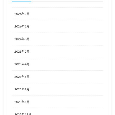
阿波連さんははかれない
阿波連れいな
限定販売
陰の実力者になりたくて！
陰陽師本格幻想RPG
2026年2月
陸八魔アル
陽夏木ミカン
雛苺
雛衣ポーレット
雨天決行
雪ノ下雪乃
雪泉
2026年1月
雪音クリス
雪風
雷電芽衣
2024年8月
雷霆特遣隊 WHISKY・SOUR
霊使い
霧切響子
霧雨魔理沙
2023年5月
青春ブタ野郎はバニーガール先輩の夢を見ない
青眼の究極竜
静山マシロ
風巻祭里
2023年4月
風紀委員長
風薫る - 放課後
2023年3月
風霊使いウィン/Wynn the Wind Chamer
風鳴翼
食戟のソーマ
食玩
食蜂操祈
香月芽郁
2023年2月
駿河
骸骨騎士様、只今異世界へお出掛け中
2023年1月
高坂桐乃
高巻杏
高木さん
高雄
鬼滅の刃
魂魄妖夢
魔太郎
魔女の旅々
2022年12月