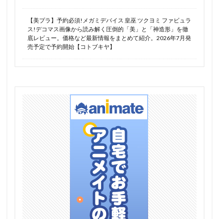
真ゲッターロボ 世界最後の日
真・一騎当千
真希波・マリ・イラストリアス
真面目ちゃん
眠鬼
【美プラ】予約必須!メガミデバイス 皇巫 ツクヨミ ファビュラ
ス!デコマス画像から読み解く圧倒的「美」と「神造形」を徹
矢澤にこ
石恵
石灰詩絵美
砂の家
底レビュー。価格など最新情報をまとめて紹介。2026年7月発
砂狼シロコ
砂織
神崎蘭子
神椿スタジオ
売予定で予約開始【コトブキヤ】
神碑（ルーン）
私に天使が舞い降りた！
私（アラクネ/白織）
秋月くるみ
秦こころ
空条承太郎
空銀子
空（旅人）
竈門禰豆子
立花響
箱入り娘
篝ノ霧枝
米山舞
籾岡里紗
粟原詩織
紅月カレン
紅魔城伝説
紫咲シオン
紫式部
紺野
紺野木綿季(ユウキ)
終末のハーレム
結城明日奈(アスナ）
結城美柑
絵夢トイズ
続・終物語
綾波
綾波レイ
緒山まひろ
縁結びの妖狐ちゃん
罪木蜜柑
羅刹姫 - 沙鬼 -
美少女フィギュア
美少女フィギュア おすすめ
美少女プラモデル