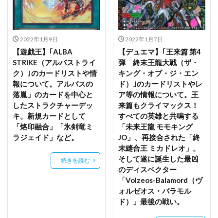
史上最強の大魔王、村人Aに転生する
叶姉妹
叶恭子
叶美香
同期ちゃん
吾妻
2022年1月9日
2022年1月7日
呂蒙子明
周防美来
呪術廻戦
【遊戯王】｢ALBA
【デュエマ】｢王来篇 第4
和セーラーちゃん
和泉沢愛生
和泉紗霧
STRIKE（アルバストライ
弾 終末王龍大戦（ザ・
ク）｣のカードリストや情
キング・オブ・ジ・エン
咲う アルスノトリア
咲良
咲良ゆき
報について。アルバスの
ド）｣のカードリストやレ
喜多川海夢
四季
四宮かぐや
四楓院夜一
落胤」のカードを中心と
ア等の情報について。王
四糸乃
回天堂
園田智代子
地獄先生ぬ～べ～
したストラクチャーデッ
来篇もクライマックス！
キ。新規カードとして
すべての英雄と共鳴する
地雷コーデエロフ-ルナ
「烙印融合」「氷剣竜ミ
「未来王龍 モモキング
地霊使いアウス/Aussa the Earth Chamer
塗山紅紅
ラジェイド」など。
JO」、再接合された「終
壱
夏の終わり JK少女
夏芽
多喜川メアル
末縫合王 ミカドレオ」。
そして遂に誕生した最凶
夜刀神十香
夜桜
夢魔の踊り
大好真々子
続きを読む
のディスペクター
大火鳥玩具（ビッグファイヤーバードビルド）
「Volzeos-Balamord（ヴ
大空スバル
大褐色時代
天使ちゃん(チョロい)
ォルゼオス・バラモル
ド）」最後の戦い。
天使警察
天元突破グレンラガン
天宮凛
天気