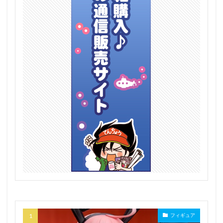
美少女万華鏡
美山秋子
美岬花音
羽丘芽美(怪盗セイント・テール)
羽織イオ
翔鶴
翠星石
翡翠
肆
肇和
能代
艦隊これくしょん ‐艦これ‐
花園セレナ
花奏すず
芳澤かすみ
芹沢あさひ
英雄伝説 創の軌跡
英雄伝説 閃の軌跡
英雄伝説 閃の軌跡II
英雄伝説 閃の軌跡IV -THE END OF SAGA-
茅森月歌
草薙素子
莫焉(モエン)
葉月七海
葛飾北斎
葦毛ちゃん
葵
葵久美子
蒼星石
藤ます
藤原千花
蘇玖
虚構推理
蛍（旅人）
蜘蛛ですが、なにか？
蜜汁工坊
蝸之殼スタジオ(スネイルシェルスタジオ)
蝸之殼スタジオ（スネイルシェルスタジオ）
街乃有栖
西沢5ミリ
西連寺春菜
角巻わため
角楯カリン
設定資料集
諸星きらり
フィギュア