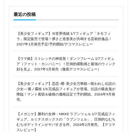
灰色アヒルの子メイド姿
灼眼のシャナ
無職転生
最近の投稿
煎茶
牛尾メグ
牛野みるく
牧瀬紅莉栖
犬ペット彼女
狐宮ニギ
狼と香辛料
猫
【美少女フィギュア】ヰ世界情緒 1/7フィギュア「ネモフィ
猫又おかゆ
猫柳モモ
猫鯨
王来篇
ラ」限定販売で登場！儚さと造形美が共鳴する芸術的逸品！
王者栄耀
現実主義勇者の王国再建記
琥珀
2027年1月発売予定/予約開始/デコマスレビュー
瑞鶴
田中摩美々
由比ヶ浜結衣
【ウマ娘】ストレッチの神造形！ダンツフレーム 1/7フィギュ
異世界迷宮でハーレムを
異人館
ア（ファット・カンパニー）！圧倒的躍動感と最強のウィンク
顔を見よ。2027年1月発売（徹底デコマスレビュー）
痛いのは嫌なので防御力に極振りしたいと思います。
癒月ちょこ
発売日
白
白バニーおねえさん
【美少女フィギュア】恋恋 -櫻- 美少女万華鏡―呪われし伝説の
白井黒子
白天使
白根凛
少女― 篝ノ霧枝 1/6 完成品フィギュアが登場。伝説の吸血鬼が
降臨！マント着脱＆破格の価格設定で予約開始。2026年9月発
白銀の城のラビュリンス/Lovely Labrynth of the Silver Castle
売。
白銀ノエル
白雪千夜
白髪バニー
百鬼あやめ
【メガニケ】勝利の女神：NIKKE ラプンツェル 1/7 完成品フィ
皇巫 ツクヨミ ファビュラス
盾の勇者の成り上がり
ギュア。ルミナスボックスの「ラプンツェル」、圧倒的なむち
眞白いこね
真ゲッターロボ
むちボディラインがヤバすぎる件。2026年2月発売。【デコマ
スレビュー】