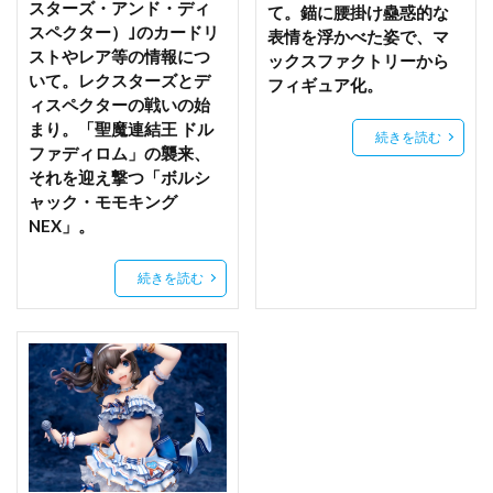
スターズ・アンド・ディ
て。錨に腰掛け蠱惑的な
映水芙蓉(えいすいふよう)
春の花嫁 メロディー
スペクター）｣のカードリ
表情を浮かべた姿で、マ
ストやレア等の情報につ
ックスファクトリーから
春野サクラ
春風雪乃
春麗
時崎狂三
いて。レクスターズとデ
フィギュア化。
時桜
時計メイド
時雨
智恵
暁切歌
ィスペクターの戦いの始
暗黒界
更科瑠夏
最近雇ったメイドが怪しい
まり。「聖魔連結王 ドル
続きを読む
ファディロム」の襲来、
月に寄りそう乙女の作法
月下
月姫
月村手毬
それを迎え撃つ「ボルシ
月読調
朏ここな
朝凪
朝武芳乃
ャック・モモキング
NEX」。
本条二亜
朱羅 忍者
朱羅九尾
東京ミュウミュウ
東方LostWord
東方Project
続きを読む
東方ぬいぐるみシリーズ
松本乱菊
柊悠華
栗毛馬
栗花落カナヲ
桃宮いちご（ミュウイチゴ）
桜の灯る日へ
桜小路ルナ
桜島麻衣
桜楓
桜沢墨
桜沢由佳
梅谷美津
梱包少女
森カリオペ
椎名真昼
楊貴妃
楽園追放 -Expelled from Paradise-
榎宮祐
樋口円香
樫野
橘ありす
機動戦士ガンダム 水星の魔女