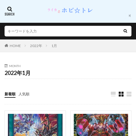
先輩さん
八重桜
公孫離
六花
冥途武装
冬坂五百里
冬月茉莉
冴えない彼女の育てかた
冴えない彼女の育てかた Fine
処刑少女の生きる道(バージンロード)
初音ミク
初音ミク GTプロジェクト
初音ミク Project DIVA
HOME
2022年
1月
剣の乙女
劇場版 ソードアート・オンライン -プログレッシブー 星なき夜
のアリア
MONTH
2022年1月
劇場版 グリッドマン ユニバース
加藤恵
助っ人参上！
勇者
勝利の女神NIKKE
北条加蓮
十三機兵防衛圏
十六夜咲夜
新着順
人気順
千代田桃
千夜
千姫
千恋*万花
千歳佐奈
南夢芽
南條蒼
博麗霊夢
卯塚バニ子
卯月怜
原神
双葉杏
古手川唯
古手梨花
古明地こいし
古見さんは、コミュ症です。
古見川葵
古見硝子
可愛いカード