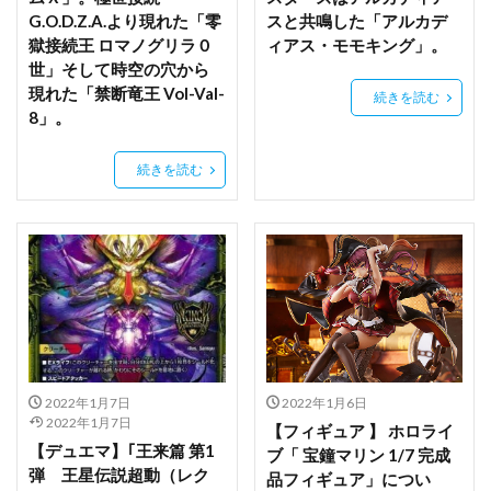
弥生萌々
彩樹
彼女、お借りします
G.O.D.Z.A.より現れた「零
スと共鳴した「アルカデ
後藤ひとり
後輩ちゃん
御坂美琴
御巫
獄接続王 ロマノグリラ０
ィアス・モモキング」。
世」そして時空の穴から
心羽
現れた「禁断竜王 Vol-Val-
続きを読む
忍野忍（キスショット・アセロラオリオン・ハートアンダーブ
8」。
レード）
志摩リン
怪盗セイント・テール
恋恋
続きを読む
恋愛フロップス
恐山アンナ
愛宕
戌神ころね
戦姫絶唱シンフォギア
戦姫絶唱シンフォギアGX
戦姫絶唱シンフォギアXV
戦神アクラシア
戦艦少女R
戦闘メカ ザブングル
戦闘兎
戦闘員、派遣します！
探偵はもう、死んでいる。
推し活
攻殻機動隊
放置少女
新作フィギュア
新刊
新戸緋沙子
新条アカネ
新橋のえる
2022年1月7日
2022年1月6日
日影
早乙女芽亜里
早坂愛
2022年1月7日
【フィギュア 】 ホロライ
【デュエマ】｢王来篇 第1
星塵(スターダスト)
星宮いちご
星宮六喰
ブ「 宝鐘マリン 1/7 完成
弾 王星伝説超動（レク
品フィギュア」につい
星街すいせい
星野みやこ
星野アイ