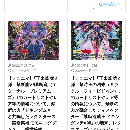
天神乱漫 LUCKY or UNLUCKY！？
天野エリカ
続きを読む
太平天極
太陽の牙ダグラム
失格紋の最強賢者
女上司
姉なるもの
姫柊雪菜
学マス
学園アイドルマスター
宇佐田みみ
宇崎ちゃんは遊びたい！
宇崎ちゃんは遊びたい！ω
宇崎月
宝多六花
宝玉の伝説
宝玉獣
宝玉獣 サファイア・ペガサス/Crystal Beast Sapphire Pegasus
宝鐘マリン
宮本フレデリカ
宮本武蔵
宵崎奏
2022年1月7日
2022年1月7日
宿儺
対魔忍RPG
対魔忍ユキカゼ2
2022年2月20日
2022年1月7日
【デュエマ】｢王来篇 第3
【デュエマ】｢王来篇 第2
小アルベール
小悪魔ちゃん-萬魔にうむ-
弾 禁断龍VS禁断竜（エ
弾 禁時王の凶来（ミラ
小悪魔りあすちゃん
小林さんちのメイドラゴン
ターナル・プレミアム
クル・フォービドゥン）｣
小林さんちのメイドラゴンS
小芦睦海
岩永琴子
ズ）｣のカードリストやレ
のカードリストやレア等
ア等の情報について。禁
の情報について。禁断の
岸yasuri
島田フミカネ ART WORKS
島風
断の力「ドキンダムＸ」
力が融合したディスペク
崩壊3rd
崩壊スターレイル フィギュア
崩壊学園
と共鳴したレクスターズ
ター「禁時混成王 ドキン
巨乳ファンタジー
巴マミ
常陸茉子
広瀬柚葉
「禁断英雄 モモキングダ
ダンテXⅫ」の襲来。レク
ムＸ」。極世接続
スターズはアルカディア