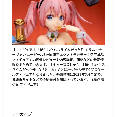
謎のアルターエゴ・Λ
豊年
賢者の弟子を名乗る賢者
賭ケグルイ
赤城みりあ
赤松楓
超次元ゲイムネプテューヌ
超絶最かわてんしちゃん
踊り子
軌跡シリーズ
転生したらスライムだった件
転生したら剣でした
軽井沢恵
輝石のデュエリスト編
迷宮城の白銀姫
通常攻撃が全体攻撃で二回攻撃のお母さんは好きですか？
【フィギュア 】「転生したらスライムだった件 ミリム・ナ
ーヴァ バニーガールStyle 限定エクストラカラー 1/7 完成品
逢坂大河
連盟空軍航空魔法音楽隊ルミナスウィッチーズ
フィギュア」の画像レビューや内容詳細、価格などの最新情
逸仙(イーシェン)
遊佐こずえ
遊戯王
運命
報をまとめていきます。【キューズQ】から、｢転生したらス
ライムだった件｣の『ミリム』がバニーガール姿で1/7スケー
遠野秋葉
酒呑童子
重兵装型女子高生
金糸雀
ルフィギュアとなりました。発売時期は2023年3月予定で、
各通販サイトなどで予約受付も開始されています。（新作 美
金色の闇
鈴原美紗
鈴雨やつみ
銀鏡イオリ
少女 フィギュア）
錦木千束
鎮海
長瀞さん
閃乱カグラ
閃乱カグラ NewWave Gバースト
閃乱カグラ SHINOVI MASTER ～東京妖魔編～
閃刀姫
開栓注意
間桐桜
関羽雲長
アーカイブ