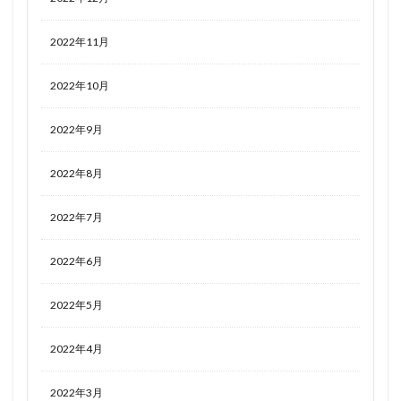
魔妖
魔弾
魔法少女
魔法少女まどか☆マギカ
魔法少女まどかマギカ
鴉羽
鷺沢文香
鹿乃
2022年11月
黒チャイナさん
黒咲芽亜
黒猫
黒髪メイド
2022年10月
龍造寺朱音
１／ ONE SLASH
2022年9月
検索
2022年8月
2022年7月
2022年6月
2022年5月
2022年4月
2022年3月