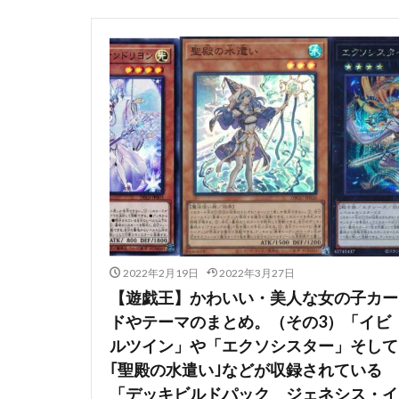
香月芽郁
駿
鬼滅の刃
魂
魔法少女まどかマ
黒髪メイド
2022年2月19日
2022年3月27日
【遊戯王】かわいい・美人な女の子カー
ドやテーマのまとめ。（その3）「イビ
ルツイン」や「エクソシスター」そして
｢聖殿の水遣い｣などが収録されている
「デッキビルドパック ジェネシス・イ