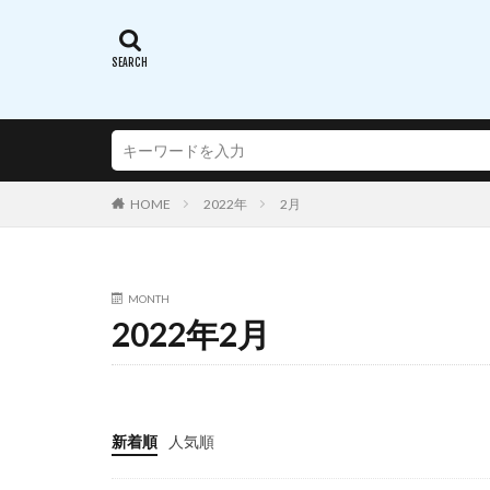
蝸之殼スタジオ(ス
西沢5ミリ
謎のアルターエゴ
超次元ゲイムネプ
転生したらスライ
通常攻撃が全体攻
HOME
2022年
2月
連盟空軍航空魔法
遠野秋葉
酒
銀鏡イオリ
MONTH
2022年2月
閃乱カグラ SHINO
阿波連さんははか
陸八魔アル
雪音クリス
新着順
人気順
青春ブタ野郎はバ
風薫る - 放課後