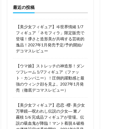
最近の投稿
木さん
高雄
法少女まどか☆マギカ
黒猫
【美少女フィギュア】ヰ世界情緒 1/7
フィギュア「ネモフィラ」限定販売で
登場！儚さと造形美が共鳴する芸術的
逸品！2027年1月発売予定/予約開始/
デコマスレビュー
【ウマ娘】ストレッチの神造形！ダン
ツフレーム 1/7フィギュア（ファッ
ト・カンパニー）！圧倒的躍動感と最
強のウィンク顔を見よ。2027年1月発
売（徹底デコマスレビュー）
【美少女フィギュア】恋恋 -櫻- 美少女
万華鏡―呪われし伝説の少女― 篝ノ
霧枝 1/6 完成品フィギュアが登場。伝
説の吸血鬼が降臨！マント着脱＆破格