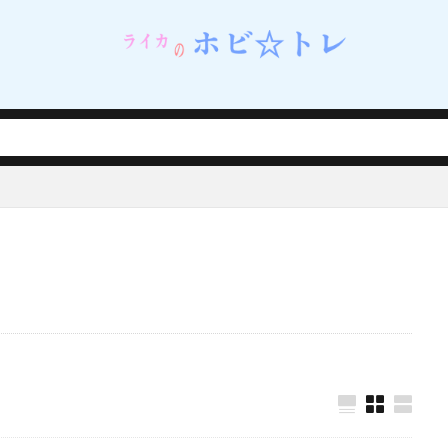
ネイルシェルスタジオ)
蝸之殼スタジオ（スネイルシェルスタジオ）
街
西連寺春菜
角巻わため
角楯カリン
設定資料集
諸星きらり
・Λ
豊年
賢者の弟子を名乗る賢者
賭ケグルイ
赤城みりあ
テューヌ
超絶最かわてんしちゃん
踊り子
軌跡シリーズ
ムだった件
転生したら剣でした
軽井沢恵
輝石のデュエリスト編
撃で二回攻撃のお母さんは好きですか？
逢坂大河
音楽隊ルミナスウィッチーズ
逸仙(イーシェン)
遊佐こずえ
遊戯王
呑童子
重兵装型女子高生
金糸雀
金色の闇
鈴原美紗
鈴
錦木千束
鎮海
長瀞さん
閃乱カグラ
閃乱カグラ NewWave 
VI MASTER ～東京妖魔編～
閃刀姫
開栓注意
間桐桜
関羽雲
れない
阿波連れいな
限定販売
陰の実力者になりたくて！
陰
陽夏木ミカン
雛苺
雛衣ポーレット
雨天決行
雪ノ下雪乃
雪風
雷電芽衣
雷霆特遣隊 WHISKY・SOUR
霊使い
霧切響子
ニーガール先輩の夢を見ない
青眼の究極竜
静山マシロ
風巻祭里
風霊使いウィン/Wynn the Wind Chamer
風鳴翼
食戟のソーマ