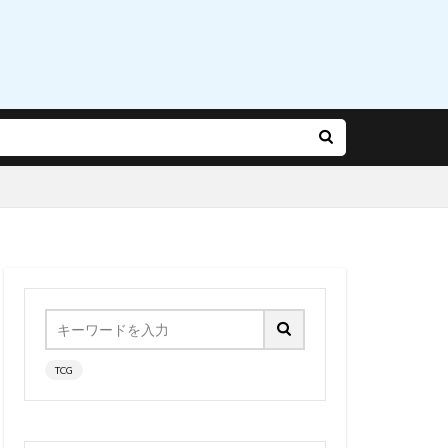
乃有栖
赤松楓
迷宮城の白銀姫
運命
雨やつみ
Gバースト
長
陽師本格幻想RPG
雪泉
TCG
霧雨魔理沙
風紀委員長
食玩
食蜂操祈