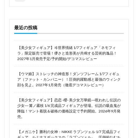
ホムラ・コウゲツ
ホロ
ホロライブ
ボルチモア
ボンバーガール
ボールペン
ポケットモンスター
ポケットモンスター ダイアモンド
最近の投稿
ポケットモンスター パール
ポケモンカードゲーム
ポップキュン
ポニーキャニオン
ポーラ
マウスユニット
マキマ
マクロス
マクロスF
【美少女フィギュア】ヰ世界情緒 1/7フィギュア「ネモフィ
ラ」限定販売で登場！儚さと造形美が共鳴する芸術的逸品！
マコト
マシニーカ
マックスファクトリー
2027年1月発売予定/予約開始/デコマスレビュー
マトイ
マヤノトップガン
【ウマ娘】ストレッチの神造形！ダンツフレーム 1/7フィギュ
マリア・カデンツァヴナ・イヴ
マント着脱
ア（ファット・カンパニー）！圧倒的躍動感と最強のウィンク
マーベル
ミスティック・ファイターズ
顔を見よ。2027年1月発売（徹底デコマスレビュー）
ミニフィギュア100！
ミネットちゃん
【美少女フィギュア】恋恋 -櫻- 美少女万華鏡―呪われし伝説の
ミホノブルボン
ミメヨイ
ミモザ
ミヤコ
少女― 篝ノ霧枝 1/6 完成品フィギュアが登場。伝説の吸血鬼が
降臨！マント着脱＆破格の価格設定で予約開始。2026年9月発
ミラ
ミリム
ミルコ
ミーア・キャンベル
売。
ムジナ
メイドロイド・アリス
メイドロイド・クオン
メイドロイド・クロエ
【メガニケ】勝利の女神：NIKKE ラプンツェル 1/7 完成品フィ
ギュア。ルミナスボックスの「ラプンツェル」、圧倒的なむち