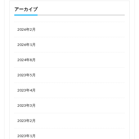
ロイド・フォージャー(黄昏)
ロゥリィ・マーキュリー
アーカイブ
ロキシー・ミグルディア
ロクサーヌ
ロシデレ
ロックマン
ロックマン エグゼ
2026年2月
ロングレンジ・ジョシコウセイ
ローゼンメイデン
ロードス島戦記
ワイス・シュニー
ワシントン
2026年1月
ワルプルギスの廻天
ヰ世界情緒
ヱヴァンゲリヲン
ヱヴァンゲリヲン新劇場版
ヴァイスシュヴァルツ
2024年8月
ヴァリアンツ
ヴァルキュリア・フレーム
2023年5月
ヴァンパイア
ヴァンパイア（ゲーム）
ヴァージニア・ロバートソン
ヴィオレ
2023年4月
ヴィットリオ・ヴェネト
ヴィレッタ・ヌゥ
2023年3月
ヴィヴィ
ヴェルテクス
ヴェルルッタ
ヴェロニカ
ヴェロニカ（FE）
一○○式
2023年2月
一乃ゆゆ
一之瀬アスナ
一夜ちゃん
七つの大罪
七つの大罪 憤怒の審判
七七
2023年1月