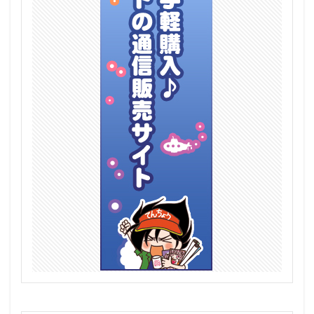
ライザのアトリエ3 ～終わりの錬金術士と秘密の鍵
ライザリン・シュタウト
ライダー/レオナルド・ダ・ヴィンチ
ライラ
ラコ - ヴァンシャイム
ラバーマット
ラビュリンス
ラピ
ラフタリア
ラブライブ！
ラブライブ！スクールアイドルフェスティバル
ラブライブ！スクールアイドルフェスティバル ALL STARS
ラブレター・インクハート
ラプラス・ダークネス
ラプンツェル
ラム
ラム（うる星やつら）
ララミア
ララ・サタリン・デビルーク
ラン
ランカ・リー
ランサー/アルトリア・ペンドラゴン〔オルタ〕
ランサー/源頼光
ラヴィ
ラ・ガリソニエール
リアス・グレモリー
リアデイルの大地にて
リコリス・リコイル
リコルヌ
リゼ（天々座理世)