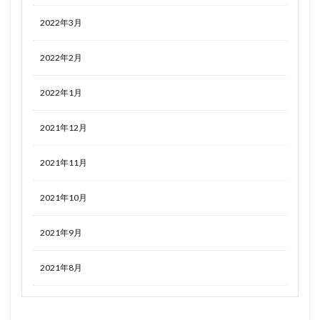
処刑少女の生きる道(バージンロード)
初音ミク
2022年3月
初音ミク GTプロジェクト
初音ミク Project DIVA
剣の乙女
2022年2月
劇場版 ソードアート・オンライン -プログレッシブー 星なき夜
のアリア
2022年1月
劇場版 グリッドマン ユニバース
加藤恵
2021年12月
助っ人参上！
勇者
勝利の女神NIKKE
北条加蓮
十三機兵防衛圏
十六夜咲夜
2021年11月
千代田桃
千夜
千姫
千恋*万花
千歳佐奈
南夢芽
南條蒼
博麗霊夢
卯塚バニ子
2021年10月
卯月怜
原神
双葉杏
古手川唯
古手梨花
2021年9月
古明地こいし
古見さんは、コミュ症です。
古見川葵
古見硝子
可愛いカード
2021年8月
史上最強の大魔王、村人Aに転生する
叶姉妹
叶恭子
叶美香
同期ちゃん
吾妻