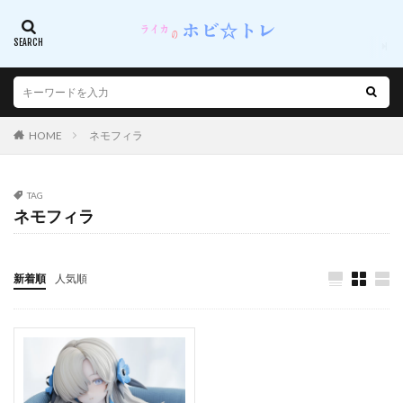
フォーミダブル
フカ
フュージョンアーツ
フラン
フランドール・スカーレット
フレア
フレズヴェルク=アルバス
フレームアームズ・ガール
フレームミュージック・ガール
フロンティアワークス
フード☆るっく
ブシロード
HOME
ネモフィラ
ブシロードスリーブコレクション ハイグレード
ブシロードミュージック
TAG
ネモフィラ
ブラック★★ロックシューター DAWN FALL
ブラック★ロックシューター
ブラック・プリンス
ブリティッシュ ショートヘア
ブルアカ
新着順
人気順
ブルーアーカイブ
ブルーアーカイブ -Blue Archive-
ブレイク・べラドンナ
ブレイズ
ブレイブリーデフォルト
ブレマートン
ブレンパワード
ブロッコリー