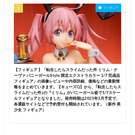
リタ・ロスヴァイセ
リトルアーモリー
フィギュア
リトルウィッチノベタ
リノ
リボルブ
リムル
リュー・リオン
リラ・ディザイアス
リリア
リリィ
リリス
リリス（最近雇ったメイドが怪しい）
リーグ・オブ・レジェンド
リーシア・エルフリーデン
リー・ハウ
ルナマリア・ホーク
ルビー・ローズ
ルミナスボックス
ル・マラン
【フィギュア 】「転生したらスライムだった件 ミリム・ナ
ルーシィ・ハートフィリア
レイ
レイカ
ーヴァ バニーガールStyle 限定エクストラカラー 1/7 完成品
フィギュア」の画像レビューや内容詳細、価格などの最新情
レイカは華麗な僕のメイド
レチェリー
報をまとめていきます。【キューズQ】から、｢転生したらス
ライムだった件｣の『ミリム』がバニーガール姿で1/7スケー
レッドフード
レッド：プライドオブエデン
ルフィギュアとなりました。発売時期は2023年3月予定で、
レナ・マサルー・カタリナ
レビュー
各通販サイトなどで予約受付も開始されています。（新作 美
少女 フィギュア）
レベッカ・ブルーガーデン
レム
レン・ブライト
レヴィ(レベッカ・リー)
レーシングミク
レーナ(ヴラディレーナ・ミリーゼ)
レーニアちゃん