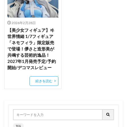
ブローニャ・ザイチク
プチラマシリーズ
プライズフィギュア
プライム１スタジオ
プラモデル
プラモデル予約
プリシラ
2026年2月28日
プリマドール
プリンセスコネクト！Re：Dive
【美少女フィギュア】ヰ
プリンツ・オイゲン
プレアデス
世界情緒 1/7フィギュア
「ネモフィラ」限定販売
プロジェクトセカイ カラフルステージ！ feat.初音ミク
で登場！儚さと造形美が
プース
ヘブンバーンズレッド
ヘリオス
共鳴する芸術的逸品！
ベルナデッタ=フォン=ヴァーリ
ベルハウス
2027年1月発売予定/予約
開始/デコマスレビュー
ベルファイン
ベルファスト
ベレス
ベータ
ベール（グリーンハート）
ペチュニア
続きを読む
ペニー・ポレンディーナ
ペネロピ
ペルソナ5
ペルソナ5 ザ・ロイヤル
ペルソナ5 ダンシング・スターナイト
ホシノ・ルリ
ホタル フィギュア
ホタル 春の贈り物
ホノルル
ホビーマックス
ホビーマックスジャパン
TCG