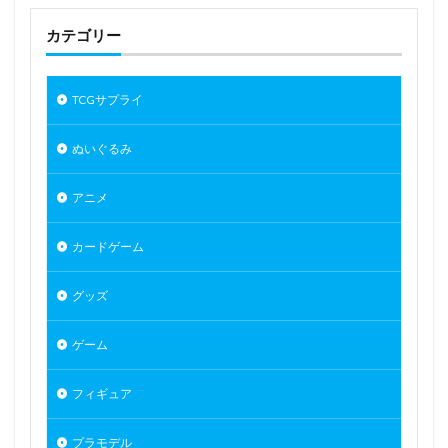
呂蒙子明
周防美来
呪術廻戦
カテゴリー
和セーラーちゃん
和泉沢愛生
和泉紗霧
咲う アルスノトリア
咲良
咲良ゆき
喜多川海夢
四季
四宮かぐや
四楓院夜一
TCGサプライ
四糸乃
回天堂
園田智代子
地獄先生ぬ～べ～
ぬいぐるみ
地雷コーデエロフ-ルナ
地霊使いアウス/Aussa the Earth Chamer
塗山紅紅
アニメ
壱
夏の終わり JK少女
夏芽
多喜川メアル
カードゲーム
夜刀神十香
夜桜
夢魔の踊り
大好真々子
大火鳥玩具（ビッグファイヤーバードビルド）
グッズ
大空スバル
大褐色時代
天使ちゃん(チョロい)
天使警察
天元突破グレンラガン
天宮凛
天気
ゲーム
天神乱漫 LUCKY or UNLUCKY！？
天野エリカ
フィギュア
太平天極
太陽の牙ダグラム
失格紋の最強賢者
女上司
姉なるもの
姫柊雪菜
学マス
プラモデル