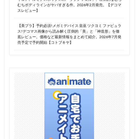
メイドロイド・ミャオ
メイド喫茶のYUIちゃん
むちボディラインがヤバすぎる件。2026年2月発売。【デコマ
スレビュー】
メイプル （本条楓）
メカスマ
メガトロン
メガニケ
メガハウス
メガミデバイス
【美プラ】予約必須!メガミデバイス 皇巫 ツクヨミ ファビュラ
メジロマックイーン
メディコス・エンタテインメント
ス!デコマス画像から読み解く圧倒的「美」と「神造形」を徹
底レビュー。価格など最新情報をまとめて紹介。2026年7月発
メノウ
メル
メルティ
メルトリリス
売予定で予約開始【コトブキヤ】
メルヘンパンチ
メルム
モタ
モニカ
モモ・ベリア・デビルーク
モンリ
ヤン・シャオロン
ユウブレン
ユナ
ユナちゃん
ユニオンクリエイティブ
ユニコーン
ユリアナ
ヨルハ 二号 B型（2B）
ヨルハA型二号（A2）
ヨル・フォージャー(いばら姫/ヨル・ブライア)
ヨーコ・リットナー
ライア
ライザのアトリエ
ライザのアトリエ ～常闇の女王と秘密の隠れ家～
ライザのアトリエ2 ～失われた伝承と秘密の妖精～