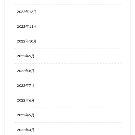
七原冬雪
七海優乃
七海麻美
三宅しのぶ
2022年12月
三峰結華
上条ゆり
下を忘れたので下着のままチアする子
下平玲花(レイカ)
2022年11月
下敷き
不二咲千尋
不知火
不知火フレア
両備
両奈
中野一花
中野三玖
中野二乃
2022年10月
中野五月
中野四葉
久川 凪
久川 颯
九命
2022年9月
予約
予約情報
五等分の花嫁
井ノ上たきな
井河アサギ
仁科唯衣
令和のデ・ジ・キャラット
2022年8月
佐々木千穂
佐倉杏子
佐天涙子
依田芳乃
便利屋68
俺の妹がこんなに可愛いわけがない
2022年7月
倶利伽羅天童
傘をひらいて翼をとじて
傷物語
2022年6月
僕のクラスの学級委員さん
僕のヒーローアカデミア
先輩さん
八重桜
公孫離
六花
冥途武装
2022年5月
冬坂五百里
冬月茉莉
冴えない彼女の育てかた
2022年4月
冴えない彼女の育てかた Fine