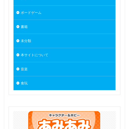
学園アイドルマスター
宇佐田みみ
宇崎ちゃんは遊びたい！
宇崎ちゃんは遊びたい！ω
ボードゲーム
宇崎月
宝多六花
宝玉の伝説
宝玉獣
書籍
宝玉獣 サファイア・ペガサス/Crystal Beast Sapphire Pegasus
宝鐘マリン
宮本フレデリカ
宮本武蔵
宵崎奏
未分類
宿儺
対魔忍RPG
対魔忍ユキカゼ2
小アルベール
小悪魔ちゃん-萬魔にうむ-
本サイトについて
小悪魔りあすちゃん
小林さんちのメイドラゴン
音楽
小林さんちのメイドラゴンS
小芦睦海
岩永琴子
岸yasuri
島田フミカネ ART WORKS
島風
食玩
崩壊3rd
崩壊スターレイル フィギュア
崩壊学園
巨乳ファンタジー
巴マミ
常陸茉子
広瀬柚葉
弥生萌々
彩樹
彼女、お借りします
後藤ひとり
後輩ちゃん
御坂美琴
御巫
心羽