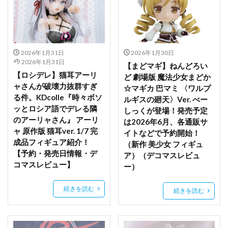
四糸乃
回天堂
園田智代子
地獄先生ぬ～べ～
地雷コーデエロフ-ルナ
地霊使いアウス/Aussa the Earth Chamer
塗山紅紅
壱
夏の終わり JK少女
夏芽
多喜川メアル
2026年1月31日
2026年1月30日
2026年1月31日
【まどマギ】ねんどろい
夜刀神十香
夜桜
夢魔の踊り
大好真々子
【ロシデレ】猫耳アーリ
ど 劇場版 魔法少女まどか
大火鳥玩具（ビッグファイヤーバードビルド）
ャさんが破壊力抜群すぎ
☆マギカ 巴マミ 〈ワルプ
る件。KDcolle『時々ボソ
大空スバル
大褐色時代
天使ちゃん(チョロい)
ルギスの廻天〉Ver. べー
ッとロシア語でデレる隣
しっくが登場！発売予定
天使警察
天元突破グレンラガン
天宮凛
天気
のアーリャさん』 アーリ
は2026年6月、各通販サ
天神乱漫 LUCKY or UNLUCKY！？
天野エリカ
ャ 原作版 猫耳ver. 1/7 完
イトなどで予約開始！
成品フィギュア紹介！
太平天極
太陽の牙ダグラム
失格紋の最強賢者
（新作 美少女 フィギュ
【予約・発売日情報・デ
ア）（デコマスレビュ
女上司
姉なるもの
姫柊雪菜
学マス
コマスレビュー】
ー）
学園アイドルマスター
宇佐田みみ
続きを読む
宇崎ちゃんは遊びたい！
宇崎ちゃんは遊びたい！ω
続きを読む
宇崎月
宝多六花
宝玉の伝説
宝玉獣
宝玉獣 サファイア・ペガサス/Crystal Beast Sapphire Pegasus