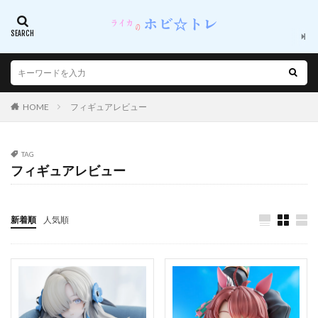
ロードス島戦記
ワイス・シュニー
ワシントン
ワルプルギスの廻天
ヰ世界情緒
ヱヴァンゲリヲン
ヱヴァンゲリヲン新劇場版
ヴァイスシュヴァルツ
ヴァリアンツ
ヴァルキュリア・フレーム
ヴァンパイア
ヴァンパイア（ゲーム）
HOME
フィギュアレビュー
ヴァージニア・ロバートソン
ヴィオレ
ヴィットリオ・ヴェネト
ヴィレッタ・ヌゥ
TAG
ヴィヴィ
ヴェルテクス
ヴェルルッタ
フィギュアレビュー
ヴェロニカ
ヴェロニカ（FE）
一○○式
一乃ゆゆ
一之瀬アスナ
一夜ちゃん
新着順
人気順
七つの大罪
七つの大罪 憤怒の審判
七七
七原冬雪
七海優乃
七海麻美
三宅しのぶ
三峰結華
上条ゆり
下を忘れたので下着のままチアする子
下平玲花(レイカ)
下敷き
不二咲千尋
不知火
不知火フレア