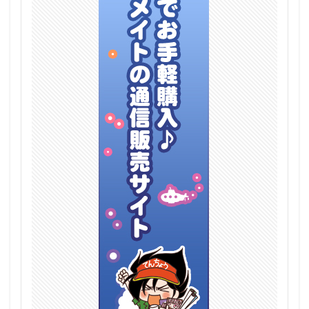
水星・マーキュリー
水澄華実
水銀燈
水霊使いエリア/Eria the Water Chamer
氷の魔妖－雪女/Yuki-Onna the Ice Mayakashi
江ノ島盾子
波動ねじれ
波部サーシャ
洛天依
津島善子
浅倉透
海洋堂
海野幸
涼風青葉
深崎暮人
渡辺曜
渡辺沙耶香
湊あくあ
湯ノ花幽奈
湯気
源頼光
滝本ひふみ
漢服少女
澤村・スペンサー・英梨々
瀬川ひろ
火霊使いヒータ/Hiita the Fire Chamer
灰桜
灰色アヒルの子メイド姿
灼眼のシャナ
無職転生
煎茶
牛尾メグ
牛野みるく
牧瀬紅莉栖
犬ペット彼女
狐宮ニギ
狼と香辛料
猫
猫又おかゆ
猫柳モモ
猫鯨
王来篇
王者栄耀
現実主義勇者の王国再建記
琥珀
瑞鶴
田中摩美々
由比ヶ浜結衣