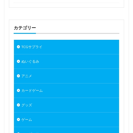
青春ブタ野郎はバニーガール先輩の夢を見ない
青眼の究極竜
静山マシロ
風巻祭里
風紀委員長
風薫る - 放課後
カテゴリー
風霊使いウィン/Wynn the Wind Chamer
風鳴翼
食戟のソーマ
食玩
食蜂操祈
香月芽郁
TCGサプライ
駿河
骸骨騎士様、只今異世界へお出掛け中
高坂桐乃
高巻杏
高木さん
高雄
ぬいぐるみ
鬼滅の刃
魂魄妖夢
魔太郎
魔女の旅々
アニメ
魔妖
魔弾
魔法少女
魔法少女まどか☆マギカ
魔法少女まどかマギカ
鴉羽
鷺沢文香
鹿乃
カードゲーム
黒チャイナさん
黒咲芽亜
黒猫
黒髪メイド
龍造寺朱音
１／ ONE SLASH
グッズ
検索
ゲーム