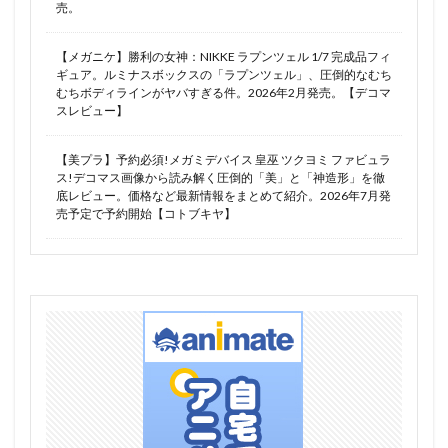
本条二亜
朱羅 忍者
朱羅九尾
売。
東京ミュウミュウ
東方LostWord
東方Project
【メガニケ】勝利の女神：NIKKE ラプンツェル 1/7 完成品フィ
東方ぬいぐるみシリーズ
松本乱菊
柊悠華
ギュア。ルミナスボックスの「ラプンツェル」、圧倒的なむち
むちボディラインがヤバすぎる件。2026年2月発売。【デコマ
栗毛馬
栗花落カナヲ
桃宮いちご（ミュウイチゴ）
スレビュー】
桜の灯る日へ
桜小路ルナ
桜島麻衣
桜楓
桜沢墨
桜沢由佳
梅谷美津
梱包少女
【美プラ】予約必須!メガミデバイス 皇巫 ツクヨミ ファビュラ
ス!デコマス画像から読み解く圧倒的「美」と「神造形」を徹
森カリオペ
椎名真昼
楊貴妃
底レビュー。価格など最新情報をまとめて紹介。2026年7月発
売予定で予約開始【コトブキヤ】
楽園追放 -Expelled from Paradise-
榎宮祐
樋口円香
樫野
橘ありす
機動戦士ガンダム 水星の魔女
機動戦士ガンダム 第08MS小隊
機動戦士ガンダムSEED
機動戦士ガンダムSEED DESTINY
機動戦士ガンダム 鉄血のオルフェンズG
機動戦艦ナデシコ
機動戦隊アイアンサーガ
櫻井桃華
武装神姫
死ノ宮かんな
比那名居天子
水原千鶴
水城不知火
水戸郁魅