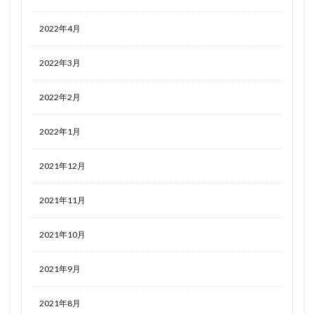
逢坂大河
連盟空軍航空魔法音楽隊ルミナスウィッチーズ
2022年4月
逸仙(イーシェン)
遊佐こずえ
遊戯王
運命
遠野秋葉
酒呑童子
重兵装型女子高生
金糸雀
2022年3月
金色の闇
鈴原美紗
鈴雨やつみ
銀鏡イオリ
錦木千束
鎮海
長瀞さん
閃乱カグラ
2022年2月
閃乱カグラ NewWave Gバースト
2022年1月
閃乱カグラ SHINOVI MASTER ～東京妖魔編～
閃刀姫
開栓注意
間桐桜
関羽雲長
2021年12月
阿波連さんははかれない
阿波連れいな
限定販売
2021年11月
陰の実力者になりたくて！
陰陽師本格幻想RPG
陸八魔アル
陽夏木ミカン
雛苺
2021年10月
雛衣ポーレット
雨天決行
雪ノ下雪乃
雪泉
雪音クリス
雪風
雷電芽衣
2021年9月
雷霆特遣隊 WHISKY・SOUR
霊使い
霧切響子
2021年8月
霧雨魔理沙