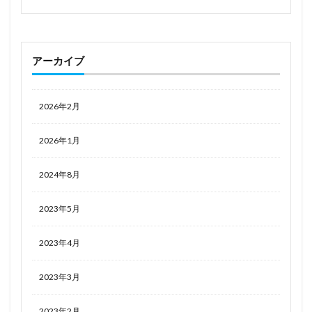
立花響
箱入り娘
篝ノ霧枝
米山舞
籾岡里紗
粟原詩織
紅月カレン
紅魔城伝説
紫咲シオン
紫式部
紺野
紺野木綿季(ユウキ)
アーカイブ
終末のハーレム
結城明日奈(アスナ）
結城美柑
絵夢トイズ
続・終物語
綾波
綾波レイ
2026年2月
緒山まひろ
縁結びの妖狐ちゃん
罪木蜜柑
羅刹姫 - 沙鬼 -
美少女フィギュア
2026年1月
美少女フィギュア おすすめ
美少女プラモデル
2024年8月
美少女万華鏡
美山秋子
美岬花音
羽丘芽美(怪盗セイント・テール)
羽織イオ
翔鶴
2023年5月
翠星石
翡翠
肆
肇和
能代
艦隊これくしょん ‐艦これ‐
花園セレナ
花奏すず
2023年4月
芳澤かすみ
芹沢あさひ
英雄伝説 創の軌跡
2023年3月
英雄伝説 閃の軌跡
英雄伝説 閃の軌跡II
英雄伝説 閃の軌跡IV -THE END OF SAGA-
茅森月歌
2023年2月