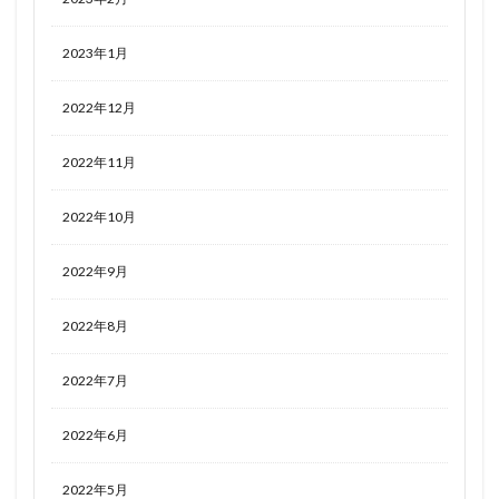
草薙素子
莫焉(モエン)
葉月七海
葛飾北斎
葦毛ちゃん
葵
葵久美子
蒼星石
藤ます
2023年1月
藤原千花
蘇玖
虚構推理
蛍（旅人）
2022年12月
蜘蛛ですが、なにか？
蜜汁工坊
蝸之殼スタジオ(スネイルシェルスタジオ)
2022年11月
蝸之殼スタジオ（スネイルシェルスタジオ）
街乃有栖
2022年10月
西沢5ミリ
西連寺春菜
角巻わため
角楯カリン
設定資料集
諸星きらり
2022年9月
謎のアルターエゴ・Λ
豊年
賢者の弟子を名乗る賢者
賭ケグルイ
赤城みりあ
2022年8月
赤松楓
超次元ゲイムネプテューヌ
2022年7月
超絶最かわてんしちゃん
踊り子
軌跡シリーズ
転生したらスライムだった件
転生したら剣でした
2022年6月
軽井沢恵
輝石のデュエリスト編
迷宮城の白銀姫
通常攻撃が全体攻撃で二回攻撃のお母さんは好きですか？
2022年5月