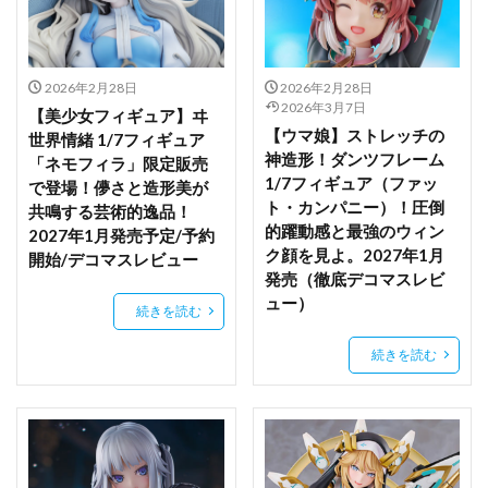
両備
両奈
中野一花
中野三玖
中野二乃
中野五月
中野四葉
久川 凪
久川 颯
九命
予約
予約情報
五等分の花嫁
井ノ上たきな
2026年2月28日
2026年2月28日
2026年3月7日
【美少女フィギュア】ヰ
井河アサギ
仁科唯衣
令和のデ・ジ・キャラット
【ウマ娘】ストレッチの
世界情緒 1/7フィギュア
佐々木千穂
佐倉杏子
佐天涙子
依田芳乃
神造形！ダンツフレーム
「ネモフィラ」限定販売
1/7フィギュア（ファッ
便利屋68
俺の妹がこんなに可愛いわけがない
で登場！儚さと造形美が
ト・カンパニー）！圧倒
共鳴する芸術的逸品！
倶利伽羅天童
傘をひらいて翼をとじて
傷物語
的躍動感と最強のウィン
2027年1月発売予定/予約
僕のクラスの学級委員さん
僕のヒーローアカデミア
ク顔を見よ。2027年1月
開始/デコマスレビュー
発売（徹底デコマスレビ
先輩さん
八重桜
公孫離
六花
冥途武装
ュー）
続きを読む
冬坂五百里
冬月茉莉
冴えない彼女の育てかた
冴えない彼女の育てかた Fine
続きを読む
処刑少女の生きる道(バージンロード)
初音ミク
初音ミク GTプロジェクト
初音ミク Project DIVA
剣の乙女
劇場版 ソードアート・オンライン -プログレッシブー 星なき夜