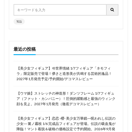
戦姫絶唱シンフォギア
戦姫絶唱シンフォギアGX
戦姫絶唱シンフォギアXV
戦神アクラシア
戦艦少女R
戦闘メカ ザブングル
戦闘兎
TCG
戦闘員、派遣します！
探偵はもう、死んでいる。
推し活
攻殻機動隊
放置少女
新作フィギュア
新刊
新戸緋沙子
新条アカネ
新橋のえる
最近の投稿
日影
早乙女芽亜里
早坂愛
星塵(スターダスト)
星宮いちご
星宮六喰
【美少女フィギュア】ヰ世界情緒 1/7フィギュア「ネモフィ
星街すいせい
星野みやこ
星野アイ
ラ」限定販売で登場！儚さと造形美が共鳴する芸術的逸品！
2027年1月発売予定/予約開始/デコマスレビュー
映水芙蓉(えいすいふよう)
春の花嫁 メロディー
春野サクラ
春風雪乃
春麗
時崎狂三
【ウマ娘】ストレッチの神造形！ダンツフレーム 1/7フィギュ
ア（ファット・カンパニー）！圧倒的躍動感と最強のウィンク
時桜
時計メイド
時雨
智恵
暁切歌
顔を見よ。2027年1月発売（徹底デコマスレビュー）
暗黒界
更科瑠夏
最近雇ったメイドが怪しい
月に寄りそう乙女の作法
月下
月姫
月村手毬
【美少女フィギュア】恋恋 -櫻- 美少女万華鏡―呪われし伝説の
少女― 篝ノ霧枝 1/6 完成品フィギュアが登場。伝説の吸血鬼が
月読調
朏ここな
朝凪
朝武芳乃
降臨！マント着脱＆破格の価格設定で予約開始。2026年9月発