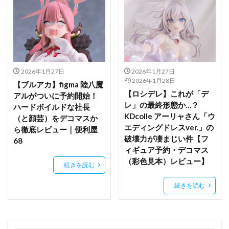
宝鐘マリン
宮本フレデリカ
宮本武蔵
宵崎奏
宿儺
対魔忍RPG
対魔忍ユキカゼ2
小アルベール
小悪魔ちゃん-萬魔にうむ-
小悪魔りあすちゃん
小林さんちのメイドラゴン
小林さんちのメイドラゴンS
小芦睦海
岩永琴子
2026年1月27日
2026年1月27日
2026年1月28日
岸yasuri
島田フミカネ ART WORKS
島風
【ブルアカ】figma 陸八魔
【ロシデレ】これが「デ
アルがついに予約開始！
崩壊3rd
崩壊スターレイル フィギュア
崩壊学園
レ」の最終形態か…？
ハードボイルドな社長
巨乳ファンタジー
巴マミ
常陸茉子
広瀬柚葉
KDcolle アーリャさん「ウ
（と顔芸）をデコマスか
エディングドレスver.」の
ら徹底レビュー｜便利屋
弥生萌々
彩樹
彼女、お借りします
破壊力が凄まじい件【フ
68
後藤ひとり
後輩ちゃん
御坂美琴
御巫
ィギュア予約・デコマス
心羽
（彩色見本）レビュー】
続きを読む
忍野忍（キスショット・アセロラオリオン・ハートアンダーブ
続きを読む
レード）
志摩リン
怪盗セイント・テール
恋恋
恋愛フロップス
恐山アンナ
愛宕
戌神ころね