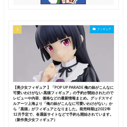
異世界迷宮でハーレムを
異人館
痛いのは嫌なので防御力に極振りしたいと思います。
癒月ちょこ
発売日
白
白バニーおねえさん
白井黒子
白天使
白根凛
フィギュア
白銀の城のラビュリンス/Lovely Labrynth of the Silver Castle
白銀ノエル
白雪千夜
白髪バニー
百鬼あやめ
皇巫 ツクヨミ ファビュラス
盾の勇者の成り上がり
眞白いこね
真ゲッターロボ
真ゲッターロボ 世界最後の日
真・一騎当千
真希波・マリ・イラストリアス
真面目ちゃん
眠鬼
【美少女フィギュア 】「POP UP PARADE 俺の妹がこんなに
矢澤にこ
石恵
石灰詩絵美
砂の家
可愛いわけがない 黒猫フィギュア」の予約が開始されたので
砂狼シロコ
砂織
神崎蘭子
神椿スタジオ
レビューや内容、価格などの最新情報まとめ。グッドスマイ
ルアーツ上海より「俺の妹がこんなに可愛いわけがない」か
神碑（ルーン）
私に天使が舞い降りた！
ら「黒猫」がフィギュアとなりました。発売時期は2022年
私（アラクネ/白織）
秋月くるみ
秦こころ
12月予定で、各通販サイトなどで予約も開始されています。
（新作美少女フィギュア）
空条承太郎
空銀子
空（旅人）
竈門禰豆子