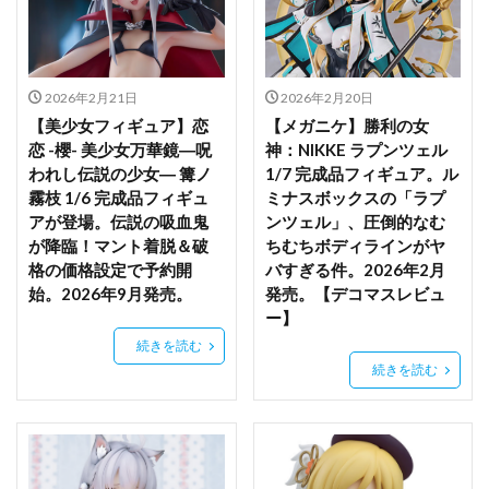
のアリア
劇場版 グリッドマン ユニバース
加藤恵
助っ人参上！
勇者
勝利の女神NIKKE
2026年2月21日
2026年2月20日
北条加蓮
十三機兵防衛圏
十六夜咲夜
【美少女フィギュア】恋
【メガニケ】勝利の女
千代田桃
千夜
千姫
千恋*万花
千歳佐奈
恋 -櫻- 美少女万華鏡―呪
神：NIKKE ラプンツェル
われし伝説の少女― 篝ノ
1/7 完成品フィギュア。ル
南夢芽
南條蒼
博麗霊夢
卯塚バニ子
霧枝 1/6 完成品フィギュ
ミナスボックスの「ラプ
卯月怜
原神
双葉杏
古手川唯
古手梨花
アが登場。伝説の吸血鬼
ンツェル」、圧倒的なむ
古明地こいし
古見さんは、コミュ症です。
が降臨！マント着脱＆破
ちむちボディラインがヤ
格の価格設定で予約開
バすぎる件。2026年2月
古見川葵
古見硝子
可愛いカード
始。2026年9月発売。
発売。【デコマスレビュ
史上最強の大魔王、村人Aに転生する
叶姉妹
ー】
叶恭子
叶美香
同期ちゃん
吾妻
続きを読む
呂蒙子明
周防美来
呪術廻戦
続きを読む
和セーラーちゃん
和泉沢愛生
和泉紗霧
咲う アルスノトリア
咲良
咲良ゆき
喜多川海夢
四季
四宮かぐや
四楓院夜一