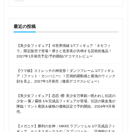
倶利伽羅天童
傘をひらいて翼をとじて
傷物語
僕のクラスの学級委員さん
僕のヒーローアカデミア
先輩さん
八重桜
公孫離
六花
冥途武装
最近の投稿
冬坂五百里
冬月茉莉
冴えない彼女の育てかた
冴えない彼女の育てかた Fine
【美少女フィギュア】ヰ世界情緒 1/7フィギュア「ネモフィ
処刑少女の生きる道(バージンロード)
初音ミク
ラ」限定販売で登場！儚さと造形美が共鳴する芸術的逸品！
2027年1月発売予定/予約開始/デコマスレビュー
初音ミク GTプロジェクト
初音ミク Project DIVA
剣の乙女
【ウマ娘】ストレッチの神造形！ダンツフレーム 1/7フィギュ
ア（ファット・カンパニー）！圧倒的躍動感と最強のウィンク
劇場版 ソードアート・オンライン -プログレッシブー 星なき夜
顔を見よ。2027年1月発売（徹底デコマスレビュー）
のアリア
劇場版 グリッドマン ユニバース
加藤恵
【美少女フィギュア】恋恋 -櫻- 美少女万華鏡―呪われし伝説の
助っ人参上！
勇者
勝利の女神NIKKE
少女― 篝ノ霧枝 1/6 完成品フィギュアが登場。伝説の吸血鬼が
降臨！マント着脱＆破格の価格設定で予約開始。2026年9月発
北条加蓮
十三機兵防衛圏
十六夜咲夜
売。
千代田桃
千夜
千姫
千恋*万花
千歳佐奈
【メガニケ】勝利の女神：NIKKE ラプンツェル 1/7 完成品フィ
南夢芽
南條蒼
博麗霊夢
卯塚バニ子
ギュア。ルミナスボックスの「ラプンツェル」、圧倒的なむち