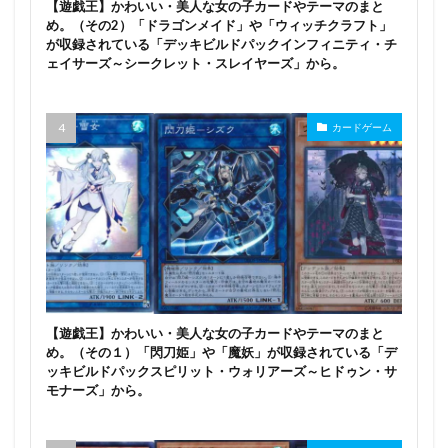
【遊戯王】かわいい・美人な女の子カードやテーマのまと
森カリオペ
椎名真昼
楊貴妃
め。（その2）「ドラゴンメイド」や「ウィッチクラフト」
楽園追放 -Expelled from Paradise-
榎宮祐
樋口円香
が収録されている「デッキビルドパックインフィニティ・チ
ェイサーズ～シークレット・スレイヤーズ」から。
樫野
橘ありす
機動戦士ガンダム 水星の魔女
機動戦士ガンダム 第08MS小隊
機動戦士ガンダムSEED
カードゲーム
機動戦士ガンダムSEED DESTINY
機動戦士ガンダム 鉄血のオルフェンズG
機動戦艦ナデシコ
機動戦隊アイアンサーガ
櫻井桃華
武装神姫
死ノ宮かんな
比那名居天子
水原千鶴
水城不知火
水戸郁魅
水星・マーキュリー
水澄華実
水銀燈
水霊使いエリア/Eria the Water Chamer
【遊戯王】かわいい・美人な女の子カードやテーマのまと
氷の魔妖－雪女/Yuki-Onna the Ice Mayakashi
江ノ島盾子
め。（その１）「閃刀姫」や「魔妖」が収録されている「デ
波動ねじれ
波部サーシャ
洛天依
津島善子
ッキビルドパックスピリット・ウォリアーズ～ヒドゥン・サ
モナーズ」から。
浅倉透
海洋堂
海野幸
涼風青葉
深崎暮人
渡辺曜
渡辺沙耶香
湊あくあ