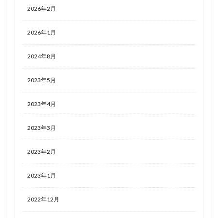
皇巫 ツクヨミ ファビュラス
盾の勇者の成り上がり
2026年2月
眞白いこね
真ゲッターロボ
2026年1月
真ゲッターロボ 世界最後の日
真・一騎当千
真希波・マリ・イラストリアス
真面目ちゃん
眠鬼
2024年8月
矢澤にこ
石恵
石灰詩絵美
砂の家
砂狼シロコ
砂織
神崎蘭子
神椿スタジオ
2023年5月
神碑（ルーン）
私に天使が舞い降りた！
2023年4月
私（アラクネ/白織）
秋月くるみ
秦こころ
空条承太郎
空銀子
空（旅人）
竈門禰豆子
2023年3月
立花響
箱入り娘
篝ノ霧枝
米山舞
2023年2月
籾岡里紗
粟原詩織
紅月カレン
紅魔城伝説
紫咲シオン
紫式部
紺野
紺野木綿季(ユウキ)
2023年1月
終末のハーレム
結城明日奈(アスナ）
結城美柑
絵夢トイズ
続・終物語
綾波
綾波レイ
2022年12月
緒山まひろ
縁結びの妖狐ちゃん
罪木蜜柑