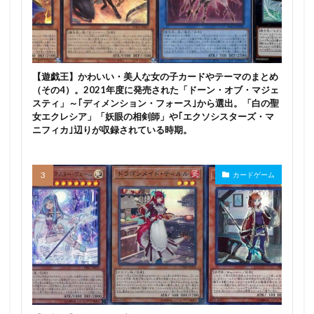
日影
早乙女芽亜里
早坂愛
星塵(スターダスト)
星宮いちご
星宮六喰
星街すいせい
星野みやこ
星野アイ
映水芙蓉(えいすいふよう)
春の花嫁 メロディー
【遊戯王】かわいい・美人な女の子カードやテーマのまとめ
春野サクラ
春風雪乃
春麗
時崎狂三
（その4）。2021年度に発売された「ドーン・オブ・マジェ
スティ」～｢ディメンション・フォース｣から選出。「白の聖
時桜
時計メイド
時雨
智恵
暁切歌
女エクレシア」「妖眼の相剣師」や｢エクソシスターズ・マ
ニフィカ｣辺りが収録されている時期。
暗黒界
更科瑠夏
最近雇ったメイドが怪しい
月に寄りそう乙女の作法
月下
月姫
月村手毬
月読調
朏ここな
朝凪
朝武芳乃
カードゲーム
本条二亜
朱羅 忍者
朱羅九尾
東京ミュウミュウ
東方LostWord
東方Project
東方ぬいぐるみシリーズ
松本乱菊
柊悠華
栗毛馬
栗花落カナヲ
桃宮いちご（ミュウイチゴ）
桜の灯る日へ
桜小路ルナ
桜島麻衣
桜楓
桜沢墨
桜沢由佳
梅谷美津
梱包少女