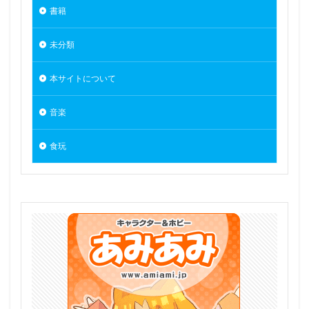
書籍
高坂桐乃
高巻杏
高木さん
高雄
鬼滅の刃
魂魄妖夢
魔太郎
魔女の旅々
未分類
魔妖
魔弾
魔法少女
魔法少女まどか☆マギカ
魔法少女まどかマギカ
鴉羽
鷺沢文香
鹿乃
本サイトについて
黒チャイナさん
黒咲芽亜
黒猫
黒髪メイド
音楽
龍造寺朱音
１／ ONE SLASH
食玩
検索