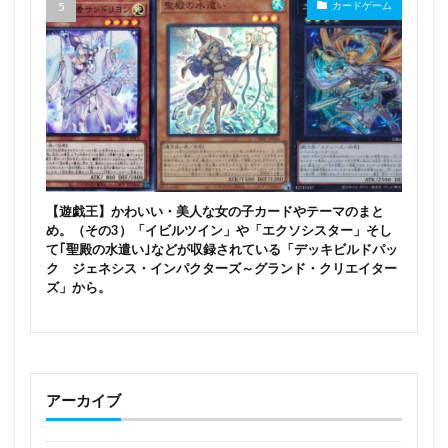
カードゲーム
湯ノ花幽奈
湯気
源頼光
滝本ひふみ
漢服少女
澤村・スペンサー・英梨々
瀬川ひろ
火霊使いヒータ/Hiita the Fire Chamer
灰桜
灰色アヒルの子メイド姿
灼眼のシャナ
無職転生
煎茶
牛尾メグ
牛野みるく
牧瀬紅莉栖
犬ペット彼女
狐宮ニギ
狼と香辛料
猫
猫又おかゆ
猫柳モモ
猫鯨
王来篇
【遊戯王】かわいい・美人な女の子カードやテーマのまと
王者栄耀
現実主義勇者の王国再建記
琥珀
め。（その3）「イビルツイン」や「エクソシスター」そし
て｢聖殿の水遣い｣などが収録されている「デッキビルドパッ
瑞鶴
田中摩美々
由比ヶ浜結衣
ク ジェネシス・インパクターズ～グランド・クリエイター
異世界迷宮でハーレムを
異人館
ズ」から。
痛いのは嫌なので防御力に極振りしたいと思います。
癒月ちょこ
発売日
白
白バニーおねえさん
白井黒子
白天使
白根凛
アーカイブ
白銀の城のラビュリンス/Lovely Labrynth of the Silver Castle
白銀ノエル
白雪千夜
白髪バニー
百鬼あやめ