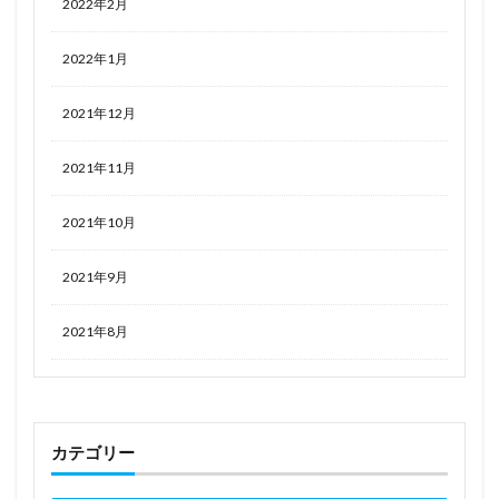
2022年2月
西沢5ミリ
西連寺春菜
角巻わため
角楯カリン
設定資料集
諸星きらり
2022年1月
謎のアルターエゴ・Λ
豊年
2021年12月
賢者の弟子を名乗る賢者
賭ケグルイ
赤城みりあ
赤松楓
超次元ゲイムネプテューヌ
2021年11月
超絶最かわてんしちゃん
踊り子
軌跡シリーズ
転生したらスライムだった件
転生したら剣でした
2021年10月
軽井沢恵
輝石のデュエリスト編
迷宮城の白銀姫
2021年9月
通常攻撃が全体攻撃で二回攻撃のお母さんは好きですか？
逢坂大河
連盟空軍航空魔法音楽隊ルミナスウィッチーズ
2021年8月
逸仙(イーシェン)
遊佐こずえ
遊戯王
運命
遠野秋葉
酒呑童子
重兵装型女子高生
金糸雀
金色の闇
鈴原美紗
鈴雨やつみ
銀鏡イオリ
カテゴリー
錦木千束
鎮海
長瀞さん
閃乱カグラ
閃乱カグラ NewWave Gバースト