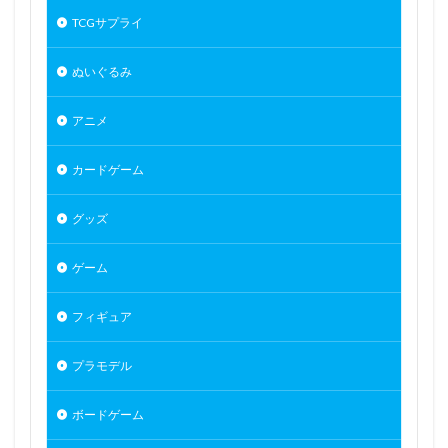
閃乱カグラ SHINOVI MASTER ～東京妖魔編～
閃刀姫
TCGサプライ
開栓注意
間桐桜
関羽雲長
ぬいぐるみ
阿波連さんははかれない
阿波連れいな
限定販売
陰の実力者になりたくて！
陰陽師本格幻想RPG
アニメ
陸八魔アル
陽夏木ミカン
雛苺
雛衣ポーレット
雨天決行
雪ノ下雪乃
雪泉
カードゲーム
雪音クリス
雪風
雷電芽衣
グッズ
雷霆特遣隊 WHISKY・SOUR
霊使い
霧切響子
霧雨魔理沙
ゲーム
青春ブタ野郎はバニーガール先輩の夢を見ない
フィギュア
青眼の究極竜
静山マシロ
風巻祭里
風紀委員長
風薫る - 放課後
プラモデル
風霊使いウィン/Wynn the Wind Chamer
風鳴翼
食戟のソーマ
食玩
食蜂操祈
香月芽郁
ボードゲーム
駿河
骸骨騎士様、只今異世界へお出掛け中