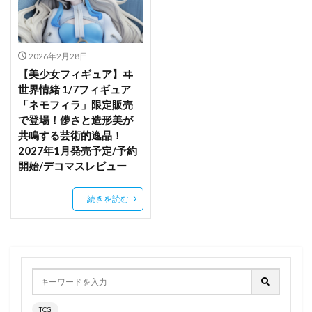
ヴィットリオ・ヴェネト
ヴィレッタ・ヌゥ
ヴィヴィ
ヴェルテクス
ヴェルルッタ
ヴェロニカ
ヴェロニカ（FE）
一○○式
2026年2月28日
【美少女フィギュア】ヰ
一乃ゆゆ
一之瀬アスナ
一夜ちゃん
世界情緒 1/7フィギュア
七つの大罪
七つの大罪 憤怒の審判
七七
「ネモフィラ」限定販売
七原冬雪
七海優乃
七海麻美
三宅しのぶ
で登場！儚さと造形美が
共鳴する芸術的逸品！
三峰結華
上条ゆり
2027年1月発売予定/予約
下を忘れたので下着のままチアする子
下平玲花(レイカ)
開始/デコマスレビュー
下敷き
不二咲千尋
不知火
不知火フレア
続きを読む
両備
両奈
中野一花
中野三玖
中野二乃
中野五月
中野四葉
久川 凪
久川 颯
九命
予約
予約情報
五等分の花嫁
井ノ上たきな
井河アサギ
仁科唯衣
令和のデ・ジ・キャラット
佐々木千穂
佐倉杏子
佐天涙子
依田芳乃
便利屋68
俺の妹がこんなに可愛いわけがない
TCG