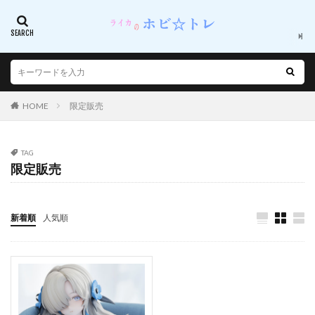
レッドフード
レッド：プライドオブエデン
レナ・マサルー・カタリナ
レビュー
レベッカ・ブルーガーデン
レム
レン・ブライト
レヴィ(レベッカ・リー)
レーシングミク
レーナ(ヴラディレーナ・ミリーゼ)
レーニアちゃん
HOME
限定販売
ロイド・フォージャー(黄昏)
ロゥリィ・マーキュリー
ロキシー・ミグルディア
ロクサーヌ
ロシデレ
TAG
ロックマン
ロックマン エグゼ
限定販売
ロングレンジ・ジョシコウセイ
ローゼンメイデン
ロードス島戦記
ワイス・シュニー
ワシントン
新着順
人気順
ワルプルギスの廻天
ヰ世界情緒
ヱヴァンゲリヲン
ヱヴァンゲリヲン新劇場版
ヴァイスシュヴァルツ
ヴァリアンツ
ヴァルキュリア・フレーム
ヴァンパイア
ヴァンパイア（ゲーム）
ヴァージニア・ロバートソン
ヴィオレ