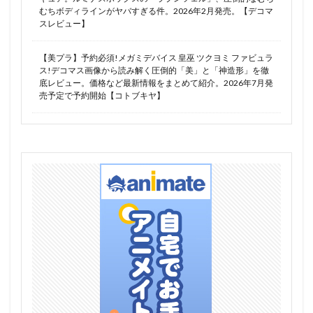
卯月怜
原神
双葉杏
古手川唯
古手梨花
むちボディラインがヤバすぎる件。2026年2月発売。【デコマ
スレビュー】
古明地こいし
古見さんは、コミュ症です。
古見川葵
古見硝子
可愛いカード
【美プラ】予約必須!メガミデバイス 皇巫 ツクヨミ ファビュラ
ス!デコマス画像から読み解く圧倒的「美」と「神造形」を徹
史上最強の大魔王、村人Aに転生する
叶姉妹
底レビュー。価格など最新情報をまとめて紹介。2026年7月発
叶恭子
叶美香
同期ちゃん
吾妻
売予定で予約開始【コトブキヤ】
呂蒙子明
周防美来
呪術廻戦
和セーラーちゃん
和泉沢愛生
和泉紗霧
咲う アルスノトリア
咲良
咲良ゆき
喜多川海夢
四季
四宮かぐや
四楓院夜一
四糸乃
回天堂
園田智代子
地獄先生ぬ～べ～
地雷コーデエロフ-ルナ
地霊使いアウス/Aussa the Earth Chamer
塗山紅紅
壱
夏の終わり JK少女
夏芽
多喜川メアル
夜刀神十香
夜桜
夢魔の踊り
大好真々子
大火鳥玩具（ビッグファイヤーバードビルド）