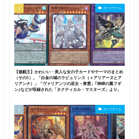
崩壊3rd
崩壊スターレイル フィギュア
崩壊学園
カードゲーム
巨乳ファンタジー
巴マミ
常陸茉子
広瀬柚葉
弥生萌々
彩樹
彼女、お借りします
後藤ひとり
後輩ちゃん
御坂美琴
御巫
心羽
忍野忍（キスショット・アセロラオリオン・ハートアンダーブ
レード）
志摩リン
怪盗セイント・テール
恋恋
【遊戯王】かわいい・美人な女の子カードやテーマのまとめ
恋愛フロップス
恐山アンナ
愛宕
戌神ころね
（その5）。「白金の城のラビュリンス（＋アリアーヌとア
リアンナ）」「ヴァリアンツの巫女－東雲」｢神碑の翼フギ
戦姫絶唱シンフォギア
戦姫絶唱シンフォギアGX
ン｣などが収録された「タクティカル・マスターズ」より。
戦姫絶唱シンフォギアXV
戦神アクラシア
戦艦少女R
戦闘メカ ザブングル
戦闘兎
カードゲーム
戦闘員、派遣します！
探偵はもう、死んでいる。
推し活
攻殻機動隊
放置少女
新作フィギュア
新刊
新戸緋沙子
新条アカネ
新橋のえる