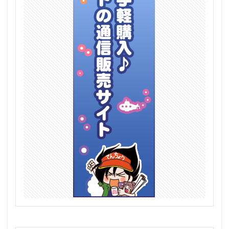
大空スバル
大褐色時代
天使ちゃん(チョロい)
天使警察
天元突破グレンラガン
天宮凛
天気
天神乱漫 LUCKY or UNLUCKY！？
天野エリカ
太平天極
太陽の牙ダグラム
失格紋の最強賢者
女上司
姉なるもの
姫柊雪菜
学マス
学園アイドルマスター
宇佐田みみ
宇崎ちゃんは遊びたい！
宇崎ちゃんは遊びたい！ω
宇崎月
宝多六花
宝玉の伝説
宝玉獣
宝玉獣 サファイア・ペガサス/Crystal Beast Sapphire Pegasus
宝鐘マリン
宮本フレデリカ
宮本武蔵
宵崎奏
宿儺
対魔忍RPG
対魔忍ユキカゼ2
小アルベール
小悪魔ちゃん-萬魔にうむ-
小悪魔りあすちゃん
小林さんちのメイドラゴン
小林さんちのメイドラゴンS
小芦睦海
岩永琴子
岸yasuri
島田フミカネ ART WORKS
島風