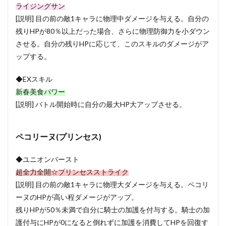
ライジングサン
[説明] 目の前の敵1キャラに物理中ダメージを与える。自分の
残りHPが80％以上だった場合、さらに物理防御力を小ダウン
させる。自分の残りHPに応じて、このスキルのダメージがア
ップする。
◆EXスキル
新春美食パワー
[説明] バトル開始時に自分の最大HP大アップさせる。
ペコリーヌ(プリンセス)
◆ユニオンバースト
超全力全開☆プリンセスストライク
[説明] 目の前の敵1キャラに物理大ダメージを与える。ペコリ
ーヌのHPが高い程ダメージがアップ。
残りHPが50％未満で自分に騎士の加護を付与する。騎士の加
護付与にHPが0になると倒れずに加護を消費してHPを回復す