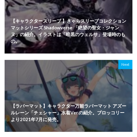
【キャラクタースリーブ 】きゃらスリーブコレクション
マットシリーズ Shadowverse 「絶望の聖女・ジャン
ヌ」の紹介。イラストは「暗黒のウェルサ」登場時のも
の。
Next
【ラバーマット】キャラクター万能ラバーマット アズー
ルレーン「チェシャー」水着Ver.の紹介。ブロッコリー
より2021年7月に発売。