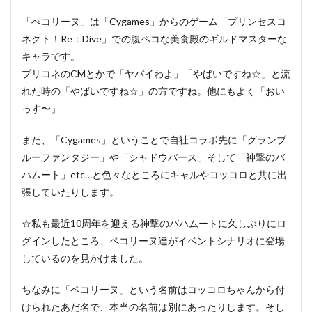
「ぺコリーヌ」は「Cygames」からのゲーム「プリンセスコ
ネクト！Re：Dive」での腹ペコな美食殿のギルドマスターな
キャラです。
プリコネのCMとかで「ヤバイわよ」「やばいですね☆」と流
れた時の「やばいですね☆」の方ですね。他にもよく「おい
っす〜」
また、「Cygames」ということで自社コラボ先に「グランブ
ルーファンタジー」や「シャドウバース」そして「神撃のバ
ハムート」etc…と色々なところにキャルやコッコロと共に出
張していたりします。
☆私も最近10周年を迎える神撃のバハムートに久しぶりにロ
グインしたところ、ペコリーヌ達がイベントシナリオに登場
しているのを見かけました。
ちなみに「ペコリーヌ」という名前はコッコロちゃんから付
けられたあだ名で、本当の名前は別にあったりします。そし