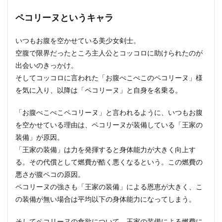
ペコリーヌというキャラ
いつもお腹を空かせている美少女剣士。
空腹で限界だったところ主人公とコッコロに助けられたのが
出会いのきっかけ。
そしてコッコロに言われた「お腹ぺこぺこのペコリーヌ」様
を気に入り、以降は「ペコリーヌ」と自身を名乗る。
「お腹ぺこぺこペコリーヌ」と言われるように、いつもお腹
を空かせている理由は、ペコリーヌが装備している「王家の
装備」が原因。
「王家の装備」は力を発揮すると身体能力が大きく向上す
る。その代償として燃費が酷く悪くなるという。この燃費の
悪さが腹ペコの原因。
ペコリーヌの強さも「王家の装備」による恩恵が大きく、こ
の装備が無い場合は平均以下の身体能力になってしまう。
そしてペコリーヌの食欲について。王家の装備による燃費に