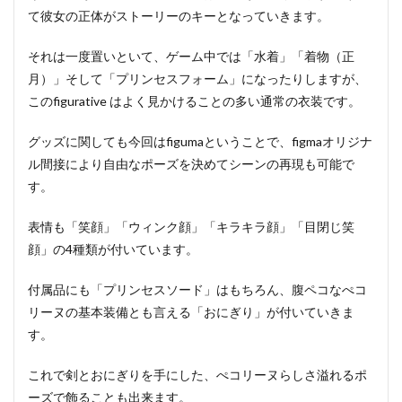
て彼女の正体がストーリーのキーとなっていきます。
それは一度置いといて、ゲーム中では「水着」「着物（正
月）」そして「プリンセスフォーム」になったりしますが、
このfigurative はよく見かけることの多い通常の衣装です。
グッズに関しても今回はfigumaということで、figmaオリジナ
ル間接により自由なポーズを決めてシーンの再現も可能で
す。
表情も「笑顔」「ウィンク顔」「キラキラ顔」「目閉じ笑
顔」の4種類が付いています。
付属品にも「プリンセスソード」はもちろん、腹ペコなぺコ
リーヌの基本装備とも言える「おにぎり」が付いていきま
す。
これで剣とおにぎりを手にした、ぺコリーヌらしさ溢れるポ
ーズで飾ることも出来ます。