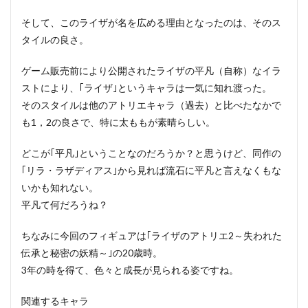
そして、このライザが名を広める理由となったのは、そのス
タイルの良さ。
ゲーム販売前により公開されたライザの平凡（自称）なイラ
ストにより、｢ライザ｣というキャラは一気に知れ渡った。
そのスタイルは他のアトリエキャラ（過去）と比べたなかで
も1，2の良さで、特に太ももが素晴らしい。
どこが｢平凡｣ということなのだろうか？と思うけど、同作の
｢リラ・ラザディアス｣から見れば流石に平凡と言えなくもな
いかも知れない。
平凡て何だろうね？
ちなみに今回のフィギュアは｢ライザのアトリエ2～失われた
伝承と秘密の妖精～｣の20歳時。
3年の時を得て、色々と成長が見られる姿ですね。
関連するキャラ