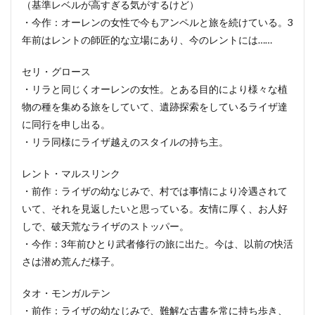
（基準レベルが高すぎる気がするけど）
・今作：オーレンの女性で今もアンペルと旅を続けている。3
年前はレントの師匠的な立場にあり、今のレントには……
セリ・グロース
・リラと同じくオーレンの女性。とある目的により様々な植
物の種を集める旅をしていて、遺跡探索をしているライザ達
に同行を申し出る。
・リラ同様にライザ越えのスタイルの持ち主。
レント・マルスリンク
・前作：ライザの幼なじみで、村では事情により冷遇されて
いて、それを見返したいと思っている。友情に厚く、お人好
しで、破天荒なライザのストッパー。
・今作：3年前ひとり武者修行の旅に出た。今は、以前の快活
さは潜め荒んだ様子。
タオ・モンガルテン
・前作：ライザの幼なじみで、難解な古書を常に持ち歩き、