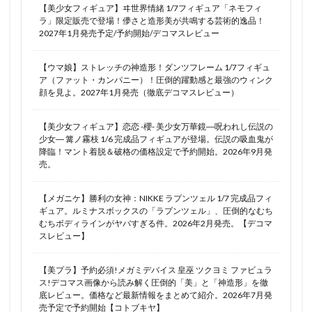
【美少女フィギュア】ヰ世界情緒 1/7フィギュア「ネモフィ
ラ」限定販売で登場！儚さと造形美が共鳴する芸術的逸品！
2027年1月発売予定/予約開始/デコマスレビュー
【ウマ娘】ストレッチの神造形！ダンツフレーム 1/7フィギュ
ア（ファット・カンパニー）！圧倒的躍動感と最強のウィンク
顔を見よ。2027年1月発売（徹底デコマスレビュー）
【美少女フィギュア】恋恋 -櫻- 美少女万華鏡―呪われし伝説の
少女― 篝ノ霧枝 1/6 完成品フィギュアが登場。伝説の吸血鬼が
降臨！マント着脱＆破格の価格設定で予約開始。2026年9月発
売。
【メガニケ】勝利の女神：NIKKE ラプンツェル 1/7 完成品フィ
ギュア。ルミナスボックスの「ラプンツェル」、圧倒的なむち
むちボディラインがヤバすぎる件。2026年2月発売。【デコマ
スレビュー】
【美プラ】予約必須!メガミデバイス 皇巫 ツクヨミ ファビュラ
ス!デコマス画像から読み解く圧倒的「美」と「神造形」を徹
底レビュー。価格など最新情報をまとめて紹介。2026年7月発
売予定で予約開始【コトブキヤ】