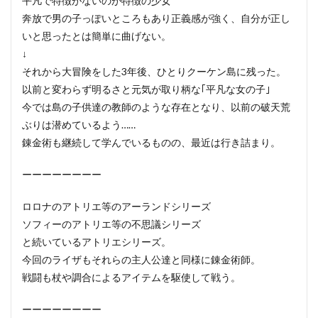
平凡で特徴がないのが特徴の少女
奔放で男の子っぽいところもあり正義感が強く、自分が正し
いと思ったとは簡単に曲げない。
↓
それから大冒険をした3年後、ひとりクーケン島に残った。
以前と変わらず明るさと元気が取り柄な｢平凡な女の子｣
今では島の子供達の教師のような存在となり、以前の破天荒
ぶりは潜めているよう……
錬金術も継続して学んでいるものの、最近は行き詰まり。
ーーーーーーーー
ロロナのアトリエ等のアーランドシリーズ
ソフィーのアトリエ等の不思議シリーズ
と続いているアトリエシリーズ。
今回のライザもそれらの主人公達と同様に錬金術師。
戦闘も杖や調合によるアイテムを駆使して戦う。
ーーーーーーーー