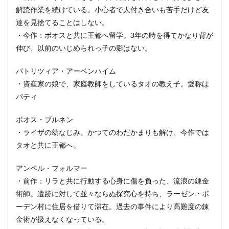
解読作業を続けている。小心者で人付き合いも苦手だけど友
達を見捨てることはしない。
・今作：ボオスと共に王都へ留学。3年の時を得てかなり背が
伸び、以前のいじめられっ子の影はない。
パトリツィア・アーベンハイム
・資産家の娘で、家庭教師をしているタオの教え子。愛称は
パティ
ボオス・ブルネン
・ライザの幼なじみ。かつてのわだかまりも解け、今作では
タオと共に王都へ。
アンペル・フォルマー
・前作：リラと共に行動する心身に傷を負った、流浪の錬金
術師。遺跡に対して並々ならぬ探究心を持ち、ラーゼン・ボ
ーデン村に住居を借りて滞在。過去の事件により高難度の錬
金術が扱えなくなっている。