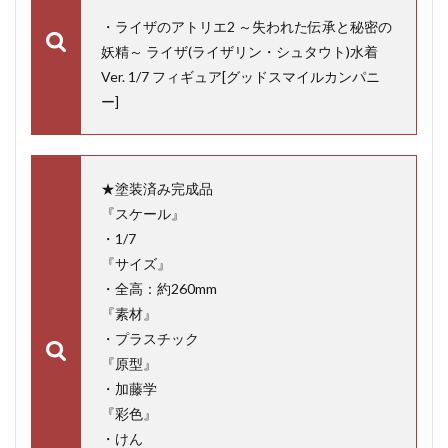
・ライザのアトリエ2 ～失われた伝承と秘密の
妖精～ ライザ(ライザリン・シュタウト)水着
Ver. 1/7 フィギュア[グッドスマイルカンパニ
ー]
★塗装済み完成品
『スケール』
・1/7
『サイズ』
・全高：約260mm
『素材』
・プラスチック
『原型』
・加藤学
『彩色』
・けん