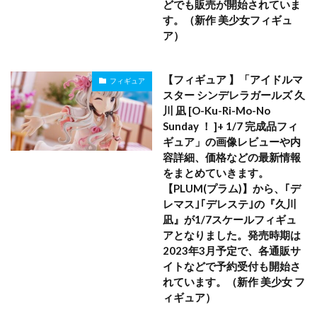
どでも販売が開始されていま
す。（新作 美少女フィギュ
ア）
【フィギュア 】「アイドルマ
フィギュア
スター シンデレラガールズ 久
川 凪 [O-Ku-Ri-Mo-No
Sunday ！ ]+ 1/7 完成品フィ
ギュア」の画像レビューや内
容詳細、価格などの最新情報
をまとめていきます。
【PLUM(プラム)】から、｢デ
レマス｣｢デレステ｣の『久川
凪』が1/7スケールフィギュ
アとなりました。発売時期は
2023年3月予定で、各通販サ
イトなどで予約受付も開始さ
れています。（新作 美少女 フ
ィギュア）