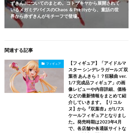
ずきん｣についてのまとめ。コトブキヤから展開されて
いるメガミデバイスのChaos ＆ Prettyから、童話の世
界から赤ずきんがモチーフで登場。
関連する記事
【フィギュア】「アイドルマ
フィギュア
スター シンデレラガールズ 双
葉杏 あんきら！？狂騒曲 ver.
1/7 完成品フィギュア」の画
像レビューや内容詳細、価格
などの最新情報をまとめて紹
介していきます。【リコル
ヌ】から『双葉杏』が1/7ス
ケールフィギュアとなりまし
た。発売時期は2023年4月
で、各店舗や各通販サイトな