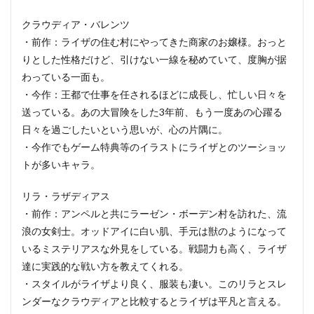
クラウディア・バレンツ
・前作：ライザの住む村にやってきた商家のお嬢様。おっと
りとした性格だけど、引けない一線を秘めていて、度胸が据
わっている一面も。
・今作：王都で仕事を任されるほどに成長し、忙しい日々を
送っている。あの大冒険をした3年前、もう一度あの心躍る
日々を過ごしたいという思いが、心の片隅に。
・今作でもゲーム特典等のイラストにライザとのツーショッ
トが多いキャラ。
リラ・ラザディアス
・前作：アンペルと共にラーゼン・ボーデン村を訪れた、流
浪の女剣士。オッドアイに白い肌、手元は獣のようになって
いるミステリアスな外見をしている。戦闘力も高く、ライザ
達に実践的な戦い方を教えてくれる。
・スタイルがライザより良く、服装も凄い。このリラとスレ
ンダーなクラウディアと比較するとライザは平凡と言える。