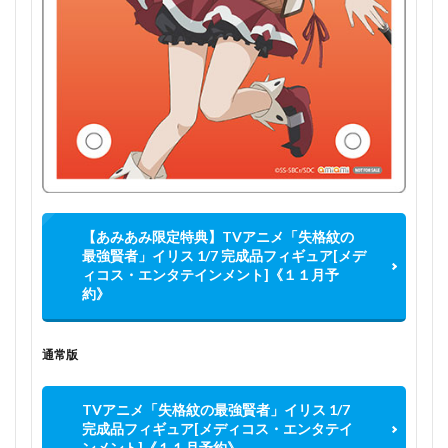
【あみあみ限定特典】TVアニメ「失格紋の
最強賢者」イリス 1/7 完成品フィギュア[メデ
ィコス・エンタテインメント]《１１月予
約》
通常版
TVアニメ「失格紋の最強賢者」イリス 1/7
完成品フィギュア[メディコス・エンタテイ
ンメント]《１１月予約》