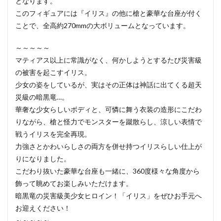
となります。
このフィギュアには『イリス』の他に槍と豪華な台座が付く
ことで、全高約270mmの大ボリュームとなっています。
～～～～～
マティアス以上に常識がなく、何かしようとするたび災害級
の被害を起こすイリス。
少女の姿をしているが、実はその正体は神話に出てくる超天
災級の暗黒竜…。
華奢な少女らしいボディと、可憐に舞う衣装の造形にこだわ
りながら、槍と怪力でモンスターを蹴散らし、涼しい表情で
戦うイリスを完全再現。
力強さとかわいらしさの両方を併せ持つイリスらしい仕上が
りになりました。
こだわり抜いた豪華な台座も一緒に、360度様々な角度から
飾って眺めてお楽しみいただけます。
暗黒竜の災害級美少女ヒロイン！「イリス」をぜひお手元へ
お迎えください！
～～～～～