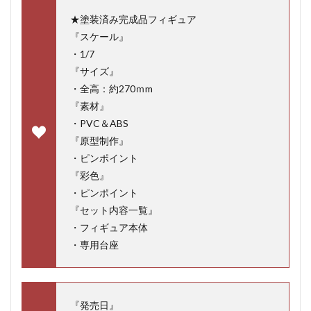
★塗装済み完成品フィギュア
『スケール』
・1/7
『サイズ』
・全高：約270ｍm
『素材』
・PVC＆ABS
『原型制作』
・ピンポイント
『彩色』
・ピンポイント
『セット内容一覧』
・フィギュア本体
・専用台座
『発売日』