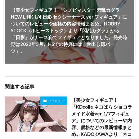
【美少女フィギュア 】「シノビマスター 閃乱カグラ
NEW LINK 1/4 日影 セクシーナース ver フィギュア」に
ついてのレビューや価格の内容情報まとめ。HOBBY
STOCK（ホビーストック）より「閃乱カグラ」から
「日影」がナース姿でフィギュアとなりました。発売時
期は2022年5月。HSでの特典には「舌出し顔パー
ツ」。
関連する記事
【美少女フィギュア 】
フィギュア
「KDcolle ネコぱら ショコラ
メイド水着ver. 1/7フィギュ
ア」についてのレビューや内
容、価格などの最新情報まと
め。KADOKAWAより「ネコ