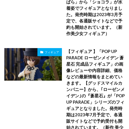
ぱら」から「ショコラ」が水
着姿でフィギュアとなりまし
た。発売時期は2023年3月予
定で、各通販サイトなどで予
約も開始されています。（新
作美少女フィギュア）
【フィギュア 】「POP UP
フィギュア
PARADE ローゼンメイデン 蒼
星石 完成品フィギュア」の画
像レビューや内容詳細、価格
などの最新情報をまとめてい
きます。【グッドスマイルカ
ンパニー】から、｢ローゼンメ
イデン｣の『蒼星石』が「POP
UP PARADE」シリーズのフィ
ギュアとなりました。発売時
期は2023年7月予定で、各通
販サイトなどで予約受付も開
始されています。（新作 美少