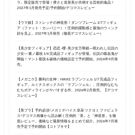
ラ」限定販売で登場！儚さと造形美が共鳴する芸術的逸品！
2027年1月発売予定/予約開始/デコマスレビュー
【ウマ娘】ストレッチの神造形！ダンツフレーム 1/7フィギュ
ア（ファット・カンパニー）！圧倒的躍動感と最強のウィンク
顔を見よ。2027年1月発売（徹底デコマスレビュー）
【美少女フィギュア】恋恋 -櫻- 美少女万華鏡―呪われし伝説の
少女― 篝ノ霧枝 1/6 完成品フィギュアが登場。伝説の吸血鬼が
降臨！マント着脱＆破格の価格設定で予約開始。2026年9月発
売。
【メガニケ】勝利の女神：NIKKE ラプンツェル 1/7 完成品フィ
ギュア。ルミナスボックスの「ラプンツェル」、圧倒的なむち
むちボディラインがヤバすぎる件。2026年2月発売。【デコマ
スレビュー】
【美プラ】予約必須!メガミデバイス 皇巫 ツクヨミ ファビュラ
ス!デコマス画像から読み解く圧倒的「美」と「神造形」を徹
底レビュー。価格など最新情報をまとめて紹介。2026年7月発
売予定で予約開始【コトブキヤ】