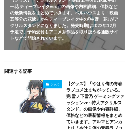
【グッズ】「アクリルスタンド 映画 五等分の花嫁 中野
一花 ティーブレイクver.」の画像や内容詳細、価格など
の最新情報をまとめていきます。ベルハウスより「映画
五等分の花嫁」からティーブレイク中の｢中野一花｣がア
クリルスタンドになりました。発売時期は2022年12月
予定で、予約受付もアニメ系作品を取り扱う各通販サイ
トなどで開始されています。
関連する記事
【グッズ】「やはり俺の青春
グッズ
ラブコメはまちがっている。
完 雪ノ下雪乃 ゲーミングファ
ッションver. 特大アクリルス
タンド」の画像や内容詳細、
価格などの最新情報をまとめ
ていきます。アルマビアンカ
より「やはり俺の青春ラブコ