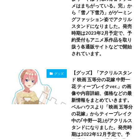
メはまちがっている。完」か
ら「雪ノ下雪乃」がゲーミン
グファッション姿でアクリル
スタンドになりました。発売
時期は2023年2月予定で、予
約受付もアニメ系作品を取り
扱う各通販サイトなどで開始
されています。
【グッズ】「アクリルスタン
グッズ
ド 映画 五等分の花嫁 中野一
花 ティーブレイクver.」の画
像や内容詳細、価格などの最
新情報をまとめていきます。
ベルハウスより「映画 五等分
の花嫁」からティーブレイク
中の｢中野一花｣がアクリルス
タンドになりました。発売時
期は2022年12月予定で、予