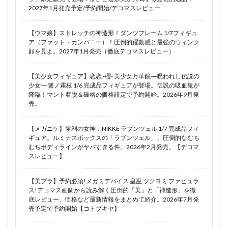
2027年1月発売予定/予約開始/デコマスレビュー
【ウマ娘】ストレッチの神造形！ダンツフレーム 1/7フィギュ
ア（ファット・カンパニー）！圧倒的躍動感と最強のウィンク
顔を見よ。2027年1月発売（徹底デコマスレビュー）
【美少女フィギュア】恋恋 -櫻- 美少女万華鏡―呪われし伝説の
少女― 篝ノ霧枝 1/6 完成品フィギュアが登場。伝説の吸血鬼が
降臨！マント着脱＆破格の価格設定で予約開始。2026年9月発
売。
【メガニケ】勝利の女神：NIKKE ラプンツェル 1/7 完成品フィ
ギュア。ルミナスボックスの「ラプンツェル」、圧倒的なむち
むちボディラインがヤバすぎる件。2026年2月発売。【デコマ
スレビュー】
【美プラ】予約必須!メガミデバイス 皇巫 ツクヨミ ファビュラ
ス!デコマス画像から読み解く圧倒的「美」と「神造形」を徹
底レビュー。価格など最新情報をまとめて紹介。2026年7月発
売予定で予約開始【コトブキヤ】