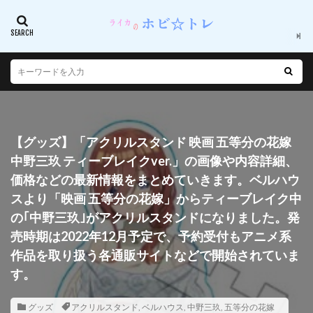
【グッズ】「アクリルスタンド 映画 五等分の花嫁
中野三玖 ティーブレイクver.」の画像や内容詳細、
価格などの最新情報をまとめていきます。ベルハウ
スより「映画 五等分の花嫁」からティーブレイク中
の｢中野三玖｣がアクリルスタンドになりました。発
売時期は2022年12月予定で、予約受付もアニメ系
作品を取り扱う各通販サイトなどで開始されていま
す。
グッズ
アクリルスタンド
,
ベルハウス
,
中野三玖
,
五等分の花嫁