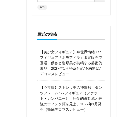
TCG
最近の投稿
【美少女フィギュア】ヰ世界情緒 1/7
フィギュア「ネモフィラ」限定販売で
登場！儚さと造形美が共鳴する芸術的
逸品！2027年1月発売予定/予約開始/
デコマスレビュー
【ウマ娘】ストレッチの神造形！ダン
ツフレーム 1/7フィギュア（ファッ
ト・カンパニー）！圧倒的躍動感と最
強のウィンク顔を見よ。2027年1月発
売（徹底デコマスレビュー）