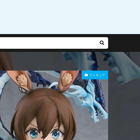
乃有栖
赤松楓
迷宮城の白銀姫
運命
雨やつみ
フィギュア
Gバースト
長
陽師本格幻想RPG
雪泉
霧雨魔理沙
風紀委員長
食玩
食蜂操祈