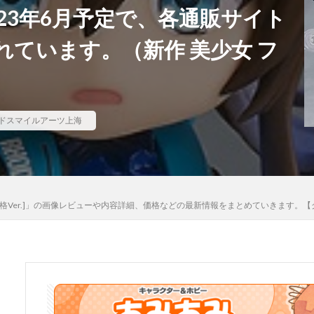
23年6月予定で、各通販サイト
河
骸骨騎士様、只今異世界へお出掛け中
高坂桐乃
高巻杏
高
ています。（新作 美少女 フ
魄妖夢
魔太郎
魔女の旅々
魔妖
魔弾
魔法少女
魔
ギカ
鴉羽
鷺沢文香
鹿乃
黒チャイナさん
黒咲芽亜
龍造寺朱音
１／ ONE SLASH
ドスマイルアーツ上海
検索
X [昇格Ver.]」の画像レビューや内容詳細、価格などの最新情報をまとめていき