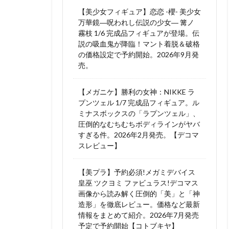
【美少女フィギュア】恋恋 -櫻- 美少女
万華鏡―呪われし伝説の少女― 篝ノ
霧枝 1/6 完成品フィギュアが登場。伝
説の吸血鬼が降臨！マント着脱＆破格
の価格設定で予約開始。2026年9月発
売。
【メガニケ】勝利の女神：NIKKE ラ
プンツェル 1/7 完成品フィギュア。ル
ミナスボックスの「ラプンツェル」、
圧倒的なむちむちボディラインがヤバ
すぎる件。2026年2月発売。【デコマ
スレビュー】
【美プラ】予約必須!メガミデバイス
皇巫 ツクヨミ ファビュラス!デコマス
画像から読み解く圧倒的「美」と「神
造形」を徹底レビュー。価格など最新
情報をまとめて紹介。2026年7月発売
予定で予約開始【コトブキヤ】