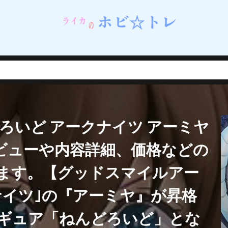
ネイルシェルスタジオ)
蝸之殼スタジオ（スネイルシェルスタジオ）
街
西連寺春菜
角巻わため
角楯カリン
設定資料集
諸星きらり
・Λ
豊年
賢者の弟子を名乗る賢者
賭ケグルイ
赤城みりあ
テューヌ
超絶最かわてんしちゃん
踊り子
軌跡シリーズ
ムだった件
転生したら剣でした
軽井沢恵
輝石のデュエリスト編
撃で二回攻撃のお母さんは好きですか？
逢坂大河
音楽隊ルミナスウィッチーズ
逸仙(イーシェン)
遊佐こずえ
遊戯王
ろいど アークナイツ アーミヤ
呑童子
重兵装型女子高生
金糸雀
金色の闇
鈴原美紗
鈴
錦木千束
鎮海
長瀞さん
閃乱カグラ
閃乱カグラ NewWave 
画像レビューや内容詳細、価格などの
VI MASTER ～東京妖魔編～
閃刀姫
開栓注意
間桐桜
関羽雲
ます。【グッドスマイルアー
れない
阿波連れいな
限定販売
陰の実力者になりたくて！
陰
陽夏木ミカン
雛苺
雛衣ポーレット
雨天決行
雪ノ下雪乃
ナイツ｣の『アーミヤ』が昇格
雪風
雷電芽衣
雷霆特遣隊 WHISKY・SOUR
霊使い
霧切響子
ギュア「ねんどろいど」とな
ニーガール先輩の夢を見ない
青眼の究極竜
静山マシロ
風巻祭里
風霊使いウィン/Wynn the Wind Chamer
風鳴翼
食戟のソーマ