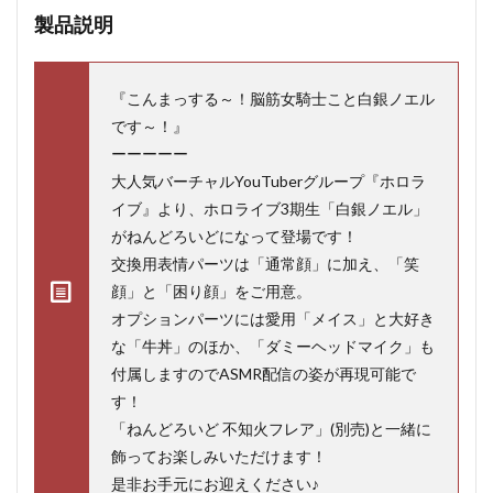
製品説明
『こんまっする～！脳筋女騎士こと白銀ノエル
です～！』
ーーーーー
大人気バーチャルYouTuberグループ『ホロラ
イブ』より、ホロライブ3期生「白銀ノエル」
がねんどろいどになって登場です！
交換用表情パーツは「通常顔」に加え、「笑
顔」と「困り顔」をご用意。
オプションパーツには愛用「メイス」と大好き
な「牛丼」のほか、「ダミーヘッドマイク」も
付属しますのでASMR配信の姿が再現可能で
す！
「ねんどろいど 不知火フレア」(別売)と一緒に
飾ってお楽しみいただけます！
是非お手元にお迎えください♪