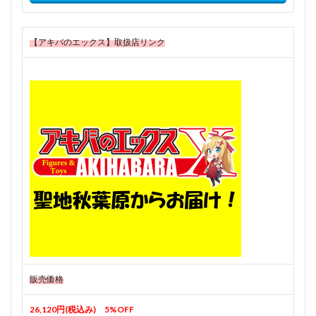
【アキバのエックス】取扱店リンク
販売価格
26,120円(税込み) 5%OFF