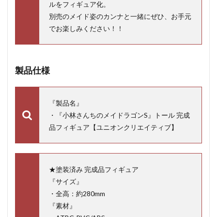
ルをフィギュア化。
別売のメイド姿のカンナと一緒にぜひ、お手元
でお楽しみください！！
製品仕様
『製品名』
・『小林さんちのメイドラゴンS』トール 完成
品フィギュア【ユニオンクリエイティブ】
★塗装済み 完成品フィギュア
『サイズ』
・全高：約280mm
『素材』