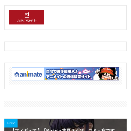
Prev
【フィギュア 】「B-style 古見さんは、コミュ症です。