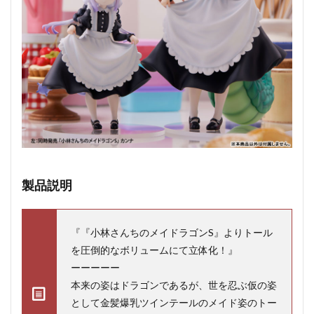
製品説明
『『小林さんちのメイドラゴンS』よりトール
を圧倒的なボリュームにて立体化！』
ーーーーー
本来の姿はドラゴンであるが、世を忍ぶ仮の姿
として金髪爆乳ツインテールのメイド姿のトー