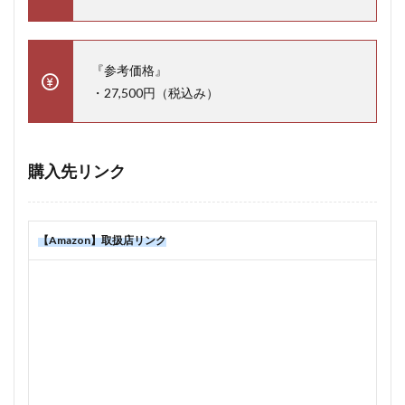
『参考価格』
・27,500円（税込み）
購入先リンク
【Amazon】取扱店リンク