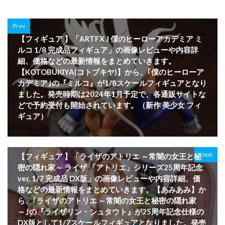
Prev
【フィギュア 】「ARTFX J 僕のヒーローアカデミア ミ
ルコ 1/8 完成品フィギュア」の画像レビューや内容詳
細、価格などの最新情報をまとめていきます。
【KOTOBUKIYA(コトブキヤ)】から、｢僕のヒーローア
カデミア｣の『ミルコ』が1/8スケールフィギュアとなり
ました。発売時期は2024年1月予定で、各通販サイトな
どで予約受付も開始されています。（新作 美少女 フィ
ギュア）
Next
【フィギュア 】「ライザのアトリエ ～常闇の女王と秘
密の隠れ家～ ライザ 「アトリエ」シリーズ25周年記念
ver. 1/7 完成品 DX版」の画像レビューや内容詳細、価
格などの最新情報をまとめていきます。【あみあみ】か
ら、｢ライザのアトリエ ～常闇の女王と秘密の隠れ家
～｣の『ライザリン・シュタウト』が25周年記念仕様の
DX版として1/7スケールフィギュアとなりました。発売