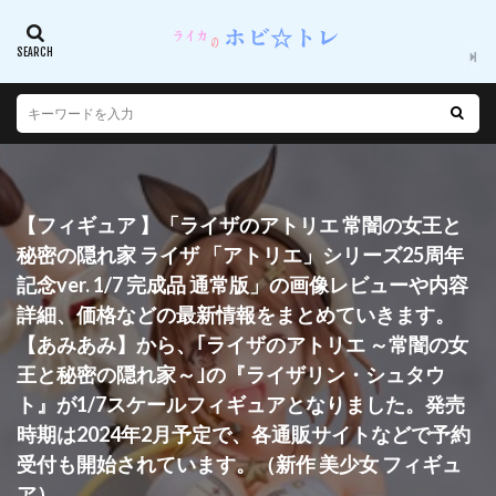
【フィギュア 】「ライザのアトリエ 常闇の女王と
秘密の隠れ家 ライザ 「アトリエ」シリーズ25周年
記念ver. 1/7 完成品 通常版」の画像レビューや内容
詳細、価格などの最新情報をまとめていきます。
【あみあみ】から、｢ライザのアトリエ ～常闇の女
王と秘密の隠れ家～｣の『ライザリン・シュタウ
ト』が1/7スケールフィギュアとなりました。発売
時期は2024年2月予定で、各通販サイトなどで予約
受付も開始されています。（新作 美少女 フィギュ
ア）