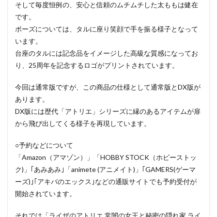
そして毎度恒例の、安心と信頼のムチムチした太ももは健在
です。
ポーズについては、タルに座り笑顔で手を振る様子となって
います。
台座のタルには記念品をイメージした高級な質感になってお
り、25周年を記念するロゴがプリントされています。
今回は通常版ですが、この商品の仕様として通常版とDX版が
あります。
DX版には歴代「アトリエ」シリーズに縁のあるアイテムが扉
から飛び出してくる様子を再現しています。
○予約などについて
「Amazon（アマゾン）」「HOBBY STOCK（ホビーストッ
ク)」｢あみあみ｣「animete (アニメイト)」｢GAMERS(ゲーマ
ーズ)｣｢アキバのエックス｣などの通販サイトでも予約受付が
開始されています。
それでは「ライザのアトリエ 常闇の女王と秘密の隠れ家 ライ