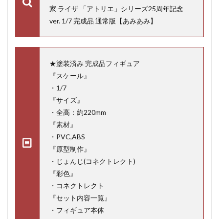
家 ライザ 「アトリエ」シリーズ25周年記念
ver. 1/7 完成品 通常版【あみあみ】
★塗装済み 完成品フィギュア
『スケール』
・1/7
『サイズ』
・全高：約220mm
『素材』
・PVC,ABS
『原型制作』
・じょんじ(コネクトレクト)
『彩色』
・コネクトレクト
『セット内容一覧』
・フィギュア本体