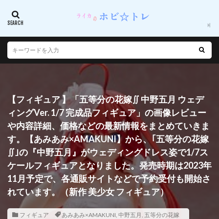
【フィギュア 】「五等分の花嫁∬ 中野五月 ウェデ
ィングVer. 1/7 完成品フィギュア」の画像レビュー
や内容詳細、価格などの最新情報をまとめていきま
す。【あみあみ×AMAKUNI】から、｢五等分の花嫁
∬｣の『中野五月』がウェディングドレス姿で1/7ス
ケールフィギュアとなりました。発売時期は2023年
11月予定で、各通販サイトなどで予約受付も開始さ
れています。（新作 美少女 フィギュア）
フィギュア
あみあみ×AMAKUNI
,
中野五月
,
五等分の花嫁