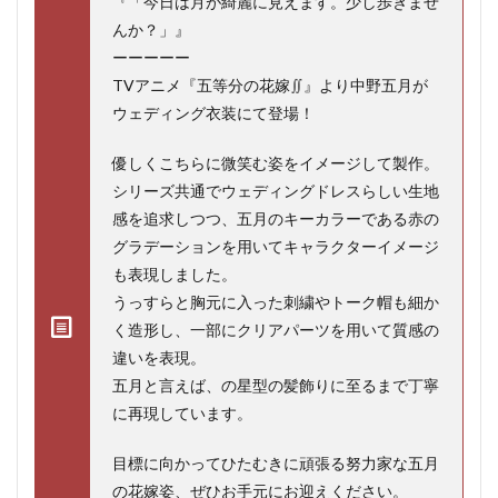
『「今日は月が綺麗に見えます。少し歩きませ
んか？」』
ーーーーー
TVアニメ『五等分の花嫁∬』より中野五月が
ウェディング衣装にて登場！
優しくこちらに微笑む姿をイメージして製作。
シリーズ共通でウェディングドレスらしい生地
感を追求しつつ、五月のキーカラーである赤の
グラデーションを用いてキャラクターイメージ
も表現しました。
うっすらと胸元に入った刺繍やトーク帽も細か
く造形し、一部にクリアパーツを用いて質感の
違いを表現。
五月と言えば、の星型の髪飾りに至るまで丁寧
に再現しています。
目標に向かってひたむきに頑張る努力家な五月
の花嫁姿、ぜひお手元にお迎えください。