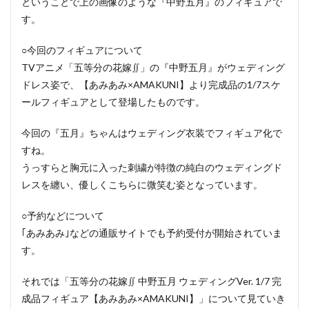
ということで上の画像のような『中野五月』のフィギュアで
す。
○今回のフィギュアについて
TVアニメ「五等分の花嫁∬」の『中野五月』がウェディング
ドレス姿で、【あみあみ×AMAKUNI】より完成品の1/7スケ
ールフィギュアとして登場したものです。
今回の『五月』ちゃんはウェディング衣装でフィギュア化で
すね。
うっすらと胸元に入った刺繍が特徴の純白のウェディングド
レスを纏い、優しくこちらに微笑む姿となっています。
○予約などについて
｢あみあみ｣などの通販サイトでも予約受付が開始されていま
す。
それでは「五等分の花嫁∬ 中野五月 ウェディングVer. 1/7 完
成品フィギュア【あみあみ×AMAKUNI】」について見ていき