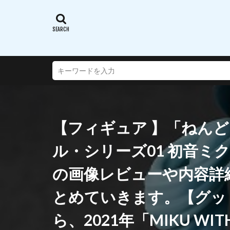
蝸之殼スタジオ(ス
西沢5ミリ
謎のアルターエゴ
超次元ゲイムネプ
転生したらスライ
通常攻撃が全体攻
連盟空軍航空魔法
【フィギュア 】「ねん
遠野秋葉
酒
銀鏡イオリ
ル・シリーズ01 初音ミク MIK
閃乱カグラ SHINO
の画像レビューや内容詳
阿波連さんははか
陸八魔アル
とめていきます。【グッ
雪音クリス
ら、2021年「MIKU W
青春ブタ野郎はバ
風薫る - 放課後