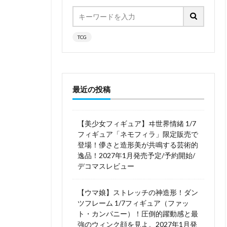
TCG
最近の投稿
【美少女フィギュア】ヰ世界情緒 1/7
フィギュア「ネモフィラ」限定販売で
登場！儚さと造形美が共鳴する芸術的
逸品！2027年1月発売予定/予約開始/
デコマスレビュー
【ウマ娘】ストレッチの神造形！ダン
ツフレーム 1/7フィギュア（ファッ
ト・カンパニー）！圧倒的躍動感と最
強のウィンク顔を見よ。2027年1月発