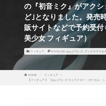
の『初音ミク』がアクシ
香月芽郁
駿
ど｣となりました。発売時
鬼滅の刃
魂
魔法少女まどかマ
販サイトなどで予約受付
黒髪メイド
美少女 フィギュア）
フィギュア
VOCALOID
,
ねんどろいど
,
グッドスマイル
HOME
フィギュア
【フィギュア 】「ねんどろいど キャラクター・ボーカル・シリー