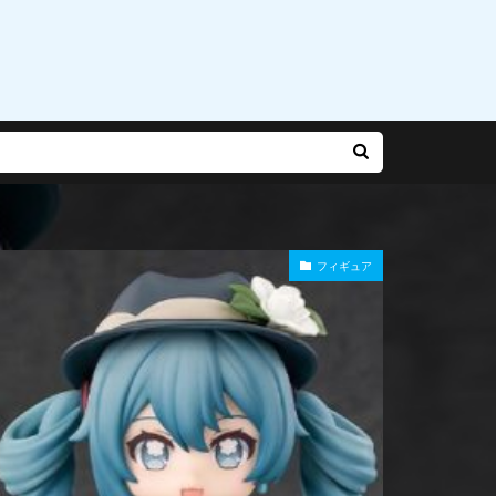
乃有栖
赤松楓
迷宮城の白銀姫
運命
雨やつみ
フィギュア
Gバースト
長
陽師本格幻想RPG
雪泉
霧雨魔理沙
風紀委員長
食玩
食蜂操祈