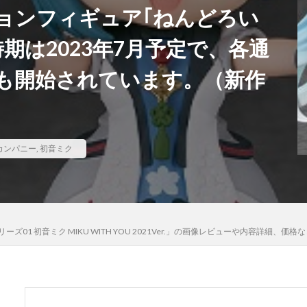
ョンフィギュア｢ねんどろい
河
骸骨騎士様、只今異世界へお出掛け中
高坂桐乃
高巻杏
高
期は2023年7月予定で、各通
魄妖夢
魔太郎
魔女の旅々
魔妖
魔弾
魔法少女
魔
ギカ
鴉羽
鷺沢文香
鹿乃
黒チャイナさん
黒咲芽亜
も開始されています。（新作
龍造寺朱音
１／ ONE SLASH
検索
カンパニー
,
初音ミク
ズ01 初音ミク MIKU WITH YOU 2021Ver.」の画像レビューや内容