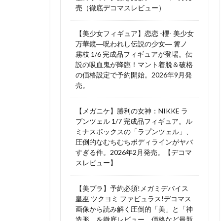
売（徹底デコマスレビュー）
【美少女フィギュア】恋恋 -櫻- 美少女
万華鏡―呪われし伝説の少女― 篝ノ
霧枝 1/6 完成品フィギュアが登場。伝
説の吸血鬼が降臨！マント着脱＆破格
の価格設定で予約開始。2026年9月発
売。
【メガニケ】勝利の女神：NIKKE ラ
プンツェル 1/7 完成品フィギュア。ル
ミナスボックスの「ラプンツェル」、
圧倒的なむちむちボディラインがヤバ
すぎる件。2026年2月発売。【デコマ
スレビュー】
【美プラ】予約必須!メガミデバイス
皇巫 ツクヨミ ファビュラス!デコマス
画像から読み解く圧倒的「美」と「神
造形」を徹底レビュー。価格など最新