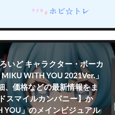
ネイルシェルスタジオ)
蝸之殼スタジオ（スネイルシェルスタジオ）
街
西連寺春菜
角巻わため
角楯カリン
設定資料集
諸星きらり
・Λ
豊年
賢者の弟子を名乗る賢者
賭ケグルイ
赤城みりあ
テューヌ
超絶最かわてんしちゃん
踊り子
軌跡シリーズ
ムだった件
転生したら剣でした
軽井沢恵
輝石のデュエリスト編
撃で二回攻撃のお母さんは好きですか？
逢坂大河
音楽隊ルミナスウィッチーズ
逸仙(イーシェン)
遊佐こずえ
遊戯王
どろいど キャラクター・ボーカ
呑童子
重兵装型女子高生
金糸雀
金色の闇
鈴原美紗
鈴
錦木千束
鎮海
長瀞さん
閃乱カグラ
閃乱カグラ NewWave 
U WITH YOU 2021Ver.」
VI MASTER ～東京妖魔編～
閃刀姫
開栓注意
間桐桜
関羽雲
細、価格などの最新情報をま
れない
阿波連れいな
限定販売
陰の実力者になりたくて！
陰
陽夏木ミカン
雛苺
雛衣ポーレット
雨天決行
雪ノ下雪乃
ドスマイルカンパニー】か
雪風
雷電芽衣
雷霆特遣隊 WHISKY・SOUR
霊使い
霧切響子
ITH YOU」のメインビジュアル
ニーガール先輩の夢を見ない
青眼の究極竜
静山マシロ
風巻祭里
風霊使いウィン/Wynn the Wind Chamer
風鳴翼
食戟のソーマ