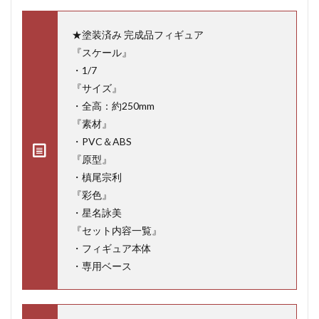
★塗装済み 完成品フィギュア
『スケール』
・1/7
『サイズ』
・全高：約250mm
『素材』
・PVC＆ABS
『原型』
・槙尾宗利
『彩色』
・星名詠美
『セット内容一覧』
・フィギュア本体
・専用ベース