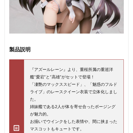
製品説明
『アズールレーン』より、重桜所属の重巡洋
艦“愛宕”と“高雄”がセットで登場！
「凄艶のマックススピード」、「魅惑のフルド
ライブ」のレースクイーン衣装で立体化しまし
た。
姉妹艦である2人が体を寄せ合ったポージング
が魅力的。
お揃いでウインクをした表情や、間に挟まった
マスコットもキュートです。