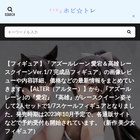
【フィギュア 】「アズールレーン 愛宕＆高雄 レー
スクイーンVer. 1/7 完成品フィギュア」の画像レビ
ューや内容詳細、価格などの最新情報をまとめてい
きます。【ALTER（アルター）】から、｢アズール
レーン｣の『愛宕』『高雄』がレースクイーン姿そ
して2人セットで1/7スケールフィギュアとなりまし
た。発売時期は2023年10月予定で、各通販サイト
などで予約受付も開始されています。（新作 美少女
フィギュア）