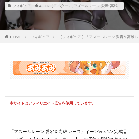
フィギュア
ALTER（アルター）
,
アズールレーン
,
愛宕
,
高雄
HOME
フィギュア
【フィギュア 】「アズールレーン 愛宕＆高雄 
本サイトはアフィリエイト広告を使用しています。
「アズールレーン 愛宕＆高雄 レースクイーンVer. 1/7 完成品