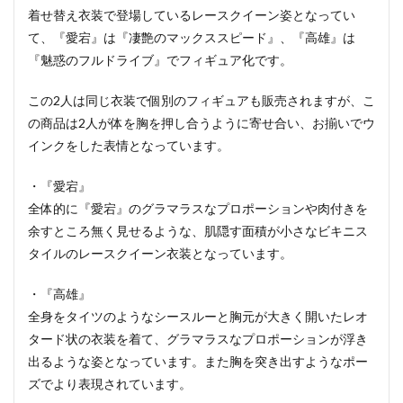
着せ替え衣装で登場しているレースクイーン姿となってい
て、『愛宕』は『凄艶のマックススピード』、『高雄』は
『魅惑のフルドライブ』でフィギュア化です。
この2人は同じ衣装で個別のフィギュアも販売されますが、こ
の商品は2人が体を胸を押し合うように寄せ合い、お揃いでウ
インクをした表情となっています。
・『愛宕』
全体的に『愛宕』のグラマラスなプロポーションや肉付きを
余すところ無く見せるような、肌隠す面積が小さなビキニス
タイルのレースクイーン衣装となっています。
・『高雄』
全身をタイツのようなシースルーと胸元が大きく開いたレオ
タード状の衣装を着て、グラマラスなプロポーションが浮き
出るような姿となっています。また胸を突き出すようなポー
ズでより表現されています。