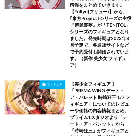
情報をまとめていきます。
【FuRyu(フリュー)】から、
｢東方Project｣シリーズの主役
『博麗霊夢』が「TENITOL」
シリーズのフィギュアとなり
ました。発売時期は2023年8
月予定で、各通販サイトなど
で予約受付も開始されていま
す。（新作 美少女 フィギュ
ア）
【美少女フィギュア 】
フィギュア
「PRISMA WING デート・
ア・バレット 時崎狂三 1/7 フ
ィギュア」についてのレビュ
ーや価格の内容情報まとめ。
プライム1スタジオより「デ
ート・ア・バレット」から
「時崎狂三」がフィギュアと