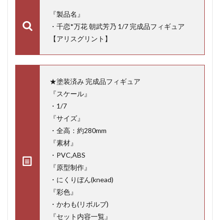
『製品名』
・千恋*万花 朝武芳乃 1/7 完成品フィギュア
【アリスグリント】
★塗装済み 完成品フィギュア
『スケール』
・1/7
『サイズ』
・全高：約280mm
『素材』
・PVC,ABS
『原型制作』
・にくりぼん(knead)
『彩色』
・かわも(リボルブ)
『セット内容一覧』