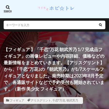
【フィギュア 】「千恋*万花 朝武芳乃 1/7 完成品フ
ィギュア」の画像レビューや内容詳細、価格などの
最新情報をまとめていきます。【アリスグリント】
から、｢千恋*万花｣の『朝武芳乃』が1/7スケールフ
ィギュアとなりました。発売時期は2023年8月予定
で、各通販サイトなどで予約受付も開始されていま
す。（新作 美少女 フィギュア）
フィギュア
アリスグリント
,
千恋*万花
,
朝武芳乃