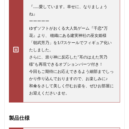
『……愛しています。幸せに、なりましょう
ね』
ーーーーー
ゆずソフトがおくる大人気ゲーム『千恋*万
花』より、 穂織にある建実神社の巫女姫様
「朝武芳乃」を1/7スケールでフィギュア化い
たしました。
さらに、祟り神に反応した“耳のはえた芳乃
様”も再現できるオプションパーツ付き！
今回もご期待にお応えできるよう細部までしっ
かり作り込んでおりますので、お楽しみに♪
和傘をさして美しく佇むお姿を、ぜひお部屋に
お迎えくださいませ。
製品仕様