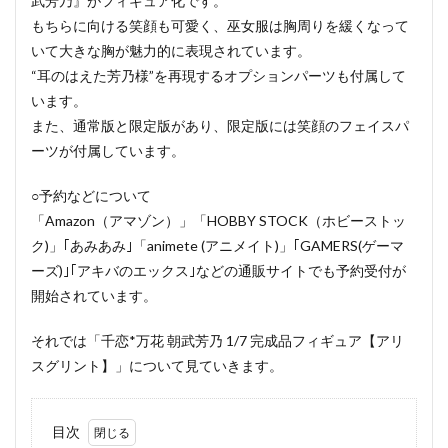
武芳乃』がフィギュア化です。
もちらに向ける笑顔も可愛く、巫女服は胸周りを緩くなって
いて大きな胸が魅力的に表現されています。
“耳のはえた芳乃様”を再現するオプションパーツも付属して
います。
また、通常版と限定版があり、限定版には笑顔のフェイスパ
ーツが付属しています。
○予約などについて
「Amazon（アマゾン）」「HOBBY STOCK（ホビーストッ
ク)」｢あみあみ｣「animete (アニメイト)」｢GAMERS(ゲーマ
ーズ)｣｢アキバのエックス｣などの通販サイトでも予約受付が
開始されています。
それでは「千恋*万花 朝武芳乃 1/7 完成品フィギュア【アリ
スグリント】」について見ていきます。
目次