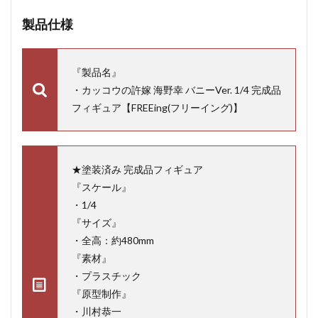
製品仕様
『製品名』
・カッコウの許嫁 海野幸 バニーVer. 1/4 完成品
フィギュア【FREEing(フリーイング)】
★塗装済み 完成品フィギュア
『スケール』
・1/4
『サイズ』
・全高：約480mm
『素材』
・プラスチック
『原型制作』
・川村恭一