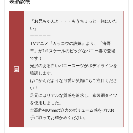
製品説明
『お兄ちゃんと・・・もうちょっと一緒にいた
い』
ーーーーー
TVアニメ『カッコウの許嫁』より、「海野
幸」が1/4スケールのビッグなバニー姿で登場
です！
光沢のある白いバニースーツがボディラインを
強調します。
はにかんだような可愛い笑顔にもご注目くださ
い！
足元にはリアルな質感を追求し、布製網タイツ
を使用しました。
全高約480mmの迫力のボリューム感をぜひお
手に取ってお確かめください。