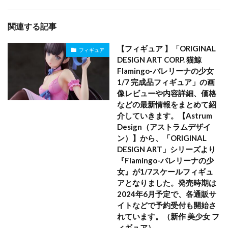
関連する記事
【フィギュア 】「ORIGINAL
フィギュア
DESIGN ART CORP. 猫鯨
Flamingo-バレリーナの少女
1/7 完成品フィギュア」の画
像レビューや内容詳細、価格
などの最新情報をまとめて紹
介していきます。【Astrum
Design（アストラムデザイ
ン）】から、「ORIGINAL
DESIGN ART」シリーズより
『Flamingo-バレリーナの少
女』が1/7スケールフィギュ
アとなりました。発売時期は
2024年6月予定で、各通販サ
イトなどで予約受付も開始さ
れています。（新作 美少女 フ
ィギュア）