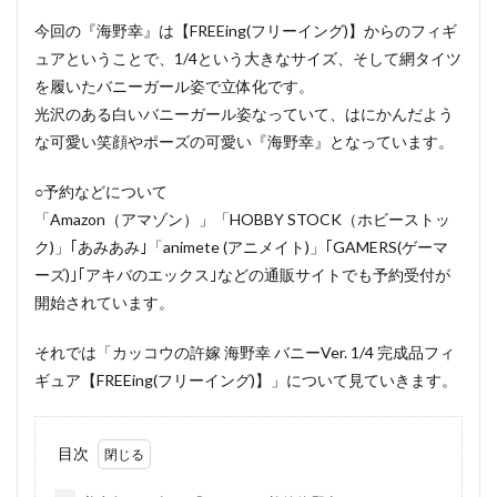
今回の『海野幸』は【FREEing(フリーイング)】からのフィギ
ュアということで、1/4という大きなサイズ、そして網タイツ
を履いたバニーガール姿で立体化です。
光沢のある白いバニーガール姿なっていて、はにかんだよう
な可愛い笑顔やポーズの可愛い『海野幸』となっています。
○予約などについて
「Amazon（アマゾン）」「HOBBY STOCK（ホビーストッ
ク)」｢あみあみ｣「animete (アニメイト)」｢GAMERS(ゲーマ
ーズ)｣｢アキバのエックス｣などの通販サイトでも予約受付が
開始されています。
それでは「カッコウの許嫁 海野幸 バニーVer. 1/4 完成品フィ
ギュア【FREEing(フリーイング)】」について見ていきます。
目次