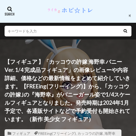
【フィギュア 】「カッコウの許嫁 海野幸 バニー
Ver. 1/4 完成品フィギュア」の画像レビューや内容
詳細、価格などの最新情報をまとめて紹介していき
ます。【FREEing(フリーイング)】から、｢カッコウ
の許嫁｣の『海野幸』がバニーガール姿で1/4スケー
ルフィギュアとなりました。発売時期は2024年1月
予定で、各通販サイトなどで予約受付も開始されて
います。（新作 美少女 フィギュア）
フィギュア
FREEing(フリーイング)
,
カッコウの許嫁
,
海野幸