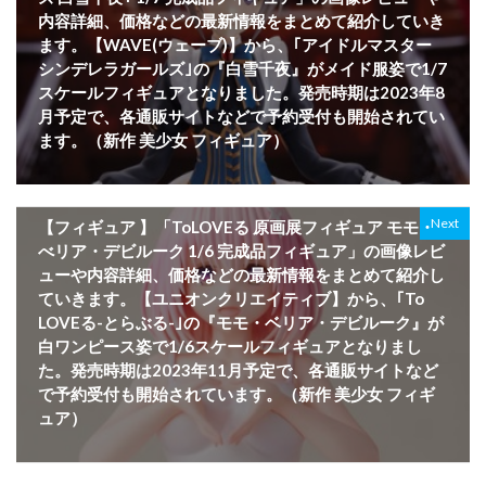
内容詳細、価格などの最新情報をまとめて紹介していき
ます。【WAVE(ウェーブ)】から、｢アイドルマスター
シンデレラガールズ｣の『白雪千夜』がメイド服姿で1/7
スケールフィギュアとなりました。発売時期は2023年8
月予定で、各通販サイトなどで予約受付も開始されてい
ます。（新作 美少女 フィギュア）
Next
【フィギュア 】「ToLOVEる 原画展フィギュア モモ・
べリア・デビルーク 1/6 完成品フィギュア」の画像レビ
ューや内容詳細、価格などの最新情報をまとめて紹介し
ていきます。【ユニオンクリエイティブ】から、｢To
LOVEる-とらぶる-｣の『モモ・ベリア・デビルーク』が
白ワンピース姿で1/6スケールフィギュアとなりまし
た。発売時期は2023年11月予定で、各通販サイトなど
で予約受付も開始されています。（新作 美少女 フィギ
ュア）