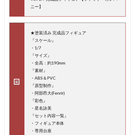
ニー】
★塗装済み 完成品フィギュア
『スケール』
・1/7
『サイズ』
・全高：約190mm
『素材』
・ABS＆PVC
『原型制作』
・阿部昂大(Fenrir)
『彩色』
・星名詠美
『セット内容一覧』
・フィギュア本体
・専用台座