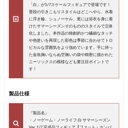
「白」が1/7スケールフィギュアで登場です！
普段の引きこもりスタイルはどこへやら、水着
に浮き輪、シュノーケル、更には浴衣を身に着
けたサマーシーズンそのもののスタイルで立体
化しました。本作品の独創的かつ繊細なタッチ
や色使いを再現した彩色は季節に合わせてトロ
ピカルな雰囲気をより強めています。手に持っ
た金魚掬いならぬ空掬いの袋や精密に描かれた
ニーソックスの模様なども要注目ポイントで
す！
製品仕様
『製品名』
・ノーゲーム・ノーライフ 白 サマーシーズン
Ver. 1/7 完成品フィギュア【ファット・カンパ