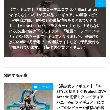
Next
【フィギュア 】「地雷コーデエロフ-ルナ illustration
by そらなにいろ 1/6 完成品フィギュア」の画像レビュ
ーや内容詳細、価格などの最新情報をまとめていきま
す。【Vibrastar（バイブラスター）】から、｢そらなに
いろ｣先生の描き下ろしイラスト『地雷コーデエロフ-ル
ナ』が1/6スケールフィギュアとなりました。発売時期
は2023年12月予定で、各通販サイトなどで予約受付も
開始されています。（新作 美少女 フィギュア）
関連する記事
【美少女フィギュア 】「B-
フィギュア
STYLE 初音ミク Project DIVA
Arcade 初音ミク マイディア
バニーVer. フィギュア」につ
いてのレビューや価格の内容