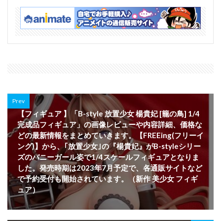
Prev
【フィギュア 】「B-style 放置少女 楊貴妃 [籠の鳥] 1/4
完成品フィギュア」の画像レビューや内容詳細、価格な
どの最新情報をまとめていきます。【FREEing(フリーイ
ング)】から、｢放置少女｣の『楊貴妃』がB-styleシリー
ズのバニーガール姿で1/4スケールフィギュアとなりま
した。発売時期は2023年7月予定で、各通販サイトなど
で予約受付も開始されています。（新作 美少女 フィギ
ュア）