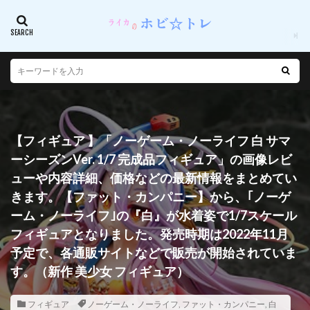
【フィギュア 】「ノーゲーム・ノーライフ 白 サマ
ーシーズンVer. 1/7 完成品フィギュア」の画像レビ
ューや内容詳細、価格などの最新情報をまとめてい
きます。【ファット・カンパニー】から、｢ノーゲ
ーム・ノーライフ｣の『白』が水着姿で1/7スケール
フィギュアとなりました。発売時期は2022年11月
予定で、各通販サイトなどで販売が開始されていま
す。（新作 美少女 フィギュア）
フィギュア
ノーゲーム・ノーライフ
,
ファット・カンパニー
,
白