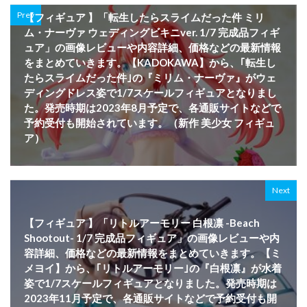
Prev
【フィギュア 】「転生したらスライムだった件 ミリ
ム・ナーヴァ ウェディングビキニver. 1/7 完成品フィギ
ュア」の画像レビューや内容詳細、価格などの最新情報
をまとめていきます。【KADOKAWA】から、｢転生し
たらスライムだった件｣の『ミリム・ナーヴァ』がウェ
ディングドレス姿で1/7スケールフィギュアとなりまし
た。発売時期は2023年8月予定で、各通販サイトなどで
予約受付も開始されています。（新作 美少女 フィギュ
ア）
Next
【フィギュア 】「リトルアーモリー 白根凛 -Beach
Shootout- 1/7 完成品フィギュア」の画像レビューや内
容詳細、価格などの最新情報をまとめていきます。【ミ
メヨイ】から、｢リトルアーモリー｣の『白根凛』が水着
姿で1/7スケールフィギュアとなりました。発売時期は
2023年11月予定で、各通販サイトなどで予約受付も開