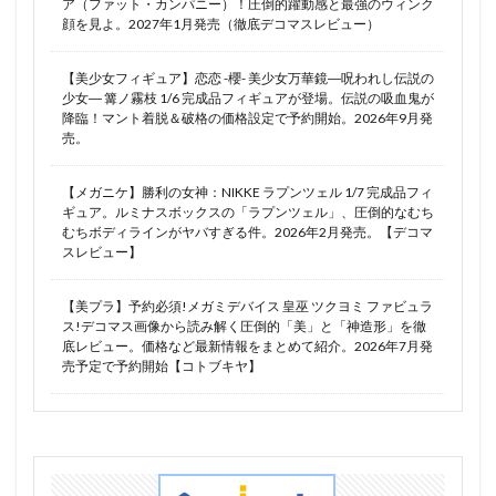
ア（ファット・カンパニー）！圧倒的躍動感と最強のウィンク
顔を見よ。2027年1月発売（徹底デコマスレビュー）
【美少女フィギュア】恋恋 -櫻- 美少女万華鏡―呪われし伝説の
少女― 篝ノ霧枝 1/6 完成品フィギュアが登場。伝説の吸血鬼が
降臨！マント着脱＆破格の価格設定で予約開始。2026年9月発
売。
【メガニケ】勝利の女神：NIKKE ラプンツェル 1/7 完成品フィ
ギュア。ルミナスボックスの「ラプンツェル」、圧倒的なむち
むちボディラインがヤバすぎる件。2026年2月発売。【デコマ
スレビュー】
【美プラ】予約必須!メガミデバイス 皇巫 ツクヨミ ファビュラ
ス!デコマス画像から読み解く圧倒的「美」と「神造形」を徹
底レビュー。価格など最新情報をまとめて紹介。2026年7月発
売予定で予約開始【コトブキヤ】