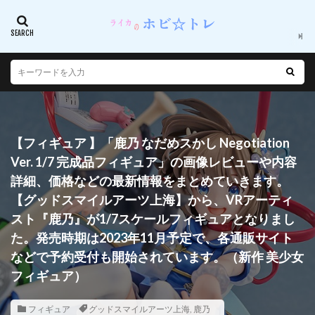
【フィギュア 】「鹿乃 なだめスかし Negotiation
Ver. 1/7 完成品フィギュア」の画像レビューや内容
詳細、価格などの最新情報をまとめていきます。
【グッドスマイルアーツ上海】から、VRアーティ
スト『鹿乃』が1/7スケールフィギュアとなりまし
た。発売時期は2023年11月予定で、各通販サイト
などで予約受付も開始されています。（新作 美少女
フィギュア）
フィギュア
グッドスマイルアーツ上海
,
鹿乃