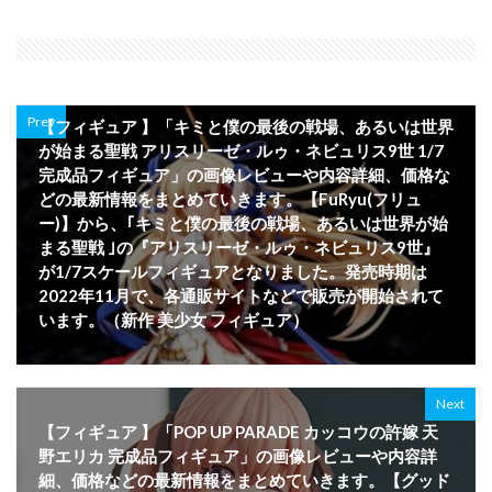
Prev
【フィギュア 】「キミと僕の最後の戦場、あるいは世界
が始まる聖戦 アリスリーゼ・ルゥ・ネビュリス9世 1/7
完成品フィギュア」の画像レビューや内容詳細、価格な
どの最新情報をまとめていきます。【FuRyu(フリュ
ー)】から、｢キミと僕の最後の戦場、あるいは世界が始
まる聖戦 ｣の『アリスリーゼ・ルゥ・ネビュリス9世』
が1/7スケールフィギュアとなりました。発売時期は
2022年11月で、各通販サイトなどで販売が開始されて
います。（新作 美少女 フィギュア）
Next
【フィギュア 】「POP UP PARADE カッコウの許嫁 天
野エリカ 完成品フィギュア」の画像レビューや内容詳
細、価格などの最新情報をまとめていきます。【グッド