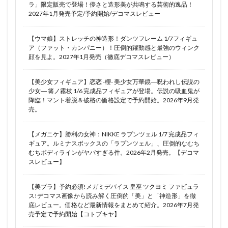
ラ」限定販売で登場！儚さと造形美が共鳴する芸術的逸品！
2027年1月発売予定/予約開始/デコマスレビュー
【ウマ娘】ストレッチの神造形！ダンツフレーム 1/7フィギュ
ア（ファット・カンパニー）！圧倒的躍動感と最強のウィンク
顔を見よ。2027年1月発売（徹底デコマスレビュー）
【美少女フィギュア】恋恋 -櫻- 美少女万華鏡―呪われし伝説の
少女― 篝ノ霧枝 1/6 完成品フィギュアが登場。伝説の吸血鬼が
降臨！マント着脱＆破格の価格設定で予約開始。2026年9月発
売。
【メガニケ】勝利の女神：NIKKE ラプンツェル 1/7 完成品フィ
ギュア。ルミナスボックスの「ラプンツェル」、圧倒的なむち
むちボディラインがヤバすぎる件。2026年2月発売。【デコマ
スレビュー】
【美プラ】予約必須!メガミデバイス 皇巫 ツクヨミ ファビュラ
ス!デコマス画像から読み解く圧倒的「美」と「神造形」を徹
底レビュー。価格など最新情報をまとめて紹介。2026年7月発
売予定で予約開始【コトブキヤ】