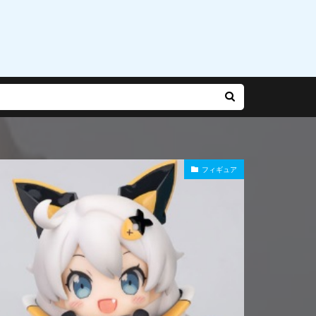
乃有栖
赤松楓
迷宮城の白銀姫
運命
雨やつみ
フィギュア
Gバースト
長
陽師本格幻想RPG
雪泉
霧雨魔理沙
風紀委員長
食玩
食蜂操祈