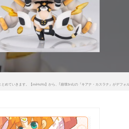
木さん
高雄
法少女まどか☆マギカ
黒猫
をまとめていきます。【miHoYo】から、｢崩壊3rd｣の『キアナ・カスラナ』がデフ