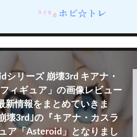
ネイルシェルスタジオ)
蝸之殼スタジオ（スネイルシェルスタジオ）
街
西連寺春菜
角巻わため
角楯カリン
設定資料集
諸星きらり
・Λ
豊年
賢者の弟子を名乗る賢者
賭ケグルイ
赤城みりあ
テューヌ
超絶最かわてんしちゃん
踊り子
軌跡シリーズ
ムだった件
転生したら剣でした
軽井沢恵
輝石のデュエリスト編
撃で二回攻撃のお母さんは好きですか？
逢坂大河
音楽隊ルミナスウィッチーズ
逸仙(イーシェン)
遊佐こずえ
遊戯王
idシリーズ 崩壊3rd キアナ・
呑童子
重兵装型女子高生
金糸雀
金色の闇
鈴原美紗
鈴
錦木千束
鎮海
長瀞さん
閃乱カグラ
閃乱カグラ NewWave 
品フィギュア」の画像レビュー
VI MASTER ～東京妖魔編～
閃刀姫
開栓注意
間桐桜
関羽雲
最新情報をまとめていきま
れない
阿波連れいな
限定販売
陰の実力者になりたくて！
陰
陽夏木ミカン
雛苺
雛衣ポーレット
雨天決行
雪ノ下雪乃
｢崩壊3rd｣の『キアナ・カスラ
雪風
雷電芽衣
雷霆特遣隊 WHISKY・SOUR
霊使い
霧切響子
「Asteroid」となりまし
ニーガール先輩の夢を見ない
青眼の究極竜
静山マシロ
風巻祭里
風霊使いウィン/Wynn the Wind Chamer
風鳴翼
食戟のソーマ