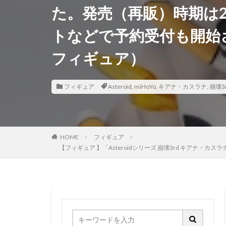
た。発売（再販）時期は2
香月芽郁
駿
トなどで予約受付も開始
鬼滅の刃
魂
魔法少女まどかマ
フィギュア）
黒髪メイド
フィギュア
Asteroid
,
miHoYo
,
キアナ・カスラナ
,
崩壊3
HOME
フィギュア
【フィギュア 】「Asteroidシリーズ 崩壊3rd キアナ