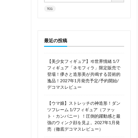
TCG
最近の投稿
【美少女フィギュア】ヰ世界情緒 1/7
フィギュア「ネモフィラ」限定販売で
登場！儚さと造形美が共鳴する芸術的
逸品！2027年1月発売予定/予約開始/
デコマスレビュー
【ウマ娘】ストレッチの神造形！ダン
ツフレーム 1/7フィギュア（ファッ
ト・カンパニー）！圧倒的躍動感と最
強のウィンク顔を見よ。2027年1月発
売（徹底デコマスレビュー）