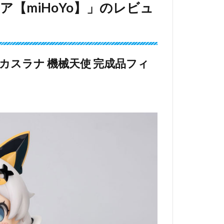
ア【miHoYo】」のレビュ
アナ・カスラナ 機械天使 完成品フィ