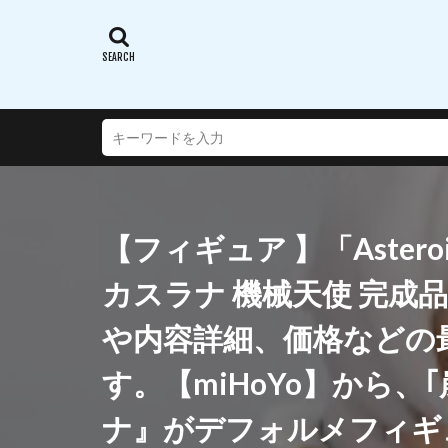
蝸之殼スタジオ(ス
西沢5ミリ
謎のアルターエゴ
超次元ゲイムネプ
転生したらスライ
通常攻撃が全体攻
連盟空軍航空魔法
【フィギュア 】「Astero
遠野秋葉
酒
銀鏡イオリ
カスラナ 機械天使 完成
閃乱カグラ SHINO
や内容詳細、価格などの
阿波連さんははか
陸八魔アル
す。【miHoYo】から、
雪音クリス
ナ』がデフォルメフィギュア
青春ブタ野郎はバ
風薫る - 放課後