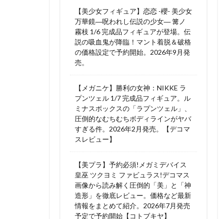
【美少女フィギュア】恋恋 -櫻- 美少女
万華鏡―呪われし伝説の少女― 篝ノ
霧枝 1/6 完成品フィギュアが登場。伝
説の吸血鬼が降臨！マント着脱＆破格
の価格設定で予約開始。2026年9月発
売。
【メガニケ】勝利の女神：NIKKE ラ
プンツェル 1/7 完成品フィギュア。ル
ミナスボックスの「ラプンツェル」、
圧倒的なむちむちボディラインがヤバ
すぎる件。2026年2月発売。【デコマ
スレビュー】
【美プラ】予約必須!メガミデバイス
皇巫 ツクヨミ ファビュラス!デコマス
画像から読み解く圧倒的「美」と「神
造形」を徹底レビュー。価格など最新
情報をまとめて紹介。2026年7月発売
予定で予約開始【コトブキヤ】