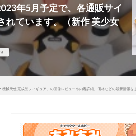
023年5月予定で、各通販サイ
河
骸骨騎士様、只今異世界へお出掛け中
高坂桐乃
高巻杏
高
されています。（新作 美少女
魄妖夢
魔太郎
魔女の旅々
魔妖
魔弾
魔法少女
魔
ギカ
鴉羽
鷺沢文香
鹿乃
黒チャイナさん
黒咲芽亜
龍造寺朱音
１／ ONE SLASH
rd
検索
・カスラナ 機械天使 完成品フィギュア」の画像レビューや内容詳細、価格などの最新情報