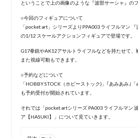
ということで上の画像のような『波部サーシャ』の
○今回のフィギュアについて
「pocket art」シリーズよりPPA003 ライフルマ
の1/12 スケールアクションフィギュアで登場です。
G17拳銃やAK12アサルトライフルなどを持たせて
また視線可動もできます。
○予約などについて
「HOBBY STOCK（ホビーストック)」｢あみあみ｣「a
も予約受付が開始されています。
それでは「pocket artシリーズ PA003 ライフルマ
ア【HASUKI】」について見ていきます。