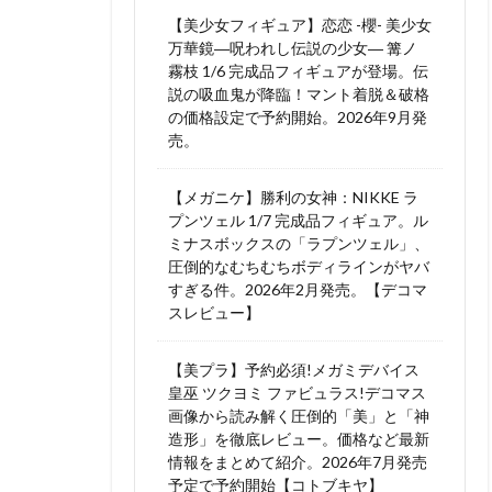
【美少女フィギュア】恋恋 -櫻- 美少女
万華鏡―呪われし伝説の少女― 篝ノ
霧枝 1/6 完成品フィギュアが登場。伝
説の吸血鬼が降臨！マント着脱＆破格
の価格設定で予約開始。2026年9月発
売。
【メガニケ】勝利の女神：NIKKE ラ
プンツェル 1/7 完成品フィギュア。ル
ミナスボックスの「ラプンツェル」、
圧倒的なむちむちボディラインがヤバ
すぎる件。2026年2月発売。【デコマ
スレビュー】
【美プラ】予約必須!メガミデバイス
皇巫 ツクヨミ ファビュラス!デコマス
画像から読み解く圧倒的「美」と「神
造形」を徹底レビュー。価格など最新
情報をまとめて紹介。2026年7月発売
予定で予約開始【コトブキヤ】