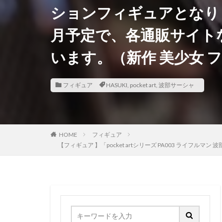
ションフィギュアとなりま
香月芽郁
駿
月予定で、各通販サイト
鬼滅の刃
魂
魔法少女まどかマ
います。（新作 美少女 
黒髪メイド
フィギュア
HASUKI
,
pocket art
,
波部サーシャ
HOME
フィギュア
【フィギュア 】「pocket artシリーズ PA003 ラ