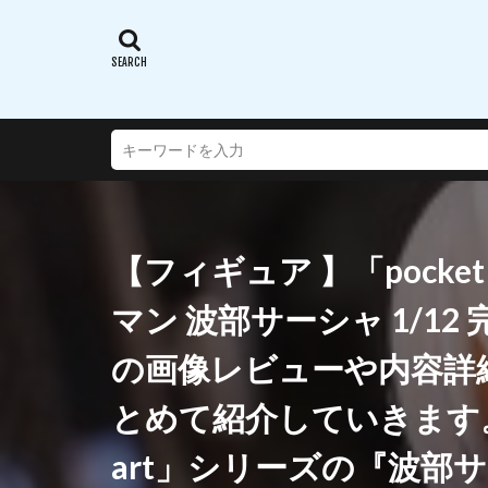
蝸之殼スタジオ(ス
西沢5ミリ
謎のアルターエゴ
超次元ゲイムネプ
転生したらスライ
通常攻撃が全体攻
連盟空軍航空魔法
【フィギュア 】「pocket
遠野秋葉
酒
銀鏡イオリ
マン 波部サーシャ 1/1
閃乱カグラ SHINO
の画像レビューや内容詳
阿波連さんははか
陸八魔アル
とめて紹介していきます。【
雪音クリス
art」シリーズの『波部
青春ブタ野郎はバ
風薫る - 放課後