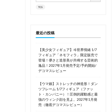
TCG
最近の投稿
【美少女フィギュア】ヰ世界情緒 1/7
フィギュア「ネモフィラ」限定販売で
登場！儚さと造形美が共鳴する芸術的
逸品！2027年1月発売予定/予約開始/
デコマスレビュー
【ウマ娘】ストレッチの神造形！ダン
ツフレーム 1/7フィギュア（ファッ
ト・カンパニー）！圧倒的躍動感と最
強のウィンク顔を見よ。2027年1月発
売（徹底デコマスレビュー）