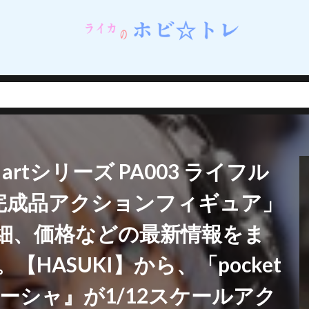
ネイルシェルスタジオ)
蝸之殼スタジオ（スネイルシェルスタジオ）
街
西連寺春菜
角巻わため
角楯カリン
設定資料集
諸星きらり
・Λ
豊年
賢者の弟子を名乗る賢者
賭ケグルイ
赤城みりあ
テューヌ
超絶最かわてんしちゃん
踊り子
軌跡シリーズ
ムだった件
転生したら剣でした
軽井沢恵
輝石のデュエリスト編
撃で二回攻撃のお母さんは好きですか？
逢坂大河
音楽隊ルミナスウィッチーズ
逸仙(イーシェン)
遊佐こずえ
遊戯王
 artシリーズ PA003 ライフル
呑童子
重兵装型女子高生
金糸雀
金色の闇
鈴原美紗
鈴
錦木千束
鎮海
長瀞さん
閃乱カグラ
閃乱カグラ NewWave 
2 完成品アクションフィギュア」
VI MASTER ～東京妖魔編～
閃刀姫
開栓注意
間桐桜
関羽雲
細、価格などの最新情報をま
れない
阿波連れいな
限定販売
陰の実力者になりたくて！
陰
陽夏木ミカン
雛苺
雛衣ポーレット
雨天決行
雪ノ下雪乃
HASUKI】から、「pocket
雪風
雷電芽衣
雷霆特遣隊 WHISKY・SOUR
霊使い
霧切響子
サーシャ』が1/12スケールアク
ニーガール先輩の夢を見ない
青眼の究極竜
静山マシロ
風巻祭里
風霊使いウィン/Wynn the Wind Chamer
風鳴翼
食戟のソーマ