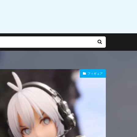
乃有栖
赤松楓
迷宮城の白銀姫
運命
雨やつみ
フィギュア
Gバースト
長
陽師本格幻想RPG
雪泉
霧雨魔理沙
風紀委員長
食玩
食蜂操祈