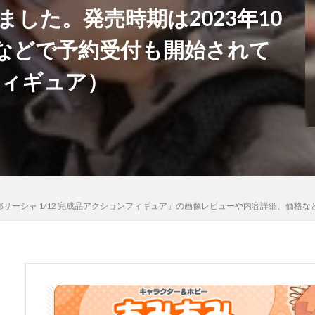
した。発売時期は2023年10
河
骸骨騎士様、只今異世界へお出掛け中
高坂桐乃
高巻杏
高
などで予約受付も開始されて
魄妖夢
魔太郎
魔女の旅々
魔妖
魔弾
魔法少女
魔
ギカ
鴉羽
鷺沢文香
鹿乃
黒チャイナさん
黒咲芽亜
フィギュア）
龍造寺朱音
１／ ONE SLASH
検索
イフルマン 波部サーシャ 1/12 完成品アクションフィギュア」の画像レビューや内容詳