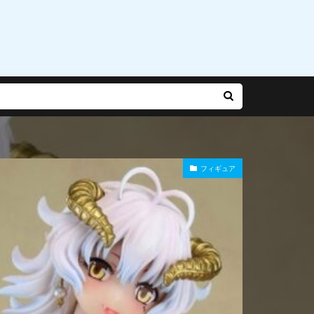
乃有栖
赤松楓
迷宮城の白銀姫
運命
雨やつみ
フィギュア
Gバースト
長
陽師本格幻想RPG
雪泉
霧雨魔理沙
風紀委員長
食玩
食蜂操祈