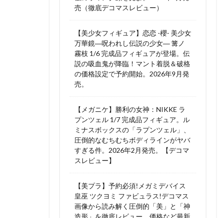
売（徹底デコマスレビュー）
【美少女フィギュア】恋恋 -櫻- 美少女
万華鏡―呪われし伝説の少女― 篝ノ
霧枝 1/6 完成品フィギュアが登場。伝
説の吸血鬼が降臨！マント着脱＆破格
の価格設定で予約開始。2026年9月発
売。
【メガニケ】勝利の女神：NIKKE ラ
プンツェル 1/7 完成品フィギュア。ル
ミナスボックスの「ラプンツェル」、
圧倒的なむちむちボディラインがヤバ
すぎる件。2026年2月発売。【デコマ
スレビュー】
【美プラ】予約必須!メガミデバイス
皇巫 ツクヨミ ファビュラス!デコマス
画像から読み解く圧倒的「美」と「神
造形」を徹底レビュー。価格など最新