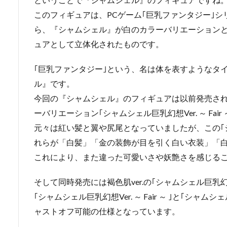
このフィギュアは、PCゲーム｢巨乳ファンタジー｣
ら、『シャムシェル』が白のカラーバリエーションと
ュアとして立体化されたものです。
｢巨乳ファンタジー｣という、名は体を表すようなタ
ル』です。
今回の『シャムシェル』のフィギュアは以前発売された｢
ーバリエーション｢シャムシェル巨乳幻想Ver. ～ Fai
元々は紅い髪と翼や尻尾となっていましたが、この｢シャムシ
れらが「白髪」「金の装飾が目を引く白い衣装」「
これにより、また違った可愛いさや妖艶さを感じる
そして同時発売には褐色肌ver.の｢シャムシェル巨乳幻想Ver
｢シャムシェル巨乳幻想Ver. ～ Fair ～ ｣と｢シャムシェ
ャストオフ可能の仕様となっています。