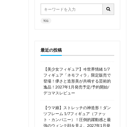
TCG
最近の投稿
【美少女フィギュア】ヰ世界情緒 1/7
フィギュア「ネモフィラ」限定販売で
登場！儚さと造形美が共鳴する芸術的
逸品！2027年1月発売予定/予約開始/
デコマスレビュー
【ウマ娘】ストレッチの神造形！ダン
ツフレーム 1/7フィギュア（ファッ
ト・カンパニー）！圧倒的躍動感と最
強のウィンク顔を見よ。2027年1月発