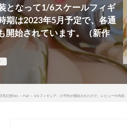
装となって1/6スケールフィギ
河
骸骨騎士様、只今異世界へお出掛け中
高坂桐乃
高巻杏
高
期は2023年5月予定で、各通
魄妖夢
魔太郎
魔女の旅々
魔妖
魔弾
魔法少女
魔
ギカ
鴉羽
鷺沢文香
鹿乃
黒チャイナさん
黒咲芽亜
も開始されています。（新作
龍造寺朱音
１／ ONE SLASH
検索
ー
巨乳幻想Ver. ～ Fair ～ 1/6 フィギュア」の予約が開始されたので、