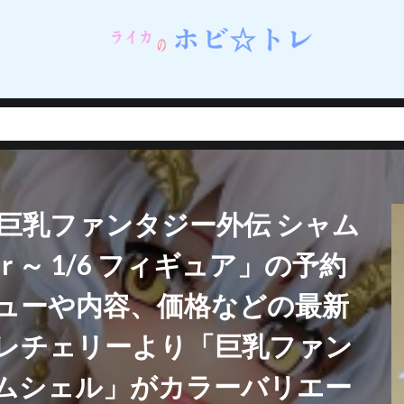
ネイルシェルスタジオ)
蝸之殼スタジオ（スネイルシェルスタジオ）
街
西連寺春菜
角巻わため
角楯カリン
設定資料集
諸星きらり
・Λ
豊年
賢者の弟子を名乗る賢者
賭ケグルイ
赤城みりあ
テューヌ
超絶最かわてんしちゃん
踊り子
軌跡シリーズ
ムだった件
転生したら剣でした
軽井沢恵
輝石のデュエリスト編
撃で二回攻撃のお母さんは好きですか？
逢坂大河
音楽隊ルミナスウィッチーズ
逸仙(イーシェン)
遊佐こずえ
遊戯王
巨乳ファンタジー外伝 シャム
呑童子
重兵装型女子高生
金糸雀
金色の闇
鈴原美紗
鈴
錦木千束
鎮海
長瀞さん
閃乱カグラ
閃乱カグラ NewWave 
ir ～ 1/6 フィギュア」の予約
VI MASTER ～東京妖魔編～
閃刀姫
開栓注意
間桐桜
関羽雲
ューや内容、価格などの最新
れない
阿波連れいな
限定販売
陰の実力者になりたくて！
陰
陽夏木ミカン
雛苺
雛衣ポーレット
雨天決行
雪ノ下雪乃
レチェリーより「巨乳ファン
雪風
雷電芽衣
雷霆特遣隊 WHISKY・SOUR
霊使い
霧切響子
ムシェル」がカラーバリエー
ニーガール先輩の夢を見ない
青眼の究極竜
静山マシロ
風巻祭里
風霊使いウィン/Wynn the Wind Chamer
風鳴翼
食戟のソーマ