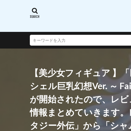
蝸之殼スタジオ(ス
西沢5ミリ
謎のアルターエゴ
超次元ゲイムネプ
転生したらスライ
通常攻撃が全体攻
連盟空軍航空魔法
【美少女フィギュア 】「
遠野秋葉
酒
銀鏡イオリ
シェル巨乳幻想Ver. ～ Fa
閃乱カグラ SHINO
が開始されたので、レビ
阿波連さんははか
陸八魔アル
情報まとめていきます。
雪音クリス
タジー外伝」から「シャ
青春ブタ野郎はバ
風薫る - 放課後