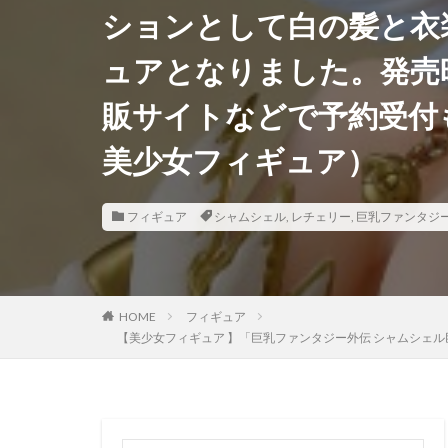
ションとして白の髪と衣
香月芽郁
駿
ュアとなりました。発売時
鬼滅の刃
魂
魔法少女まどかマ
販サイトなどで予約受付
黒髪メイド
美少女フィギュア）
フィギュア
シャムシェル
,
レチェリー
,
巨乳ファンタジ
HOME
フィギュア
【美少女フィギュア 】「巨乳ファンタジー外伝 シャムシェル