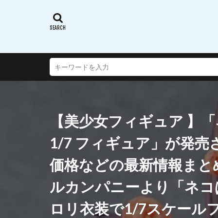
蝸之殼スタジオ(ス
西沢5ミリ
謎のアルターエゴ
超次元ゲイムネプ
転生したらスライ
通常攻撃が全体攻
連盟空軍航空魔法
【美少女フィギュア 】「ネ
遠野秋葉
酒
銀鏡イオリ
1/7 フィギュア」が発
閃乱カグラ SHINO
価格などの最新情報まと
阿波連さんははか
陸八魔アル
ルカンパニーより「ネコ
雪音クリス
ロリ衣装で1/7スケー
青春ブタ野郎はバ
風薫る - 放課後