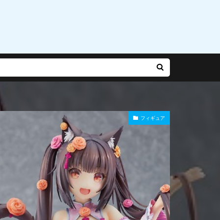
乃有栖
赤松楓
迷宮城の白銀姫
運命
雨やつみ
フィギュア
Gバースト
長
陽師本格幻想RPG
雪泉
霧雨魔理沙
風紀委員長
食玩
食蜂操祈