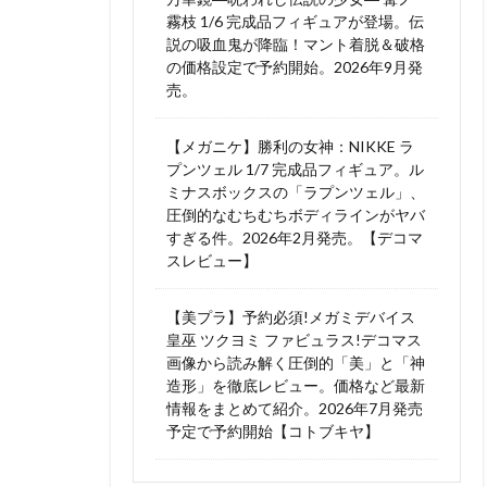
霧枝 1/6 完成品フィギュアが登場。伝
説の吸血鬼が降臨！マント着脱＆破格
の価格設定で予約開始。2026年9月発
売。
【メガニケ】勝利の女神：NIKKE ラ
プンツェル 1/7 完成品フィギュア。ル
ミナスボックスの「ラプンツェル」、
圧倒的なむちむちボディラインがヤバ
すぎる件。2026年2月発売。【デコマ
スレビュー】
【美プラ】予約必須!メガミデバイス
皇巫 ツクヨミ ファビュラス!デコマス
画像から読み解く圧倒的「美」と「神
造形」を徹底レビュー。価格など最新
情報をまとめて紹介。2026年7月発売
予定で予約開始【コトブキヤ】