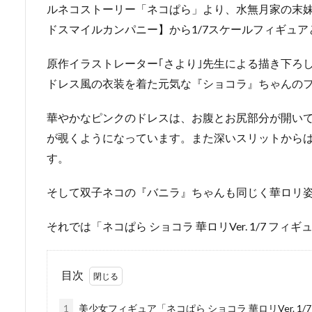
ルネコストーリー「ネコぱら」より、水無月家の末
ドスマイルカンパニー】から1/7スケールフィギュ
原作イラストレーター｢さより｣先生による描き下ろ
ドレス風の衣装を着た元気な『ショコラ』ちゃんの
華やかなピンクのドレスは、お腹とお尻部分が開い
が覗くようになっています。また深いスリットから
す。
そして双子ネコの『バニラ』ちゃんも同じく華ロリ
それでは「ネコぱら ショコラ 華ロリVer. 1/7 フ
目次
1
美少女フィギュア「ネコぱら ショコラ 華ロリVer. 1