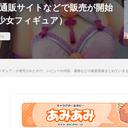
、各通販サイトなどで販売が開始
河
骸骨騎士様、只今異世界へお出掛け中
高坂桐乃
高巻杏
高
少女フィギュア）
魄妖夢
魔太郎
魔女の旅々
魔妖
魔弾
魔法少女
魔
ギカ
鴉羽
鷺沢文香
鹿乃
黒チャイナさん
黒咲芽亜
龍造寺朱音
１／ ONE SLASH
ぱら
検索
 1/7 フィギュア」が発売されたので、レビューや内容、価格などの最新情報まとめ