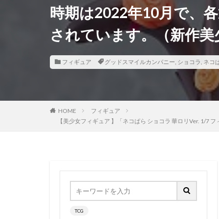
時期は2022年10月で
香月芽郁
駿
されています。（新作美
鬼滅の刃
魂
魔法少女まどかマ
黒髪メイド
フィギュア
グッドスマイルカンパニー
,
ショコラ
,
ネコ
HOME
フィギュア
【美少女フィギュア 】「ネコぱら ショコラ 華ロリVer.
TCG