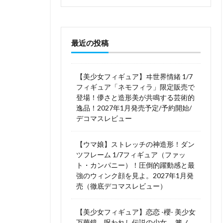
最近の投稿
【美少女フィギュア】ヰ世界情緒 1/7
フィギュア「ネモフィラ」限定販売で
登場！儚さと造形美が共鳴する芸術的
逸品！2027年1月発売予定/予約開始/
デコマスレビュー
【ウマ娘】ストレッチの神造形！ダン
ツフレーム 1/7フィギュア（ファッ
ト・カンパニー）！圧倒的躍動感と最
強のウィンク顔を見よ。2027年1月発
売（徹底デコマスレビュー）
【美少女フィギュア】恋恋 -櫻- 美少女
万華鏡―呪われし伝説の少女― 篝ノ