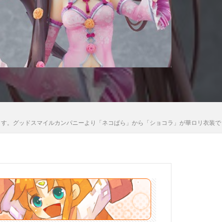
木さん
高雄
法少女まどか☆マギカ
黒猫
ていきます。グッドスマイルカンパニーより「ネコぱら」から「ショコラ」が華ロリ衣装