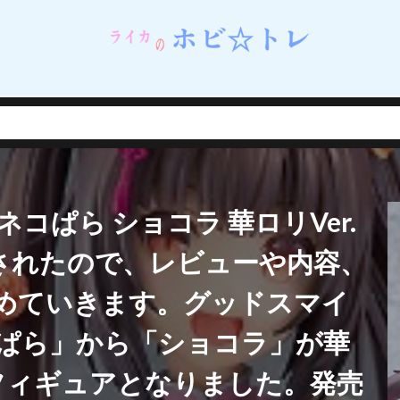
ネイルシェルスタジオ)
蝸之殼スタジオ（スネイルシェルスタジオ）
街
西連寺春菜
角巻わため
角楯カリン
設定資料集
諸星きらり
・Λ
豊年
賢者の弟子を名乗る賢者
賭ケグルイ
赤城みりあ
テューヌ
超絶最かわてんしちゃん
踊り子
軌跡シリーズ
ムだった件
転生したら剣でした
軽井沢恵
輝石のデュエリスト編
撃で二回攻撃のお母さんは好きですか？
逢坂大河
音楽隊ルミナスウィッチーズ
逸仙(イーシェン)
遊佐こずえ
遊戯王
コぱら ショコラ 華ロリVer.
呑童子
重兵装型女子高生
金糸雀
金色の闇
鈴原美紗
鈴
錦木千束
鎮海
長瀞さん
閃乱カグラ
閃乱カグラ NewWave 
売されたので、レビューや内容、
VI MASTER ～東京妖魔編～
閃刀姫
開栓注意
間桐桜
関羽雲
めていきます。グッドスマイ
れない
阿波連れいな
限定販売
陰の実力者になりたくて！
陰
陽夏木ミカン
雛苺
雛衣ポーレット
雨天決行
雪ノ下雪乃
ぱら」から「ショコラ」が華
雪風
雷電芽衣
雷霆特遣隊 WHISKY・SOUR
霊使い
霧切響子
ルフィギュアとなりました。発売
ニーガール先輩の夢を見ない
青眼の究極竜
静山マシロ
風巻祭里
風霊使いウィン/Wynn the Wind Chamer
風鳴翼
食戟のソーマ