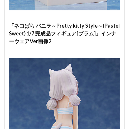
「ネコぱら バニラ～Pretty kitty Style～(Pastel
Sweet) 1/7 完成品フィギュア[プラム]」インナ
ーウェアVer画像2