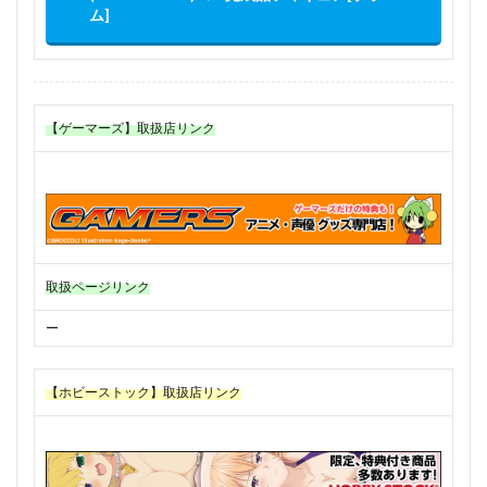
ム]
【ゲーマーズ】取扱店リンク
取扱ページリンク
ー
【ホビーストック】取扱店リンク