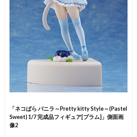
「ネコぱら バニラ～Pretty kitty Style～(Pastel
Sweet) 1/7 完成品フィギュア[プラム]」側面画
像2