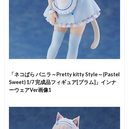
「ネコぱら バニラ～Pretty kitty Style～(Pastel
Sweet) 1/7 完成品フィギュア[プラム]」インナ
ーウェアVer画像1