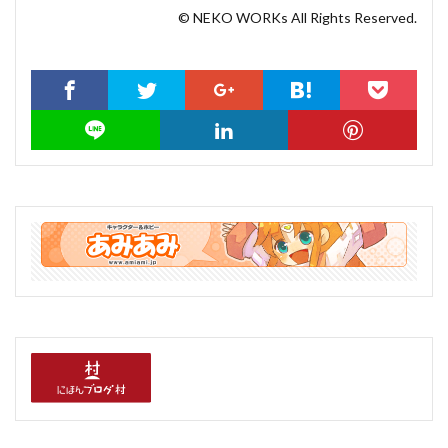
© NEKO WORKs All Rights Reserved.