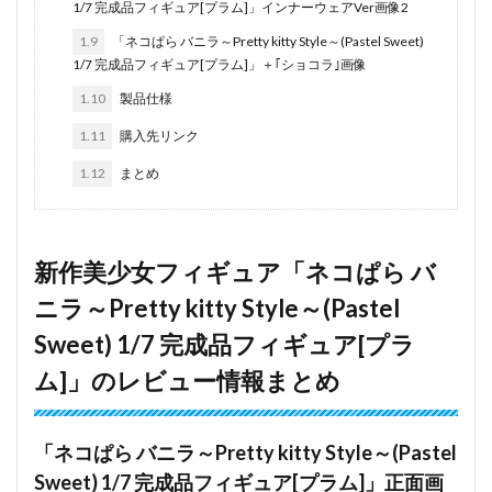
1/7 完成品フィギュア[プラム]」インナーウェアVer画像2
1.9
「ネコぱら バニラ～Pretty kitty Style～(Pastel Sweet)
1/7 完成品フィギュア[プラム]」＋｢ショコラ｣画像
1.10
製品仕様
1.11
購入先リンク
1.12
まとめ
新作美少女フィギュア「ネコぱら バ
ニラ～Pretty kitty Style～(Pastel
Sweet) 1/7 完成品フィギュア[プラ
ム]」のレビュー情報まとめ
「ネコぱら バニラ～Pretty kitty Style～(Pastel
Sweet) 1/7 完成品フィギュア[プラム]」正面画