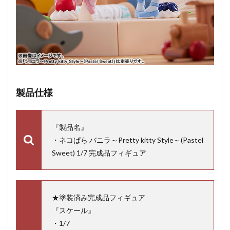
製品仕様
『製品名』
・ネコぱら バニラ～Pretty kitty Style～(Pastel
Sweet) 1/7 完成品フィギュア
★塗装済み完成品フィギュア
『スケール』
・1/7