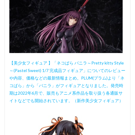
【美少女フィギュア 】「ネコぱら バニラ～Pretty kitty Style
～(Pastel Sweet) 1/7 完成品フィギュア」についてのレビュー
や内容、価格などの最新情報まとめ。PLUM(プラム)より「ネ
コぱら」から「バニラ」がフィギュアとなりました。発売時
期は2022年6月で、販売もアニメ系作品を取り扱う各通販サ
イトなどでも開始されています。（新作美少女フィギュア）