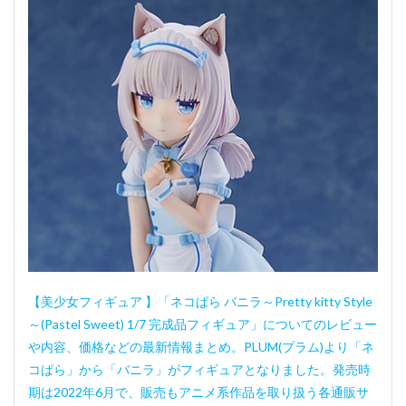
【美少女フィギュア 】「ネコぱら バニラ～Pretty kitty Style
～(Pastel Sweet) 1/7 完成品フィギュア」についてのレビュー
や内容、価格などの最新情報まとめ。PLUM(プラム)より「ネ
コぱら」から「バニラ」がフィギュアとなりました。発売時
期は2022年6月で、販売もアニメ系作品を取り扱う各通販サ