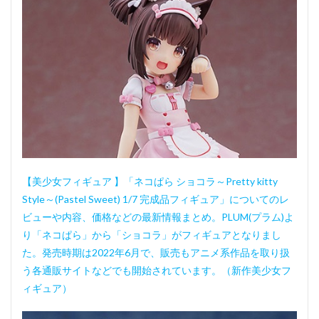
【美少女フィギュア 】「ネコぱら ショコラ～Pretty kitty
Style～(Pastel Sweet) 1/7 完成品フィギュア」についてのレ
ビューや内容、価格などの最新情報まとめ。PLUM(プラム)よ
り「ネコぱら」から「ショコラ」がフィギュアとなりまし
た。発売時期は2022年6月で、販売もアニメ系作品を取り扱
う各通販サイトなどでも開始されています。（新作美少女フ
ィギュア）