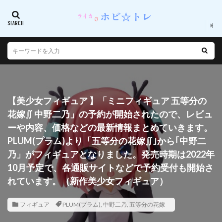
【美少女フィギュア 】「ミニフィギュア 五等分の
花嫁∬ 中野二乃」の予約が開始されたので、レビュ
ーや内容、価格などの最新情報まとめていきます。
PLUM(プラム)より「五等分の花嫁∬｣から｢中野二
乃」がフィギュアとなりました。発売時期は2022年
10月予定で、各通販サイトなどで予約受付も開始さ
れています。（新作美少女フィギュア）
フィギュア
PLUM(プラム)
,
中野二乃
,
五等分の花嫁