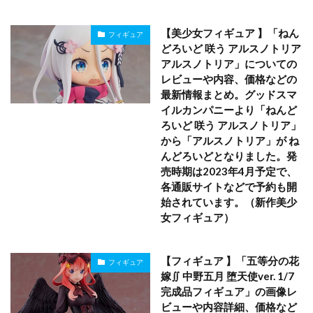
【美少女フィギュア 】「ねん
フィギュア
どろいど 咲う アルスノトリア
アルスノトリア」についての
レビューや内容、価格などの
最新情報まとめ。グッドスマ
イルカンパニーより「ねんど
ろいど 咲う アルスノトリア」
から「アルスノトリア」が ね
んどろいどとなりました。発
売時期は2023年4月予定で、
各通販サイトなどで予約も開
始されています。（新作美少
女フィギュア）
【フィギュア 】「五等分の花
フィギュア
嫁∬ 中野五月 堕天使ver. 1/7
完成品フィギュア」の画像レ
ビューや内容詳細、価格など