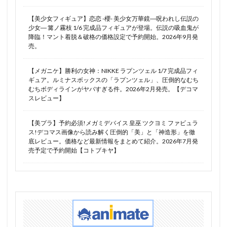
【美少女フィギュア】恋恋 -櫻- 美少女万華鏡―呪われし伝説の
少女― 篝ノ霧枝 1/6 完成品フィギュアが登場。伝説の吸血鬼が
降臨！マント着脱＆破格の価格設定で予約開始。2026年9月発
売。
【メガニケ】勝利の女神：NIKKE ラプンツェル 1/7 完成品フィ
ギュア。ルミナスボックスの「ラプンツェル」、圧倒的なむち
むちボディラインがヤバすぎる件。2026年2月発売。【デコマ
スレビュー】
【美プラ】予約必須!メガミデバイス 皇巫 ツクヨミ ファビュラ
ス!デコマス画像から読み解く圧倒的「美」と「神造形」を徹
底レビュー。価格など最新情報をまとめて紹介。2026年7月発
売予定で予約開始【コトブキヤ】