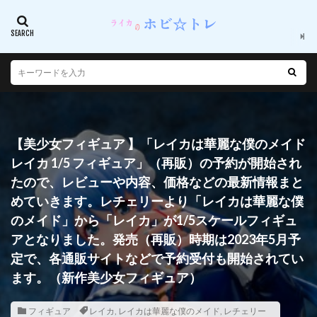
【美少女フィギュア 】「レイカは華麗な僕のメイド
レイカ 1/5 フィギュア」（再販）の予約が開始され
たので、レビューや内容、価格などの最新情報まと
めていきます。レチェリーより「レイカは華麗な僕
のメイド」から「レイカ」が1/5スケールフィギュ
アとなりました。発売（再販）時期は2023年5月予
定で、各通販サイトなどで予約受付も開始されてい
ます。（新作美少女フィギュア）
フィギュア
レイカ
,
レイカは華麗な僕のメイド
,
レチェリー