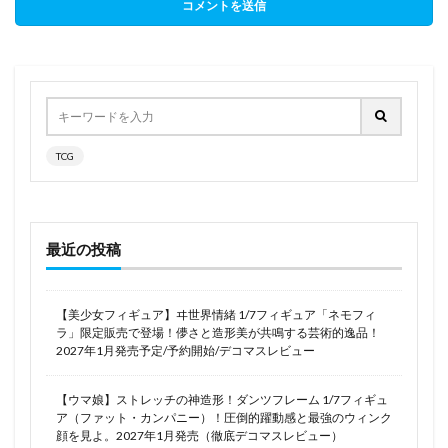
TCG
最近の投稿
【美少女フィギュア】ヰ世界情緒 1/7フィギュア「ネモフィ
ラ」限定販売で登場！儚さと造形美が共鳴する芸術的逸品！
2027年1月発売予定/予約開始/デコマスレビュー
【ウマ娘】ストレッチの神造形！ダンツフレーム 1/7フィギュ
ア（ファット・カンパニー）！圧倒的躍動感と最強のウィンク
顔を見よ。2027年1月発売（徹底デコマスレビュー）