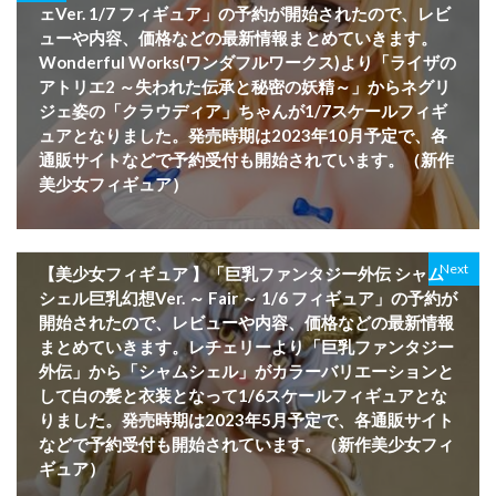
ェVer. 1/7 フィギュア」の予約が開始されたので、レビ
ューや内容、価格などの最新情報まとめていきます。
Wonderful Works(ワンダフルワークス)より「ライザの
アトリエ2 ～失われた伝承と秘密の妖精～」からネグリ
ジェ姿の「クラウディア」ちゃんが1/7スケールフィギ
ュアとなりました。発売時期は2023年10月予定で、各
通販サイトなどで予約受付も開始されています。（新作
美少女フィギュア）
Next
【美少女フィギュア 】「巨乳ファンタジー外伝 シャム
シェル巨乳幻想Ver. ～ Fair ～ 1/6 フィギュア」の予約が
開始されたので、レビューや内容、価格などの最新情報
まとめていきます。レチェリーより「巨乳ファンタジー
外伝」から「シャムシェル」がカラーバリエーションと
して白の髪と衣装となって1/6スケールフィギュアとな
りました。発売時期は2023年5月予定で、各通販サイト
などで予約受付も開始されています。（新作美少女フィ
ギュア）