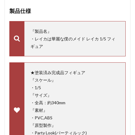
製品仕様
『製品名』
・レイカは華麗な僕のメイド レイカ 1/5 フィ
ギュア
★塗装済み完成品フィギュア
『スケール』
・1/5
『サイズ』
・全高：約340mm
『素材』
・PVC,ABS
『原型製作』
・Party Look(パーティルック)