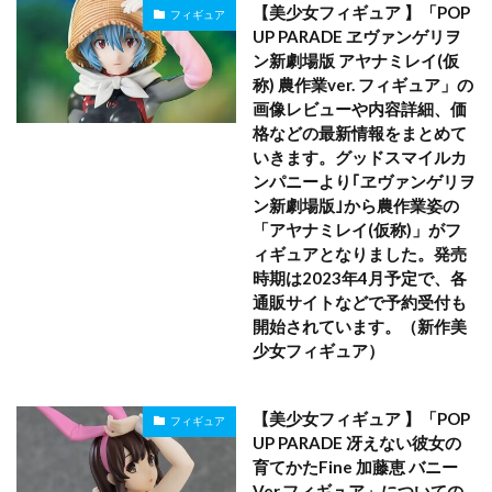
【美少女フィギュア 】「POP
フィギュア
UP PARADE ヱヴァンゲリヲ
ン新劇場版 アヤナミレイ(仮
称) 農作業ver. フィギュア」の
画像レビューや内容詳細、価
格などの最新情報をまとめて
いきます。グッドスマイルカ
ンパニーより｢ヱヴァンゲリヲ
ン新劇場版｣から農作業姿の
「アヤナミレイ(仮称)」がフ
ィギュアとなりました。発売
時期は2023年4月予定で、各
通販サイトなどで予約受付も
開始されています。（新作美
少女フィギュア）
【美少女フィギュア 】「POP
フィギュア
UP PARADE 冴えない彼女の
育てかたFine 加藤恵 バニー
Ver.フィギュア」についての