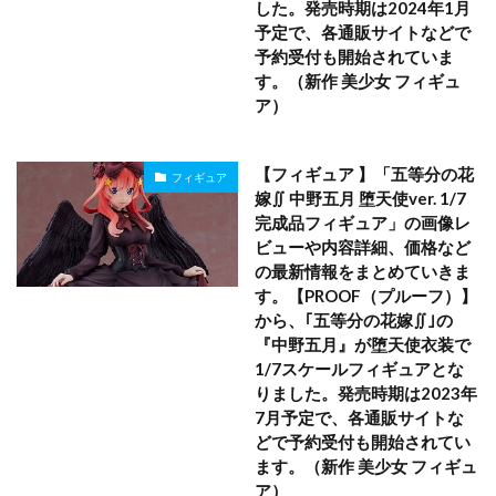
した。発売時期は2024年1月
予定で、各通販サイトなどで
予約受付も開始されていま
す。（新作 美少女 フィギュ
ア）
【フィギュア 】「五等分の花
フィギュア
嫁∬ 中野五月 堕天使ver. 1/7
完成品フィギュア」の画像レ
ビューや内容詳細、価格など
の最新情報をまとめていきま
す。【PROOF（プルーフ）】
から、｢五等分の花嫁∬｣の
『中野五月』が堕天使衣装で
1/7スケールフィギュアとな
りました。発売時期は2023年
7月予定で、各通販サイトな
どで予約受付も開始されてい
ます。（新作 美少女 フィギュ
ア）