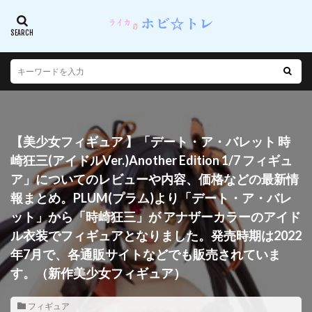
【美少女フィギュア 】「デート・ア・バレット 時
崎狂三(アイドルVer.)Another Edition 1/7 フィギュ
ア」についてのレビューや内容、価格などの最新情
報まとめ。PLUM(プラム)より「デート・ア・バレ
ット」から「時崎狂三」が アナザーカラーのアイド
ル衣装でフィギュアとなりました。発売時期は2022
年7月で、各通販サイトなどでも販売されていま
す。（新作美少女フィギュア）
フィギュア