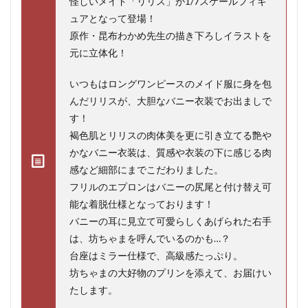
怪しいメイド「リリス」が1/7スケールフィギ
ュアとなって登場！
原作・昆布わかめ先生の描き下ろしイラストを
元に立体化！
いつもはロングワンピースのメイド服に身を包
んだリリスが、大胆なバニー衣装でお出ましで
す！
褐色肌とリリスの肉体美を更に引き立てる艶や
かなバニー衣装は、質感や衣装の下に感じる肉
感など細部にまでこだわりました。
フリルのエプロンはバニーの尻尾と付け替え可
能な着脱仕様となっております！
バニーの耳に見立て可愛らしくあげられた右手
は、坊ちゃまを呼んでいるのかも…？
台座はミラー仕様で、高級感たっぷり。
坊ちゃまの大好物のプリンを添えて、お届けい
たします。