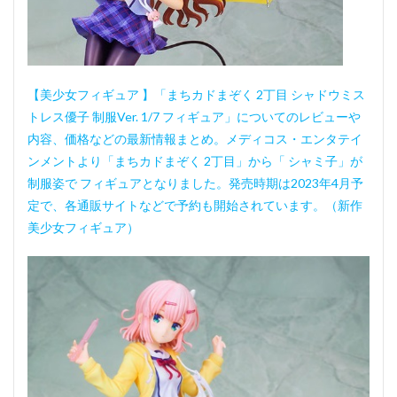
【美少女フィギュア 】「まちカドまぞく 2丁目 シャドウミス
トレス優子 制服Ver. 1/7 フィギュア」についてのレビューや
内容、価格などの最新情報まとめ。メディコス・エンタテイ
ンメントより「まちカドまぞく 2丁目」から「 シャミ子」が
制服姿で フィギュアとなりました。発売時期は2023年4月予
定で、各通販サイトなどで予約も開始されています。（新作
美少女フィギュア）