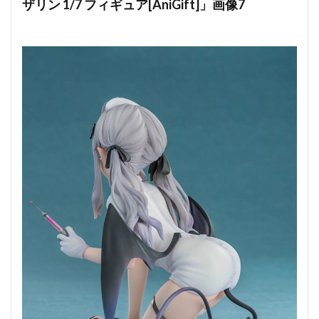
ザリン 1/7 フィギュア[AniGift]」画像7