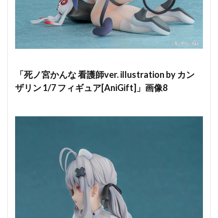
「死ノ宮かんな 看護師ver. illustration by カン
ザリン 1/7 フィギュア[AniGift]」画像8