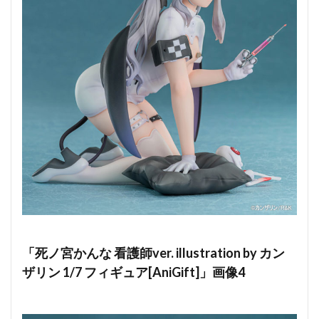
「死ノ宮かんな 看護師ver. illustration by カン
ザリン 1/7 フィギュア[AniGift]」画像4