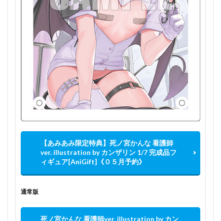
【あみあみ限定特典】死ノ宮かんな 看護師
ver. illustration by カンザリン 1/7 完成品フ
ィギュア[AniGift]《０５月予約》
通常版
死ノ宮かんな 看護師ver. illustration by カン