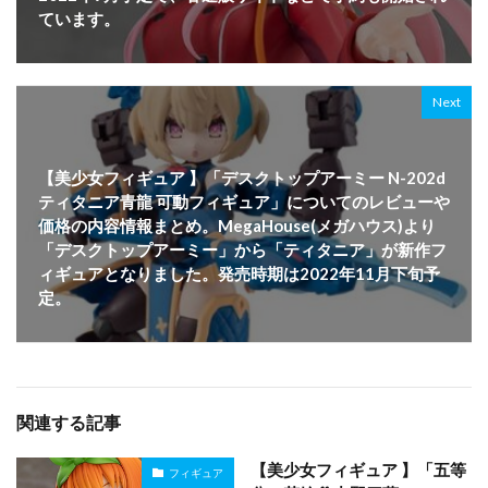
ています。
Next
【美少女フィギュア 】「デスクトップアーミー N-202d
ティタニア青龍 可動フィギュア」についてのレビューや
価格の内容情報まとめ。MegaHouse(メガハウス)より
「デスクトップアーミー」から「ティタニア」が新作フ
ィギュアとなりました。発売時期は2022年11月下旬予
定。
関連する記事
【美少女フィギュア 】「五等
フィギュア