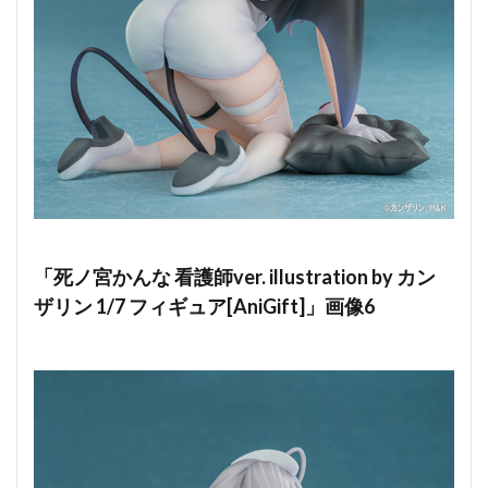
「死ノ宮かんな 看護師ver. illustration by カン
ザリン 1/7 フィギュア[AniGift]」画像6