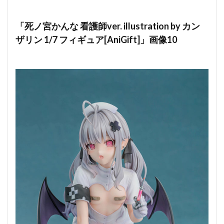
「死ノ宮かんな 看護師ver. illustration by カン
ザリン 1/7 フィギュア[AniGift]」画像10