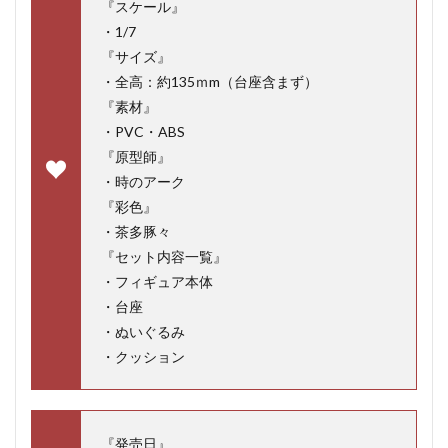
『スケール』
・1/7
『サイズ』
・全高：約135ｍm（台座含まず）
『素材』
・PVC・ABS
『原型師』
・時のアーク
『彩色』
・茶多豚々
『セット内容一覧』
・フィギュア本体
・台座
・ぬいぐるみ
・クッション
『発売日』