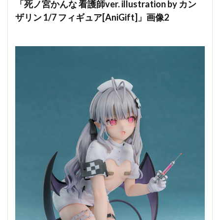
「死ノ宮かんな 看護師ver. illustration by カン
ザリン 1/7 フィギュア[AniGift]」画像2