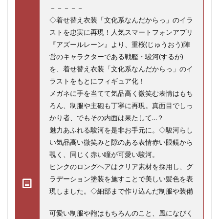
－－－－－
◇着せ替え衣装「文化系なんだからっ」のイラ
ストを忠実に再現！人気スマートフォンアプリ
『アズールレーン』より、重桜(じゅうおう)陣
営のキャラクターである戦艦・駿河(するが)
を、着せ替え衣装「文化系なんだからっ」のイ
ラストをもとにフィギュア化！
メガネに手を当てて気品高く微笑む表情はもち
ろん、制服や主砲も丁寧に再現。真面目でしっ
かり者、でもその内面は果たして…？
魅力あふれる駿河を是非お手元に。◇駿河らし
い気品高い微笑みと隙のある表情赤い眼鏡から
覗く、同じく赤い瞳が可愛い駿河。
ピンクのロングヘアはクリア素材を採用し、グ
ラデーション塗装を施すことで美しい髪色を表
現しました。◇細部まで作り込んだ制服や装備
可愛い制服や鞄はもちろんのこと、風になびく