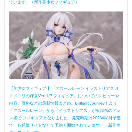
ています。（新作美少女フィギュア）
【美少女フィギュア 】「アズールレーン イラストリアス オ
トメユリの輝きVer. 1/7 フィギュア」についてのレビューや
内容、価格などの最新情報まとめ。Brilliant Journey！より
「アズールレーン」から「イラストリアス」が東煌風のドレ
ス姿で フィギュアとなりました。発売時期は2023年6月予定
で、各通販サイトなどで予約も開始されています。（新作美