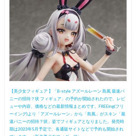
【美少女フィギュア 】「B-style アズールレーン 島風 最速バ
ニーの招待？状 フィギュア」の予約が開始されたので、レビ
ューや内容、価格などの最新情報まとめです。FREEing(フリ
ーイング)より「アズールレーン」から「島風」がスキン「最
速バニーの招待？状」姿でフィギュアとなりました。発売時
期は2023年5月予定で、各通販サイトなどで予約も開始され