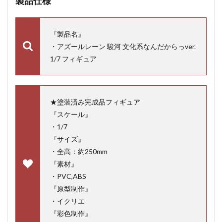
製品仕様
『製品名』
・アズールレーン 駿河 文化系なんだからっver.
1/7 フィギュア
★塗装済み完成品フィギュア
『スケール』
・1/7
『サイズ』
・全高：約250mm
『素材』
・PVC,ABS
『原型制作』
・イクリエ
『彩色制作』