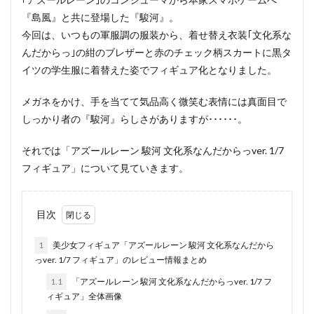
『島風』と共に登場した『駿河』。
今回は、いつもの軍服調の服装から、着せ替え衣装｢文化系な
んだからっ｣の紺のブレザーと赤のチェック柄スカートに黒タ
イツの学生服に着替えた姿でフィギュア化となりました。
メガネをかけ、手を当てて気品高く微笑む表情には真面目で
しっかり者の『駿河』らしさがありますが･･････。
それでは「アズールレーン 駿河 文化系なんだからっver. 1/7
フィギュア」について見ていきます。
目次
1
美少女フィギュア「アズールレーン 駿河 文化系なんだから
っver. 1/7 フィギュア」のレビュー情報まとめ
1.1
「アズールレーン 駿河 文化系なんだからっver. 1/7 フ
ィギュア」全体画像