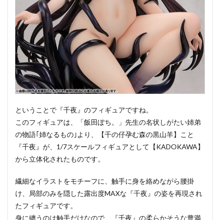
ということで『千夜』のフィギュアですね。
このフィギュアは、「飯田ぽち。」先生の名状しがたい姉弟
の物語｢姉なるもの｣より、【千の仔孕む森の黒山羊】こと
『千夜』が、1/7スケールフィギュアとして【KADOKAWA】
から立体化されたものです。
繊細なイラストをモチーフに、触手に身を絡めながら腰掛
け、局部のみを隠した露出度MAXな『千夜』の姿を再現され
たフィギュアです。
身に纏うのは触手だけなので、『千夜』の柔らかそうな豊満