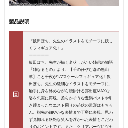
製品説明
『飯田ぽち。先生のイラストをモチーフに妖し
くフィギュア化！』
ーーーーー
飯田ぽち。先生が描く名状しがたい姉弟の物語
『姉なるもの』より、【千の仔孕む森の黒山
羊】こと千夜が1/7スケールフィギュア化！飯
田ぽち。先生の繊細なイラストをモチーフに、
触手に身を絡めながら腰掛ける露出度MAXな
姿を忠実に再現。柔らかそうな豊満バストや引
き締まったウエスト周りの起伏の造形はもちろ
ん、指先の細やかな表情まで丁寧に表現。思わ
ず見惚れる妖艶な笑みを浮かべた表情もこだわ
りのポイントです。また、クリアパーツにツヤ