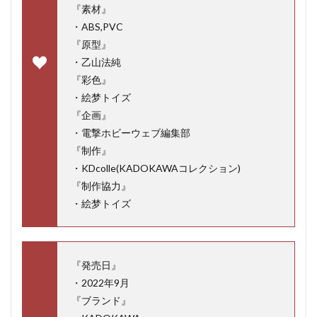
『素材』
・ABS,PVC
『原型』
・乙山法純
『彩色』
・絵梦トイズ
『企画』
・電撃ホビーウェブ編集部
『制作』
・KDcolle(KADOKAWAコレクション)
『制作協力』
・絵梦トイズ
『発売日』
・2022年9月
『ブランド』