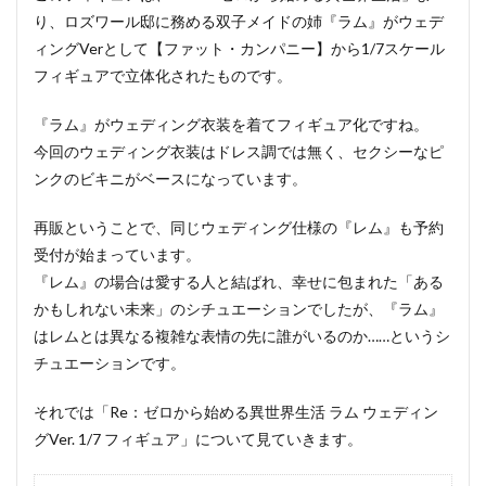
り、ロズワール邸に務める双子メイドの姉『ラム』がウェデ
ィングVerとして【ファット・カンパニー】から1/7スケール
フィギュアで立体化されたものです。
『ラム』がウェディング衣装を着てフィギュア化ですね。
今回のウェディング衣装はドレス調では無く、セクシーなピ
ンクのビキニがベースになっています。
再販ということで、同じウェディング仕様の『レム』も予約
受付が始まっています。
『レム』の場合は愛する人と結ばれ、幸せに包まれた「ある
かもしれない未来」のシチュエーションでしたが、『ラム』
はレムとは異なる複雑な表情の先に誰がいるのか……というシ
チュエーションです。
それでは「Re：ゼロから始める異世界生活 ラム ウェディン
グVer. 1/7 フィギュア」について見ていきます。