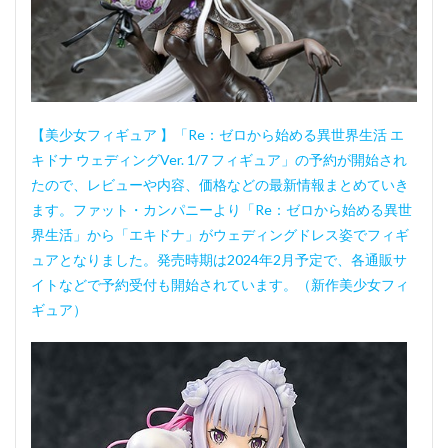
【美少女フィギュア 】「Re：ゼロから始める異世界生活 エ
キドナ ウェディングVer. 1/7 フィギュア」の予約が開始され
たので、レビューや内容、価格などの最新情報まとめていき
ます。ファット・カンパニーより「Re：ゼロから始める異世
界生活」から「エキドナ」がウェディングドレス姿でフィギ
ュアとなりました。発売時期は2024年2月予定で、各通販サ
イトなどで予約受付も開始されています。（新作美少女フィ
ギュア）