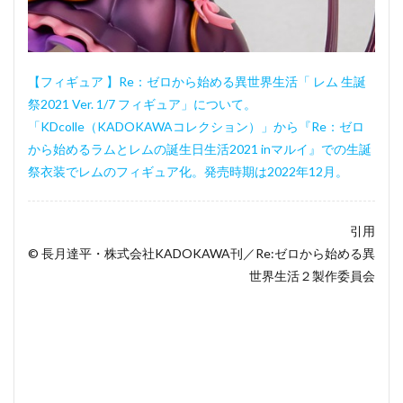
【フィギュア 】Re：ゼロから始める異世界生活「 レム 生誕
祭2021 Ver. 1/7 フィギュア」について。
「KDcolle（KADOKAWAコレクション）」から『Re：ゼロ
から始めるラムとレムの誕生日生活2021 inマルイ』での生誕
祭衣装でレムのフィギュア化。発売時期は2022年12月。
引用
© 長月達平・株式会社KADOKAWA刊／Re:ゼロから始める異
世界生活２製作委員会