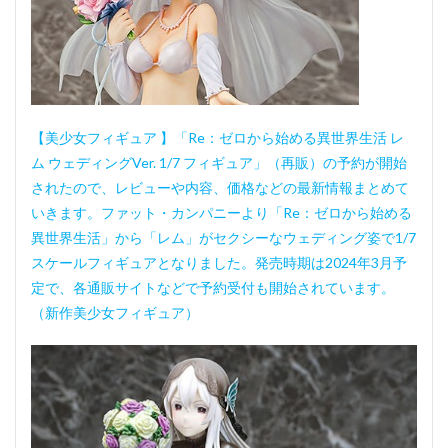
【美少女フィギュア 】「Re：ゼロから始める異世界生活 レ
ム ウェディングVer. 1/7 フィギュア」（再販）の予約が開始
されたので、レビューや内容、価格などの最新情報まとめて
いきます。ファット・カンパニーより「Re：ゼロから始める
異世界生活」から「レム」がセクシーなウェディング姿で1/7
スケールフィギュアとなりました。発売時期は2024年3月予
定で、各通販サイトなどで予約受付も開始されています。
（新作美少女フィギュア）