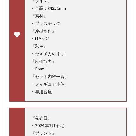
『サイズ』
・全高：約220mm
『素材』
・プラスチック
『原型制作』
・iTANDi
『彩色』
・わきメカのまつ
『制作協力』
・Phat！
『セット内容一覧』
・フィギュア本体
・専用台座
『発売日』
・2024年3月予定
『ブランド』