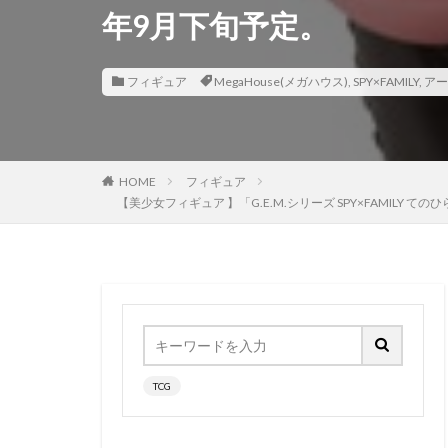
年9月下旬予定。
香月芽郁
駿
鬼滅の刃
魂
フィギュア
MegaHouse(メガハウス)
,
SPY×FAMILY
,
アー
魔法少女まどかマ
黒髪メイド
HOME
フィギュア
【美少女フィギュア 】「G.E.M.シリーズ SPY×FAMIL
TCG