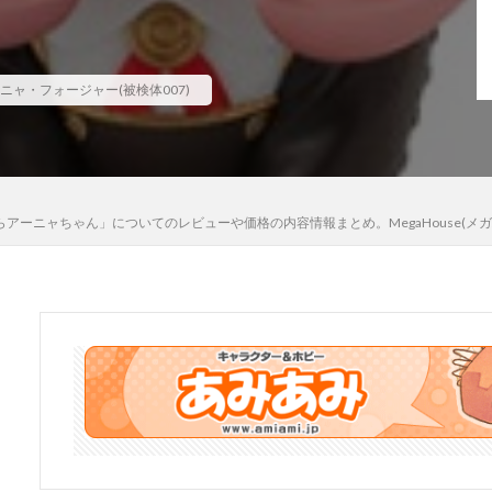
河
骸骨騎士様、只今異世界へお出掛け中
高坂桐乃
高巻杏
高
魄妖夢
魔太郎
魔女の旅々
魔妖
魔弾
魔法少女
魔
ニャ・フォージャー(被検体007)
ギカ
鴉羽
鷺沢文香
鹿乃
黒チャイナさん
黒咲芽亜
龍造寺朱音
１／ ONE SLASH
検索
Y てのひらアーニャちゃん」についてのレビューや価格の内容情報まとめ。MegaHous