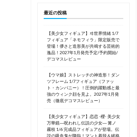
最近の投稿
【美少女フィギュア】ヰ世界情緒 1/7
フィギュア「ネモフィラ」限定販売で
登場！儚さと造形美が共鳴する芸術的
逸品！2027年1月発売予定/予約開始/
デコマスレビュー
【ウマ娘】ストレッチの神造形！ダン
ツフレーム 1/7フィギュア（ファッ
ト・カンパニー）！圧倒的躍動感と最
強のウィンク顔を見よ。2027年1月発
売（徹底デコマスレビュー）
【美少女フィギュア】恋恋 -櫻- 美少女
万華鏡―呪われし伝説の少女― 篝ノ
霧枝 1/6 完成品フィギュアが登場。伝
説の吸血鬼が降臨！マント着脱＆破格