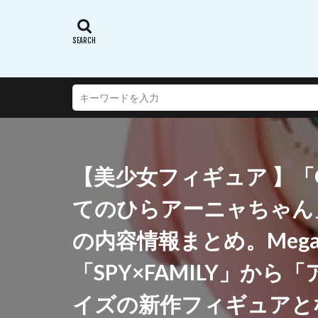
蝸之殼スタジオ(ス
西沢5ミリ
謎のアルターエゴ
超次元ゲイムネプ
転生したらスライ
通常攻撃が全体攻
連盟空軍航空魔法
【美少女フィギュア 】「G.E
遠野秋葉
酒
銀鏡イオリ
てのひらアーニャちゃん
閃乱カグラ SHINO
の内容情報まとめ。Mega
阿波連さんははか
陸八魔アル
「SPY×FAMILY」か
雪音クリス
イズの新作フィギュアとな
青春ブタ野郎はバ
風薫る - 放課後