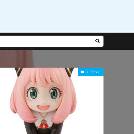
乃有栖
赤松楓
迷宮城の白銀姫
運命
雨やつみ
フィギュア
Gバースト
長
陽師本格幻想RPG
雪泉
霧雨魔理沙
風紀委員長
食玩
食蜂操祈