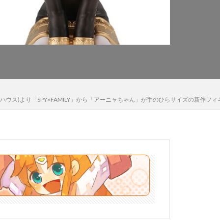
木さん
高雄
法少女まどか☆マギカ
黒猫
e(メガハウス)より「SPY×FAMILY」から「アーニャちゃん」が手のひらサイズの新作