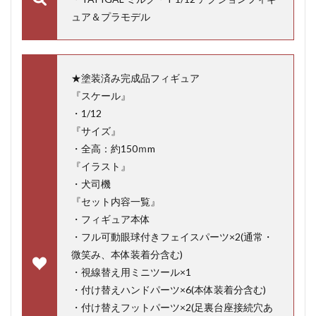
ュア＆プラモデル
★塗装済み完成品フィギュア
『スケール』
・1/12
『サイズ』
・全高：約150ｍm
『イラスト』
・犬司機
『セット内容一覧』
・フィギュア本体
・フル可動眼球付きフェイスパーツ×2(通常・
微笑み、本体装着分含む)
・視線替え用ミニツール×1
・付け替えハンドパーツ×6(本体装着分含む)
・付け替えフットパーツ×2(足裏台座接続穴あ