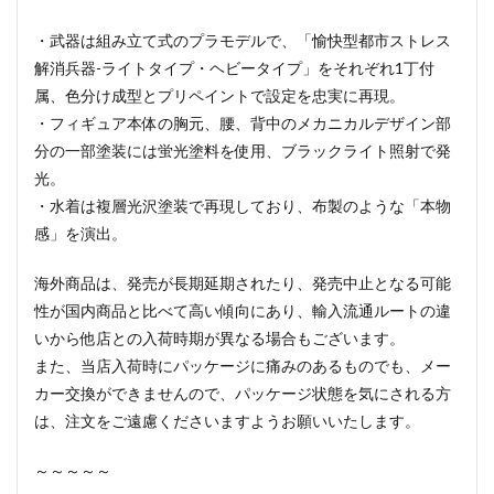
・武器は組み立て式のプラモデルで、「愉快型都市ストレス
解消兵器-ライトタイプ・ヘビータイプ」をそれぞれ1丁付
属、色分け成型とプリペイントで設定を忠実に再現。
・フィギュア本体の胸元、腰、背中のメカニカルデザイン部
分の一部塗装には蛍光塗料を使用、ブラックライト照射で発
光。
・水着は複層光沢塗装で再現しており、布製のような「本物
感」を演出。
海外商品は、発売が長期延期されたり、発売中止となる可能
性が国内商品と比べて高い傾向にあり、輸入流通ルートの違
いから他店との入荷時期が異なる場合もございます。
また、当店入荷時にパッケージに痛みのあるものでも、メー
カー交換ができませんので、パッケージ状態を気にされる方
は、注文をご遠慮くださいますようお願いいたします。
～～～～～