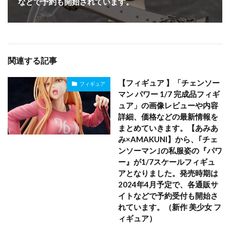
などで予約も開始されています。
関連する記事
【フィギュア 】「チェンソー
フィギュア
マン パワー 1/7 完成品フィギ
ュア」の画像レビューや内容
詳細、価格などの最新情報を
まとめていきます。【あみあ
み×AMAKUNI】から、｢チェ
ンソーマン｣の私服姿の『パワ
ー』が1/7スケールフィギュ
アとなりました。発売時期は
2024年4月予定で、各通販サ
イトなどで予約受付も開始さ
れています。（新作 美少女 フ
ィギュア）