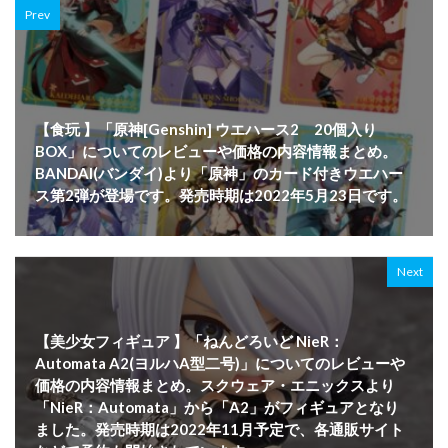
Prev
【食玩 】「原神[Genshin] ウエハース2 20個入り
BOX」についてのレビューや価格の内容情報まとめ。
BANDAI(バンダイ)より「原神」のカード付きウエハー
ス第2弾が登場です。発売時期は2022年5月23日です。
Next
【美少女フィギュア 】「ねんどろいど NieR：
Automata A2(ヨルハA型二号)」についてのレビューや
価格の内容情報まとめ。スクウェア・エニックスより
「NieR：Automata」から「A2」がフィギュアとなり
ました。発売時期は2022年11月予定で、各通販サイト