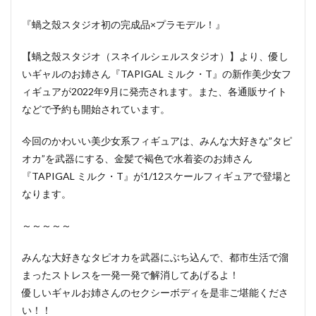
『蝸之殼スタジオ初の完成品×プラモデル！』
【蝸之殼スタジオ（スネイルシェルスタジオ）】より、優し
いギャルのお姉さん『TAPIGAL ミルク・T』の新作美少女フ
ィギュアが2022年9月に発売されます。また、各通販サイト
などで予約も開始されています。
今回のかわいい美少女系フィギュアは、みんな大好きな”タピ
オカ”を武器にする、金髪で褐色で水着姿のお姉さん
『TAPIGAL ミルク・T』が1/12スケールフィギュアで登場と
なります。
～～～～～
みんな大好きなタピオカを武器にぶち込んで、都市生活で溜
まったストレスを一発一発で解消してあげるよ！
優しいギャルお姉さんのセクシーボディを是非ご堪能くださ
い！！