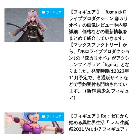
【フィギュア 】「figma ホロ
フィギュア
ライブプロダクション 森カリ
オペ」の画像レビューや内容
詳細、価格などの最新情報を
まとめて紹介していきます。
【マックスファクトリー】か
ら、｢ホロライブプロダクショ
ン｣の『森カリオペ』がアクシ
ョンフィギュア「figma」とな
りました。発売時期は2023年
11月予定で、各通販サイトな
どで予約受付も開始されてい
ます。（新作 美少女 フィギュ
ア）
【フィギュア 】Re：ゼロから
フィギュア
始める異世界生活「 レム 生誕
祭2021 Ver. 1/7 フィギュア」