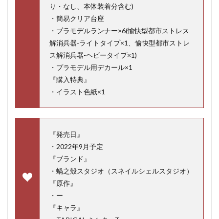
り・なし、本体装着分含む)
・簡易クリア台座
・プラモデルランナー×6(愉快型都市ストレス
解消兵器-ライトタイプ×1、愉快型都市ストレ
ス解消兵器-ヘビータイプ×1)
・プラモデル用デカール×1
『購入特典』
・イラスト色紙×1
『発売日』
・2022年9月予定
『ブランド』
・蝸之殼スタジオ（スネイルシェルスタジオ）
『原作』
・ー
『キャラ』