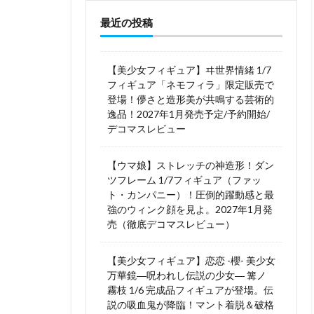
最近の投稿
【美少女フィギュア】ヰ世界情緒 1/7
フィギュア「ネモフィラ」限定販売で
登場！儚さと造形美が共鳴する芸術的
逸品！2027年1月発売予定/予約開始/
デコマスレビュー
【ウマ娘】ストレッチの神造形！ダン
ツフレーム 1/7フィギュア（ファッ
ト・カンパニー）！圧倒的躍動感と最
強のウィンク顔を見よ。2027年1月発
売（徹底デコマスレビュー）
【美少女フィギュア】恋恋 -櫻- 美少女
万華鏡―呪われし伝説の少女― 篝ノ
霧枝 1/6 完成品フィギュアが登場。伝
説の吸血鬼が降臨！マント着脱＆破格