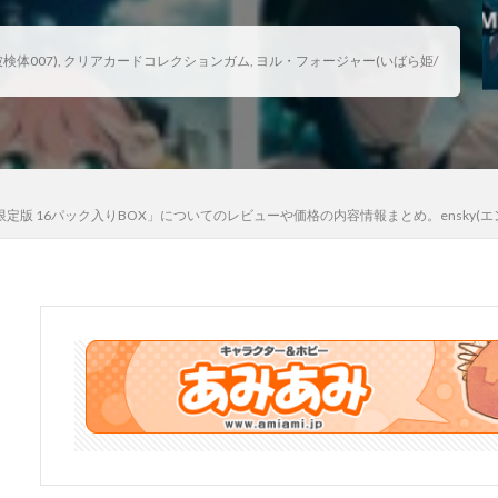
河
骸骨騎士様、只今異世界へお出掛け中
高坂桐乃
高巻杏
高
体007)
,
クリアカードコレクションガム
,
ヨル・フォージャー(いばら姫/
魄妖夢
魔太郎
魔女の旅々
魔妖
魔弾
魔法少女
魔
ギカ
鴉羽
鷺沢文香
鹿乃
黒チャイナさん
黒咲芽亜
龍造寺朱音
１／ ONE SLASH
検索
初回限定版 16パック入りBOX」についてのレビューや価格の内容情報まとめ。ensky(