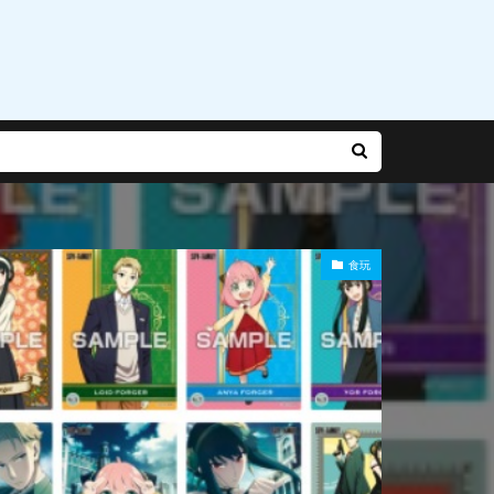
乃有栖
赤松楓
迷宮城の白銀姫
運命
雨やつみ
食玩
Gバースト
長
陽師本格幻想RPG
雪泉
霧雨魔理沙
風紀委員長
食玩
食蜂操祈