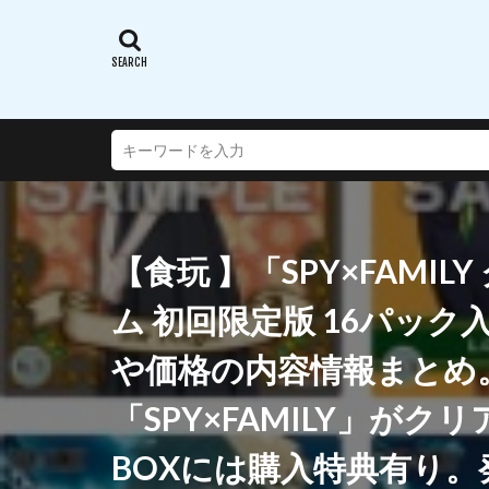
蝸之殼スタジオ(ス
西沢5ミリ
謎のアルターエゴ
超次元ゲイムネプ
転生したらスライ
通常攻撃が全体攻
連盟空軍航空魔法
【食玩 】「SPY×FAMI
遠野秋葉
酒
銀鏡イオリ
ム 初回限定版 16パッ
閃乱カグラ SHINO
や価格の内容情報まとめ。e
阿波連さんははか
陸八魔アル
「SPY×FAMILY」が
雪音クリス
BOXには購入特典有り。
青春ブタ野郎はバ
風薫る - 放課後