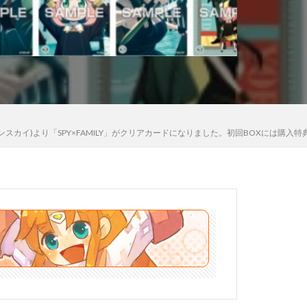
木さん
高雄
法少女まどか☆マギカ
黒猫
エンスカイ)より「SPY×FAMILY」がクリアカードになりました。初回BOXには購入