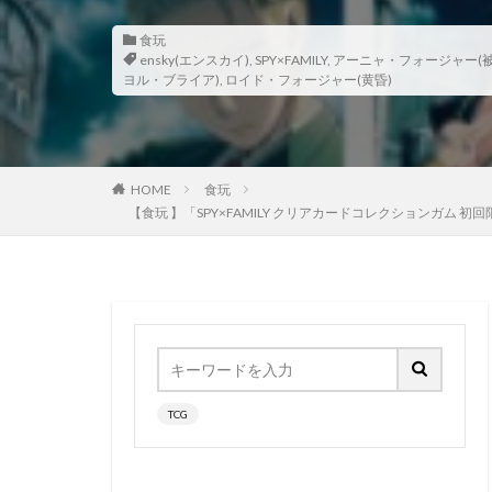
香月芽郁
駿
食玩
ensky(エンスカイ)
,
SPY×FAMILY
,
アーニャ・フォージャー(被検
鬼滅の刃
魂
ヨル・ブライア)
,
ロイド・フォージャー(黄昏)
魔法少女まどかマ
黒髪メイド
HOME
食玩
【食玩 】「SPY×FAMILY クリアカードコレクションガム 
TCG