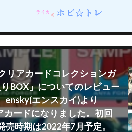
ネイルシェルスタジオ)
蝸之殼スタジオ（スネイルシェルスタジオ）
街
西連寺春菜
角巻わため
角楯カリン
設定資料集
諸星きらり
・Λ
豊年
賢者の弟子を名乗る賢者
賭ケグルイ
赤城みりあ
テューヌ
超絶最かわてんしちゃん
踊り子
軌跡シリーズ
ムだった件
転生したら剣でした
軽井沢恵
輝石のデュエリスト編
撃で二回攻撃のお母さんは好きですか？
逢坂大河
音楽隊ルミナスウィッチーズ
逸仙(イーシェン)
遊佐こずえ
遊戯王
LY クリアカードコレクションガ
呑童子
重兵装型女子高生
金糸雀
金色の闇
鈴原美紗
鈴
錦木千束
鎮海
長瀞さん
閃乱カグラ
閃乱カグラ NewWave 
ク入りBOX」についてのレビュー
VI MASTER ～東京妖魔編～
閃刀姫
開栓注意
間桐桜
関羽雲
nsky(エンスカイ)より
れない
阿波連れいな
限定販売
陰の実力者になりたくて！
陰
陽夏木ミカン
雛苺
雛衣ポーレット
雨天決行
雪ノ下雪乃
クリアカードになりました。初回
雪風
雷電芽衣
雷霆特遣隊 WHISKY・SOUR
霊使い
霧切響子
発売時期は2022年7月予定。
ニーガール先輩の夢を見ない
青眼の究極竜
静山マシロ
風巻祭里
風霊使いウィン/Wynn the Wind Chamer
風鳴翼
食戟のソーマ