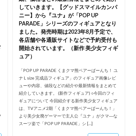
していきます。【グッドスマイルカンパ
ニー】から『ユナ』が「POP UP
PARADE」シリーズのフィギュアとなり
ました。発売時期は2023年8月予定で、
各店舗や各通販サイトなどで予約受付も
ギ
開始されています。（新作 美少女フィギ
ュア）
「POP UP PARADE くまクマ熊ベアーぱーんち！ ユ
ナ L size 完成品フィギュア」のフィギュア画像レビ
ューや内容、値段などの紹介や最新情報をまとめて
紹介していきます。 (新作フィギュア) ○今回のフィ
ギュアについて 今回紹介する新作美少女フィギュア
は、TVアニメ2期「くまクマ熊ベアーぱーんち！」
P
より美少女廃ゲーマーで主人公『ユナ 』がクマ―な
スーツ姿で「POP UP PARADE」シ […]