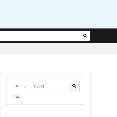
乃有栖
赤松楓
迷宮城の白銀姫
運命
雨やつみ
Gバースト
長
陽師本格幻想RPG
雪泉
TCG
霧雨魔理沙
風紀委員長
食玩
食蜂操祈