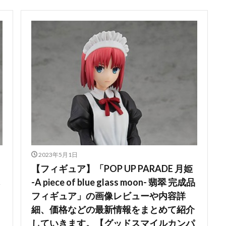
河
骸骨騎士様、只今異世界へお出掛け中
高坂桐乃
高巻杏
高
魄妖夢
魔太郎
魔女の旅々
魔妖
魔弾
魔法少女
魔
ギカ
鴉羽
鷺沢文香
鹿乃
黒チャイナさん
黒咲芽亜
龍造寺朱音
１／ ONE SLASH
検索
2023年5月1日
【フィギュア】「POP UP PARADE 月姫
-A piece of blue glass moon- 翡翠 完成品
フィギュア」の画像レビューや内容詳
細、価格などの最新情報をまとめて紹介
していきます。【グッドスマイルカンパ