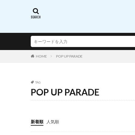
蝸之殼スタジオ(ス
西沢5ミリ
謎のアルターエゴ
超次元ゲイムネプ
転生したらスライ
通常攻撃が全体攻
HOME
POP UP PARADE
連盟空軍航空魔法
遠野秋葉
酒
銀鏡イオリ
TAG
POP UP PARADE
閃乱カグラ SHINO
阿波連さんははか
陸八魔アル
雪音クリス
新着順
人気順
青春ブタ野郎はバ
風薫る - 放課後