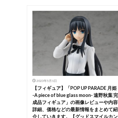
香月芽郁
駿
鬼滅の刃
魂
魔法少女まどかマ
黒髪メイド
2023年5月1日
【フィギュア】「POP UP PARADE 月姫
-A piece of blue glass moon- 遠野秋葉 完
成品フィギュア」の画像レビューや内容
詳細、価格などの最新情報をまとめて紹
介していきます。【グッドスマイルカン