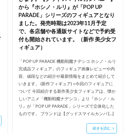
から『ホシノ・ルリ』が「POP UP
PARADE」シリーズのフィギュアとなり
ました。発売時期は2023年11月予定
で、各店舗や各通販サイトなどで予約受
ギ
付も開始されています。（新作 美少女フ
ィギュア）
「POP UP PARADE 機動戦艦ナデシコ ホシノ・ルリ
レ
完成品フィギュア」のフィギュア画像レビューや内
容、値段などの紹介や最新情報をまとめて紹介して
いきます。 (新作フィギュア) ○今回のフィギュアに
ついて 今回紹介する新作美少女フィギュアは、懐か
しいアニメ「機動戦艦ナデシコ」より『ホシノ・ル
リ』が「POP UP PARADE」シリーズで立体化した
ものです。 ブランドは【グッドスマイルカンパ […]
続きを読む