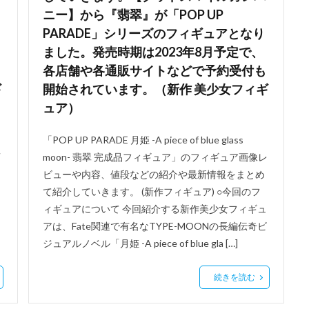
ニー】から『翡翠』が「POP UP
PARADE」シリーズのフィギュアとなり
ました。発売時期は2023年8月予定で、
各店舗や各通販サイトなどで予約受付も
ギ
開始されています。（新作 美少女フィギ
ュア）
「POP UP PARADE 月姫 -A piece of blue glass
画
moon- 翡翠 完成品フィギュア」のフィギュア画像レ
ビューや内容、値段などの紹介や最新情報をまとめ
て紹介していきます。 (新作フィギュア) ○今回のフ
ィギュアについて 今回紹介する新作美少女フィギュ
アは、Fate関連で有名なTYPE-MOONの長編伝奇ビ
ジュアルノベル「月姫 -A piece of blue gla […]
続きを読む