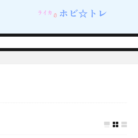
ネイルシェルスタジオ)
蝸之殼スタジオ（スネイルシェルスタジオ）
街
西連寺春菜
角巻わため
角楯カリン
設定資料集
諸星きらり
・Λ
豊年
賢者の弟子を名乗る賢者
賭ケグルイ
赤城みりあ
テューヌ
超絶最かわてんしちゃん
踊り子
軌跡シリーズ
ムだった件
転生したら剣でした
軽井沢恵
輝石のデュエリスト編
撃で二回攻撃のお母さんは好きですか？
逢坂大河
音楽隊ルミナスウィッチーズ
逸仙(イーシェン)
遊佐こずえ
遊戯王
呑童子
重兵装型女子高生
金糸雀
金色の闇
鈴原美紗
鈴
錦木千束
鎮海
長瀞さん
閃乱カグラ
閃乱カグラ NewWave 
VI MASTER ～東京妖魔編～
閃刀姫
開栓注意
間桐桜
関羽雲
れない
阿波連れいな
限定販売
陰の実力者になりたくて！
陰
陽夏木ミカン
雛苺
雛衣ポーレット
雨天決行
雪ノ下雪乃
雪風
雷電芽衣
雷霆特遣隊 WHISKY・SOUR
霊使い
霧切響子
ニーガール先輩の夢を見ない
青眼の究極竜
静山マシロ
風巻祭里
風霊使いウィン/Wynn the Wind Chamer
風鳴翼
食戟のソーマ