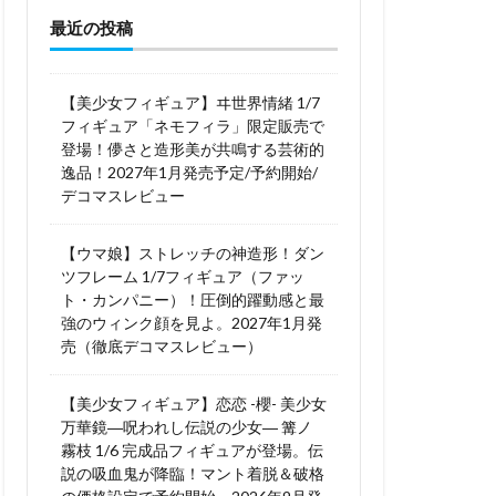
最近の投稿
木さん
高雄
法少女まどか☆マギカ
黒猫
【美少女フィギュア】ヰ世界情緒 1/7
フィギュア「ネモフィラ」限定販売で
登場！儚さと造形美が共鳴する芸術的
逸品！2027年1月発売予定/予約開始/
デコマスレビュー
【ウマ娘】ストレッチの神造形！ダン
ツフレーム 1/7フィギュア（ファッ
ト・カンパニー）！圧倒的躍動感と最
強のウィンク顔を見よ。2027年1月発
売（徹底デコマスレビュー）
【美少女フィギュア】恋恋 -櫻- 美少女
万華鏡―呪われし伝説の少女― 篝ノ
霧枝 1/6 完成品フィギュアが登場。伝
説の吸血鬼が降臨！マント着脱＆破格