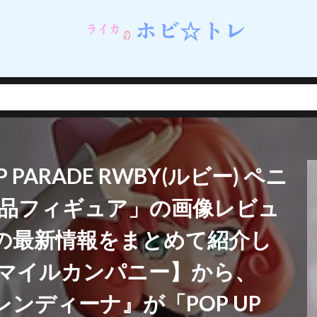
ネイルシェルスタジオ)
蝸之殼スタジオ（スネイルシェルスタジオ）
街
西連寺春菜
角巻わため
角楯カリン
設定資料集
諸星きらり
・Λ
豊年
賢者の弟子を名乗る賢者
賭ケグルイ
赤城みりあ
テューヌ
超絶最かわてんしちゃん
踊り子
軌跡シリーズ
ムだった件
転生したら剣でした
軽井沢恵
輝石のデュエリスト編
撃で二回攻撃のお母さんは好きですか？
逢坂大河
音楽隊ルミナスウィッチーズ
逸仙(イーシェン)
遊佐こずえ
遊戯王
PARADE RWBY(ルビー) ペニ
呑童子
重兵装型女子高生
金糸雀
金色の闇
鈴原美紗
鈴
錦木千束
鎮海
長瀞さん
閃乱カグラ
閃乱カグラ NewWave 
成品フィギュア」の画像レビュ
VI MASTER ～東京妖魔編～
閃刀姫
開栓注意
間桐桜
関羽雲
の最新情報をまとめて紹介し
れない
阿波連れいな
限定販売
陰の実力者になりたくて！
陰
陽夏木ミカン
雛苺
雛衣ポーレット
雨天決行
雪ノ下雪乃
マイルカンパニー】から、
雪風
雷電芽衣
雷霆特遣隊 WHISKY・SOUR
霊使い
霧切響子
レンディーナ』が「POP UP
ニーガール先輩の夢を見ない
青眼の究極竜
静山マシロ
風巻祭里
風霊使いウィン/Wynn the Wind Chamer
風鳴翼
食戟のソーマ