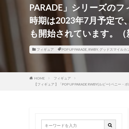
PARADE」シリーズの
香月芽郁
駿
時期は2023年7月予定
鬼滅の刃
魂
魔法少女まどかマ
も開始されています。（新
黒髪メイド
フィギュア
POP UP PARADE
,
RWBY
,
グッドスマイルカ
HOME
フィギュア
【フィギュア 】「POP UP PARADE RWBY(ルビ