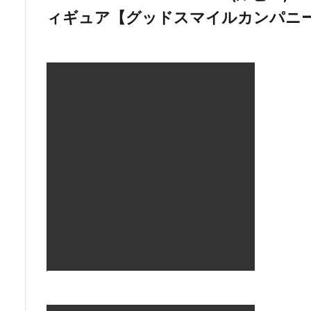
目次
1
美少女フィギュア「POP UP PARADE RWBY(ル
【グッドスマイルカンパニー】」のレビュー情報まとめ
1.1
「POP UP PARADE RWBY(ルビー) ペニ
ルカンパニー】」フィギュア画像
1.2
製品説明
1.3
製品仕様
1.4
購入先リンク
美少女フィギュア「POP UP PAR
ー・ポレンディーナ 完成品フ
カンパニー】」のレビュー情報