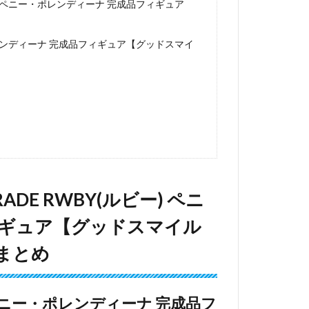
ィーナ』のフィギュアです。
ディーナ』が、 【グッドスマイルカンパニ
アで登場です。
18cmの飾りやすいサイズのフィギュア化となっ
トック)」｢あみあみ｣「animete (アニメイ
約受付が開始されています。
ペニー・ポレンディーナ 完成品フィギュア【グッド