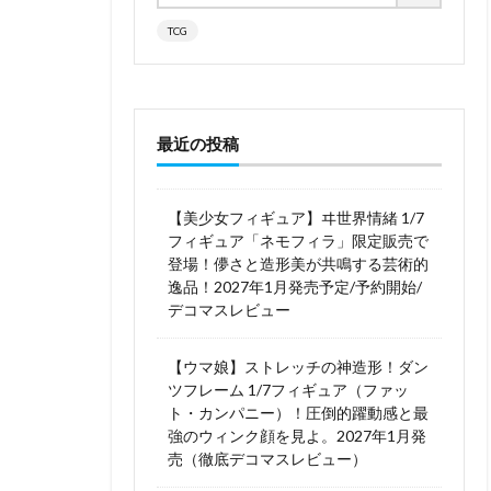
TCG
最近の投稿
【美少女フィギュア】ヰ世界情緒 1/7
フィギュア「ネモフィラ」限定販売で
登場！儚さと造形美が共鳴する芸術的
逸品！2027年1月発売予定/予約開始/
デコマスレビュー
【ウマ娘】ストレッチの神造形！ダン
ツフレーム 1/7フィギュア（ファッ
ト・カンパニー）！圧倒的躍動感と最
強のウィンク顔を見よ。2027年1月発
売（徹底デコマスレビュー）