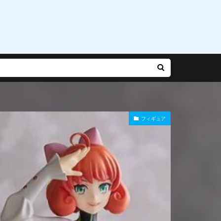
乃有栖
赤松楓
迷宮城の白銀姫
運命
雨やつみ
フィギュア
Gバースト
長
陽師本格幻想RPG
雪泉
霧雨魔理沙
風紀委員長
食玩
食蜂操祈