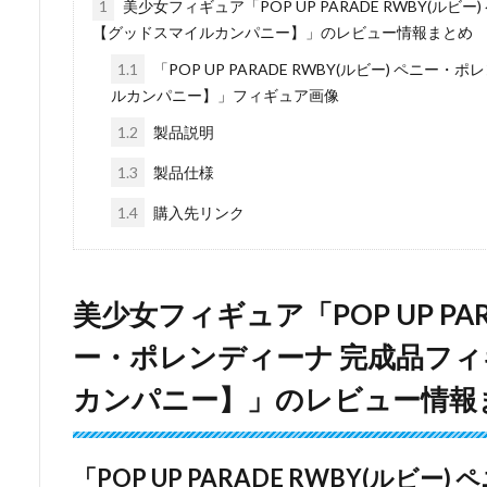
ということで上の画像のような『ペニー・ポレンデ
○今回のフィギュアについて
人気3DCGアニメ「RWBY」から『ペニー・ポレン
ー】から「POP UP PARADE」シリーズのフィギュ
「POP UP PARADE」シリーズなので、全高17～
ています。
○予約などについて
「Amazon（アマゾン）」「HOBBY STOCK（ホビース
ト)」｢アキバのエックス｣などの通販サイトでも予
それでは「POP UP PARADE RWBY(ルビー) 
スマイルカンパニー】」について見ていきます。