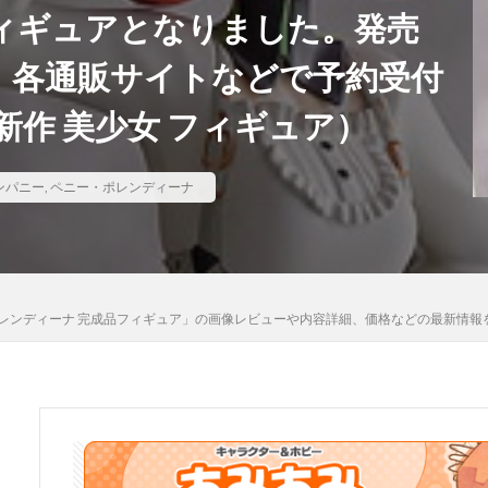
フィギュアとなりました。発売
河
骸骨騎士様、只今異世界へお出掛け中
高坂桐乃
高巻杏
高
で、各通販サイトなどで予約受付
魄妖夢
魔太郎
魔女の旅々
魔妖
魔弾
魔法少女
魔
ギカ
鴉羽
鷺沢文香
鹿乃
黒チャイナさん
黒咲芽亜
作 美少女 フィギュア）
龍造寺朱音
１／ ONE SLASH
ンパニー
,
ペニー・ポレンディーナ
検索
ー) ペニー・ポレンディーナ 完成品フィギュア」の画像レビューや内容詳細、価格などの