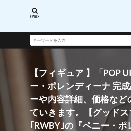
蝸之殼スタジオ(ス
西沢5ミリ
謎のアルターエゴ
超次元ゲイムネプ
転生したらスライ
通常攻撃が全体攻
連盟空軍航空魔法
【フィギュア 】「POP UP 
遠野秋葉
酒
銀鏡イオリ
ー・ポレンディーナ 完
閃乱カグラ SHINO
ーや内容詳細、価格など
阿波連さんははか
陸八魔アル
ていきます。【グッドス
雪音クリス
｢RWBY｣の『ペニー・ポ
青春ブタ野郎はバ
風薫る - 放課後