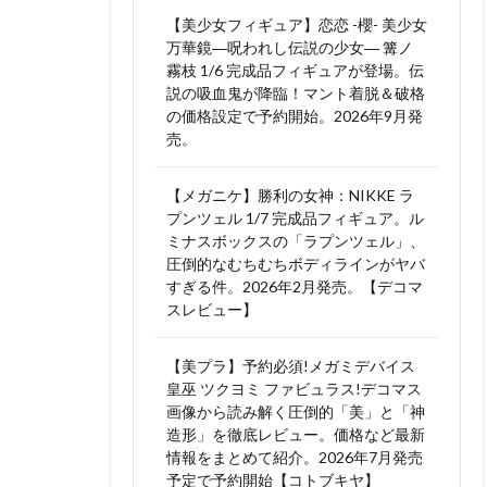
【美少女フィギュア】恋恋 -櫻- 美少女
万華鏡―呪われし伝説の少女― 篝ノ
霧枝 1/6 完成品フィギュアが登場。伝
説の吸血鬼が降臨！マント着脱＆破格
の価格設定で予約開始。2026年9月発
売。
【メガニケ】勝利の女神：NIKKE ラ
プンツェル 1/7 完成品フィギュア。ル
ミナスボックスの「ラプンツェル」、
圧倒的なむちむちボディラインがヤバ
すぎる件。2026年2月発売。【デコマ
スレビュー】
【美プラ】予約必須!メガミデバイス
皇巫 ツクヨミ ファビュラス!デコマス
画像から読み解く圧倒的「美」と「神
造形」を徹底レビュー。価格など最新
情報をまとめて紹介。2026年7月発売
予定で予約開始【コトブキヤ】