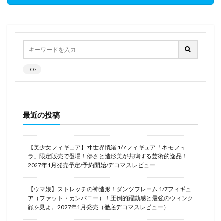
TCG
最近の投稿
【美少女フィギュア】ヰ世界情緒 1/7フィギュア「ネモフィ
ラ」限定販売で登場！儚さと造形美が共鳴する芸術的逸品！
2027年1月発売予定/予約開始/デコマスレビュー
【ウマ娘】ストレッチの神造形！ダンツフレーム 1/7フィギュ
ア（ファット・カンパニー）！圧倒的躍動感と最強のウィンク
顔を見よ。2027年1月発売（徹底デコマスレビュー）