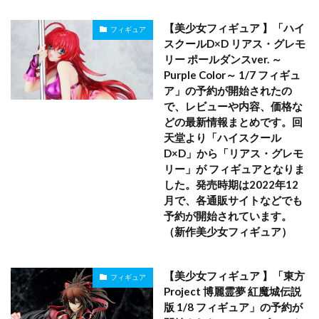
【美少女フィギュア 】「ハイ
フィギュア
スクールD×D リアス・グレモ
リー ポールダンスver. ～
Purple Color～ 1/7 フィギュ
ア」の予約が開始されたの
で、レビューや内容、価格な
どの最新情報まとめです。回
天堂より「ハイスクール
D×D」から「リアス・グレモ
リー」が フィギュアとなりま
した。発売時期は2022年12
月で、各通販サイトなどでも
予約が開始されています。
（新作美少女フィギュア）
【美少女フィギュア 】「東方
フィギュア
Project 博麗霊夢 紅魔城伝説
版 1/8 フィギュア」の予約が