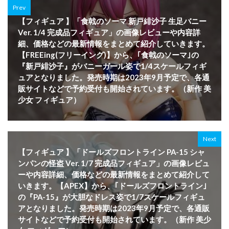
Prev
【フィギュア 】「食戟のソーマ 新戸緋沙子 生足バニー
Ver. 1/4 完成品フィギュア」の画像レビューや内容詳
細、価格などの最新情報をまとめて紹介していきます。
【FREEing(フリーイング)】から、｢食戟のソーマ｣の
『新戸緋沙子』がバニーガール姿で1/4スケールフィギ
ュアとなりました。発売時期は2023年9月予定で、各通
販サイトなどで予約受付も開始されています。（新作 美
少女 フィギュア）
Next
【フィギュア 】「ドールズフロントライン PA-15 シャ
ンパンの怪盗 Ver. 1/7 完成品フィギュア」の画像レビュ
ーや内容詳細、価格などの最新情報をまとめて紹介して
いきます。【APEX】から、｢ドールズフロントライン｣
の『PA-15』が大胆なドレス姿で1/7スケールフィギュ
アとなりました。発売時期は2023年9月予定で、各通販
サイトなどで予約受付も開始されています。（新作 美少