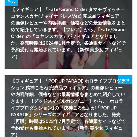
Prev
【フィギュア 】「Fate/Grand Order タマモヴィッチ・
コヤンスカヤ(チャイナドレスVer.) 完成品フィギュア」
の画像レビューや内容詳細、価格などの最新情報をまと
めて紹介していきます。【フレア】から、｢Fate/Grand
Order｣の『コヤンスカヤ』がフィギュアとなりまし
た。発売時期は2024年1月予定で、各通販サイトなどで
予約受付も開始されています。（新作 美少女 フィギュ
ア）
Next
【フィギュア 】「POP UP PARADE ホロライブプロダク
ション 戌神ころね 完成品フィギュア」の画像レビュー
や内容詳細、価格などの最新情報をまとめて紹介してい
きます。【グッドスマイルカンパニー】から、｢ホロラ
イブプロダクション｣の『戌神ころね』が「POP UP
PARADE」シリーズのフィギュアとなりました。発売
（再販）時期は2023年7月予定で、各通販サイトなどで
予約受付も開始されています。（新作 美少女 フィギュ
ア）