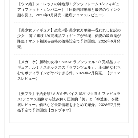
【ウマ娘】ストレッチの神造形！ダンツフレーム 1/7フィギュ
ア（ファット・カンパニー）！圧倒的躍動感と最強のウィンク
顔を見よ。2027年1月発売（徹底デコマスレビュー）
【美少女フィギュア】恋恋 -櫻- 美少女万華鏡―呪われし伝説の
少女― 篝ノ霧枝 1/6 完成品フィギュアが登場。伝説の吸血鬼が
降臨！マント着脱＆破格の価格設定で予約開始。2026年9月発
売。
【メガニケ】勝利の女神：NIKKE ラプンツェル 1/7 完成品フィ
ギュア。ルミナスボックスの「ラプンツェル」、圧倒的なむち
むちボディラインがヤバすぎる件。2026年2月発売。【デコマ
スレビュー】
【美プラ】予約必須!メガミデバイス 皇巫 ツクヨミ ファビュラ
ス!デコマス画像から読み解く圧倒的「美」と「神造形」を徹
底レビュー。価格など最新情報をまとめて紹介。2026年7月発
売予定で予約開始【コトブキヤ】