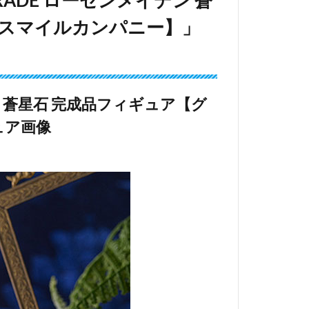
ドスマイルカンパニー】」
デン 蒼星石 完成品フィギュア【グ
ュア画像