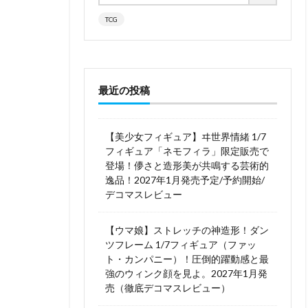
TCG
最近の投稿
【美少女フィギュア】ヰ世界情緒 1/7
フィギュア「ネモフィラ」限定販売で
登場！儚さと造形美が共鳴する芸術的
逸品！2027年1月発売予定/予約開始/
デコマスレビュー
【ウマ娘】ストレッチの神造形！ダン
ツフレーム 1/7フィギュア（ファッ
ト・カンパニー）！圧倒的躍動感と最
強のウィンク顔を見よ。2027年1月発
売（徹底デコマスレビュー）