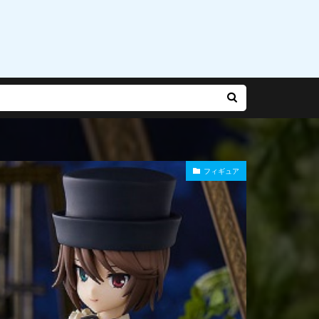
乃有栖
赤松楓
迷宮城の白銀姫
運命
雨やつみ
フィギュア
Gバースト
長
陽師本格幻想RPG
雪泉
霧雨魔理沙
風紀委員長
食玩
食蜂操祈