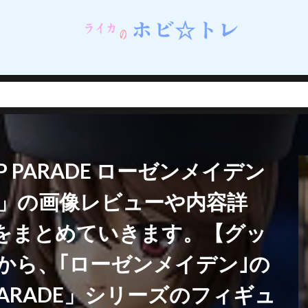
ネイルシェルスタジオ)
蝸之殼スタジオ（スネイルシェルスタジオ）
街
西連寺春菜
角巻わため
角楯カリン
設定資料集
諸星きらり
・Λ
豊年
賢者の弟子を名乗る賢者
賭ケグルイ
赤城みりあ
テューヌ
超絶最かわてんしちゃん
踊り子
軌跡シリーズ
ムだった件
転生したら剣でした
軽井沢恵
輝石のデュエリスト編
撃で二回攻撃のお母さんは好きですか？
逢坂大河
音楽隊ルミナスウィッチーズ
逸仙(イーシェン)
遊佐こずえ
遊戯王
P PARADE ローゼンメイデン
呑童子
重兵装型女子高生
金糸雀
金色の闇
鈴原美紗
鈴
錦木千束
鎮海
長瀞さん
閃乱カグラ
閃乱カグラ NewWave 
ア」の画像レビューや内容詳
VI MASTER ～東京妖魔編～
閃刀姫
開栓注意
間桐桜
関羽雲
をまとめていきます。【グッ
れない
阿波連れいな
限定販売
陰の実力者になりたくて！
陰
陽夏木ミカン
雛苺
雛衣ポーレット
雨天決行
雪ノ下雪乃
から、｢ローゼンメイデン｣の
雪風
雷電芽衣
雷霆特遣隊 WHISKY・SOUR
霊使い
霧切響子
 PARADE」シリーズのフィギュ
ニーガール先輩の夢を見ない
青眼の究極竜
静山マシロ
風巻祭里
風霊使いウィン/Wynn the Wind Chamer
風鳴翼
食戟のソーマ