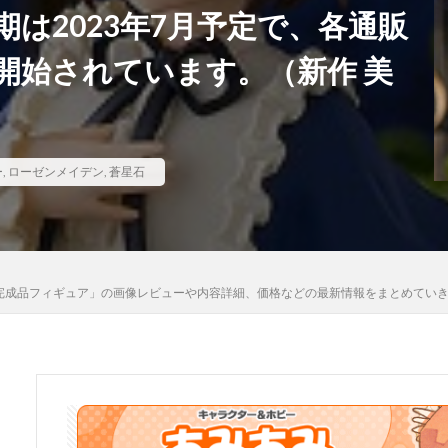
は2023年7月予定で、各通販
河
骸骨騎士様、只今異世界へお出掛け中
高坂桐乃
高巻杏
高
開始されています。（新作 美
魄妖夢
魔太郎
魔女の旅々
魔妖
魔弾
魔法少女
魔
ギカ
鴉羽
鷺沢文香
鹿乃
黒チャイナさん
黒咲芽亜
龍造寺朱音
１／ ONE SLASH
ー
,
ローゼンメイデン
,
蒼星石
検索
ン 蒼星石 完成品フィギュア」の画像レビューや内容詳細、価格などの最新情報をまとめて