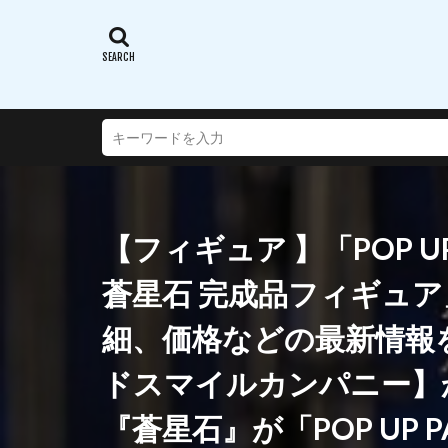
蝸之殼スタジオ(ス
西沢5ミリ
謎のアルターエゴ
超次元ゲイムネプ
転生したらスライ
通常攻撃が全体攻
連盟空軍航空魔法
【フィギュア 】「POP U
遠野秋葉
酒
銀鏡イオリ
蒼星石 完成品フィギュ
閃乱カグラ SHINO
細、価格などの最新情報
阿波連さんははか
陸八魔アル
ドスマイルカンパニー】
雪音クリス
『蒼星石』が「POP UP
青春ブタ野郎はバ
風薫る - 放課後