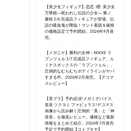
【美少女フィギュア】恋恋 -櫻- 美少女
万華鏡―呪われし伝説の少女― 篝ノ
霧枝 1/6 完成品フィギュアが登場。伝
説の吸血鬼が降臨！マント着脱＆破格
の価格設定で予約開始。2026年9月発
売。
【メガニケ】勝利の女神：NIKKE ラ
プンツェル 1/7 完成品フィギュア。ル
ミナスボックスの「ラプンツェル」、
圧倒的なむちむちボディラインがヤバ
すぎる件。2026年2月発売。【デコマ
スレビュー】
【美プラ】予約必須!メガミデバイス
皇巫 ツクヨミ ファビュラス!デコマス
画像から読み解く圧倒的「美」と「神
造形」を徹底レビュー。価格など最新
情報をまとめて紹介。2026年7月発売
予定で予約開始【コトブキヤ】