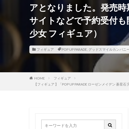
アとなりました。発売時期
香月芽郁
駿
サイトなどで予約受付も
鬼滅の刃
魂
魔法少女まどかマ
少女 フィギュア）
黒髪メイド
フィギュア
POP UP PARADE
,
グッドスマイルカンパニ
HOME
フィギュア
【フィギュア 】「POP UP PARADE ローゼンメイデ