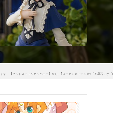
木さん
高雄
法少女まどか☆マギカ
黒猫
いきます。【グッドスマイルカンパニー】から、｢ローゼンメイデン｣の『蒼星石』が「P